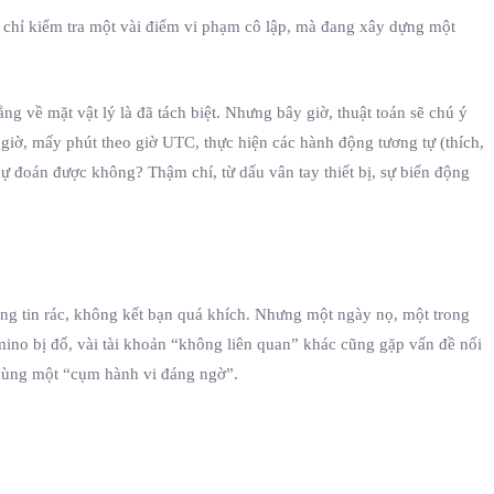
 chỉ kiểm tra một vài điểm vi phạm cô lập, mà đang xây dựng một
ng về mặt vật lý là đã tách biệt. Nhưng bây giờ, thuật toán sẽ chú ý
 giờ, mấy phút theo giờ UTC, thực hiện các hành động tương tự (thích,
ự đoán được không? Thậm chí, từ dấu vân tay thiết bị, sự biến động
đăng tin rác, không kết bạn quá khích. Nhưng một ngày nọ, một trong
mino bị đổ, vài tài khoản “không liên quan” khác cũng gặp vấn đề nối
o cùng một “cụm hành vi đáng ngờ”.