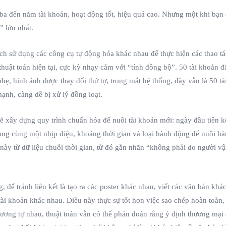
 ba đến năm tài khoản, hoạt động tốt, hiệu quả cao. Nhưng một khi bạn
” lớn nhất.
h sử dụng các công cụ tự động hóa khác nhau để thực hiện các thao tác 
thuật toán hiện tại, cực kỳ nhạy cảm với “tính đồng bộ”. 50 tài khoản
, hình ảnh được thay đổi thứ tự, trong mắt hệ thống, đây vẫn là 50 tài
ạnh, càng dễ bị xử lý đồng loạt.
 xây dựng quy trình chuẩn hóa để nuôi tài khoản mới: ngày đầu tiên kết
ụng cùng một nhịp điệu, khoảng thời gian và loại hành động để nuôi hà
 này từ dữ liệu chuỗi thời gian, từ đó gắn nhãn “không phải do người 
, để tránh liên kết là tạo ra các poster khác nhau, viết các văn bản k
ài khoản khác nhau. Điều này thực sự tốt hơn việc sao chép hoàn toàn,
) tương tự nhau, thuật toán vẫn có thể phán đoán rằng ý định thương mại