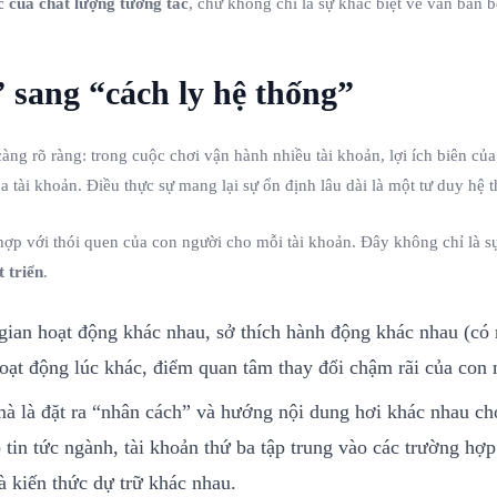
c của chất lượng tương tác
, chứ không chỉ là sự khác biệt về văn bản b
 sang “cách ly hệ thống”
càng rõ ràng: trong cuộc chơi vận hành nhiều tài khoản, lợi ích biên 
tài khoản. Điều thực sự mang lại sự ổn định lâu dài là một tư duy hệ 
p với thói quen của con người cho mỗi tài khoản. Đây không chỉ là sự c
t triển
.
ian hoạt động khác nhau, sở thích hành động khác nhau (có ng
oạt động lúc khác, điểm quan tâm thay đổi chậm rãi của con 
à là đặt ra “nhân cách” và hướng nội dung hơi khác nhau cho
o tin tức ngành, tài khoản thứ ba tập trung vào các trường h
à kiến thức dự trữ khác nhau.