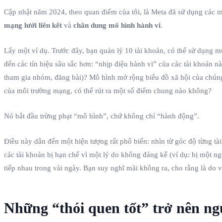
Cập nhật năm 2024, theo quan điểm của tôi, là Meta đã sử dụng các 
mạng lưới liên kết
và
chân dung mô hình hành vi
.
Lấy một ví dụ. Trước đây, bạn quản lý 10 tài khoản, có thể sử dụng một
đến các tín hiệu sâu sắc hơn: “nhịp điệu hành vi” của các tài khoản 
tham gia nhóm, đăng bài)? Mô hình mở rộng biểu đồ xã hội của chúng 
của môi trường mạng, có thể rút ra một số điểm chung nào không?
Nó bắt đầu trừng phạt “mô hình”, chứ không chỉ “hành động”.
Điều này dẫn đến một hiện tượng rất phổ biến: nhìn từ góc độ từng tà
các tài khoản bị hạn chế vì một lý do không đáng kể (ví dụ: bị một n
tiếp nhau trong vài ngày. Bạn suy nghĩ mãi không ra, cho rằng là do 
Những “thói quen tốt” trở nên ng