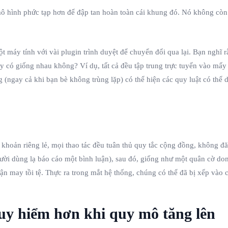
mô hình phức tạp hơn để đập tan hoàn toàn cái khung đó. Nó không còn
 máy tính với vài plugin trình duyệt để chuyển đổi qua lại. Bạn nghĩ rằ
này có giống nhau không? Ví dụ, tất cả đều tập trung trực tuyến vào mấy
(ngay cả khi bạn bè không trùng lặp) có thể hiện các quy luật có thể d
i khoản riêng lẻ, mọi thao tác đều tuân thủ quy tắc cộng đồng, không 
gười dùng lạ báo cáo một bình luận), sau đó, giống như một quân cờ do
vận may tồi tệ. Thực ra trong mắt hệ thống, chúng có thể đã bị xếp và
uy hiểm hơn khi quy mô tăng lên