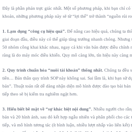
Đây là phần phản trực giác nhất. Một số phương pháp, khi bạn chỉ có
khoản, những phương pháp này sẽ từ “lợi thế” trở thành “nguồn rủi ro
1. Lạm dụng “công cụ hiệu quả”.
Để nâng cao hiệu quả, chúng ta thíc
giai đoạn đầu, điều này có thể giúp tăng trưởng nhanh chóng. Nhưng 
50 nhóm công khai khác nhau, ngay cả khi văn bản được điều chỉnh nhẹ
ràng là do máy móc điều khiển. Quy mô càng lớn, tín hiệu này càng m
2. Quy trình chuẩn hóa “nuôi tài khoản” thống nhất.
Chúng ta đều sẽ
tiên… Bản thân quy trình SOP này không sai. Sai lầm là, khi bạn sử d
bản”. Thuật toán rất dễ dàng nhận diện mô hình được đào tạo bài bản
tiếp theo sẽ bị kiểm tra nghiêm ngặt hơn.
3. Hiểu biết bề mặt về “sự khác biệt nội dung”.
Nhiều người cho rằng
bản và 20 hình ảnh, sau đó kết hợp ngẫu nhiên và phân phối cho các t
tiếp, và mô hình tương tác (ít bình luận, nhiều lượt nhấp vào liên kết