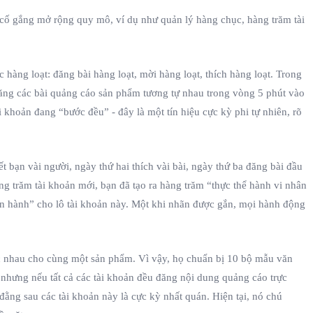
 cố gắng mở rộng quy mô, ví dụ như quản lý hàng chục, hàng trăm tài
hàng loạt: đăng bài hàng loạt, mời hàng loạt, thích hàng loạt. Trong
 đăng các bài quảng cáo sản phẩm tương tự nhau trong vòng 5 phút vào
 khoản đang “bước đều” - đây là một tín hiệu cực kỳ phi tự nhiên, rõ
 bạn vài người, ngày thứ hai thích vài bài, ngày thứ ba đăng bài đầu
ng trăm tài khoản mới, bạn đã tạo ra hàng trăm “thực thể hành vi nhân
vận hành” cho lô tài khoản này. Một khi nhãn được gắn, mọi hành động
hác nhau cho cùng một sản phẩm. Vì vậy, họ chuẩn bị 10 bộ mẫu văn
 nhưng nếu tất cả các tài khoản đều đăng nội dung quảng cáo trực
 đằng sau các tài khoản này là cực kỳ nhất quán. Hiện tại, nó chú