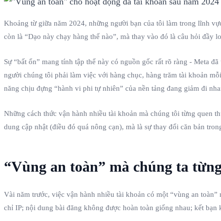
Khoảng từ giữa năm 2024, những người bạn của tôi làm trong lĩnh vực
còn là “Dạo này chạy hàng thế nào”, mà thay vào đó là câu hỏi đầy l
Sự “bất ổn” mang tính tập thể này có nguồn gốc rất rõ ràng - Meta đã
người chúng tôi phải làm việc với hàng chục, hàng trăm tài khoản mỗi
năng chịu đựng “hành vi phi tự nhiên” của nền tảng đang giảm đi nh
Những cách thức vận hành nhiều tài khoản mà chúng tôi từng quen thuộ
dung cập nhật (điều đó quá nông cạn), mà là sự thay đổi căn bản tron
“Vùng an toàn” mà chúng ta từng
Vài năm trước, việc vận hành nhiều tài khoản có một “vùng an toàn” 
chỉ IP; nội dung bài đăng không được hoàn toàn giống nhau; kết bạn