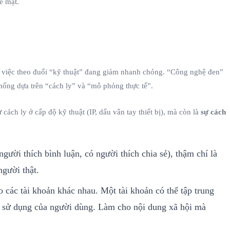
ề mặt.
của việc theo đuổi “kỹ thuật” đang giảm nhanh chóng. “Công nghệ đen”
thống dựa trên “cách ly” và “mô phỏng thực tế”.
ách ly ở cấp độ kỹ thuật (IP, dấu vân tay thiết bị), mà còn là
sự cách
ười thích bình luận, có người thích chia sẻ), thậm chí là
người thật.
 các tài khoản khác nhau. Một tài khoản có thể tập trung
ợp sử dụng của người dùng. Làm cho nội dung xã hội mà