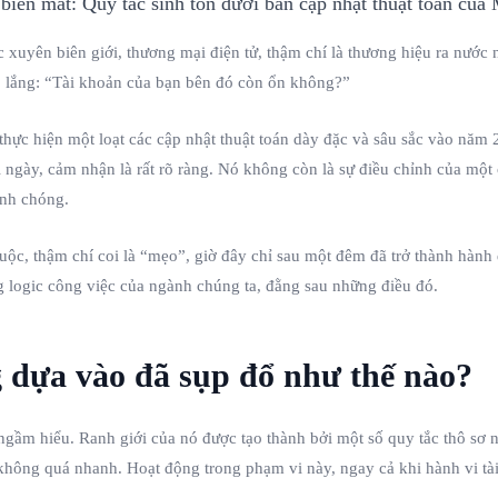
 xuyên biên giới, thương mại điện tử, thậm chí là thương hiệu ra nước
o lắng: “Tài khoản của bạn bên đó còn ổn không?”
 thực hiện một loạt các cập nhật thuật toán dày đặc và sâu sắc vào nă
 ngày, cảm nhận là rất rõ ràng. Nó không còn là sự điều chỉnh của một 
anh chóng.
c, thậm chí coi là “mẹo”, giờ đây chỉ sau một đêm đã trở thành hành đ
g logic công việc của ngành chúng ta, đằng sau những điều đó.
 dựa vào đã sụp đổ như thế nào?
ngầm hiểu. Ranh giới của nó được tạo thành bởi một số quy tắc thô sơ
 không quá nhanh. Hoạt động trong phạm vi này, ngay cả khi hành vi 