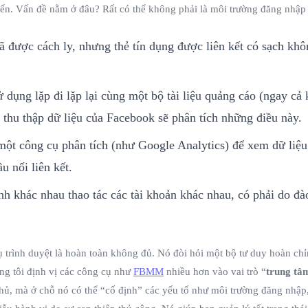
biến. Vấn đề nằm ở đâu? Rất có thể không phải là môi trường đăng nhập ba
ã được cách ly, nhưng thẻ tín dụng được liên kết có sạch khô
sử dụng lặp đi lặp lại cùng một bộ tài liệu quảng cáo (ngay 
 thu thập dữ liệu của Facebook sẽ phân tích những điều này.
ột công cụ phân tích (như Google Analytics) để xem dữ liệu 
u nối liên kết.
nh khác nhau thao tác các tài khoản khác nhau, có phải do đà
 trình duyệt là hoàn toàn không đủ. Nó đòi hỏi một bộ tư duy hoàn chỉnh
úng tôi định vị các công cụ như
FBMM
nhiều hơn vào vai trò “
trung tâm
hủ, mà ở chỗ nó có thể “cố định” các yếu tố như môi trường đăng nhập, 