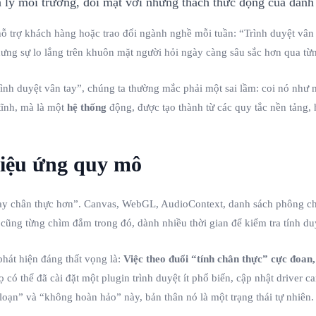
trợ khách hàng hoặc trao đổi ngành nghề mỗi tuần: “Trình duyệt vân ta
hưng sự lo lắng trên khuôn mặt người hỏi ngày càng sâu sắc hơn qua từ
rình duyệt vân tay”, chúng ta thường mắc phải một sai lầm: coi nó như 
tĩnh, mà là một
hệ thống
động, được tạo thành từ các quy tắc nền tảng, 
hiệu ứng quy mô
 tay chân thực hơn”. Canvas, WebGL, AudioContext, danh sách phông c
cũng từng chìm đắm trong đó, dành nhiều thời gian để kiểm tra tính duy
hát hiện đáng thất vọng là:
Việc theo đuổi “tính chân thực” cực đoan,
 có thể đã cài đặt một plugin trình duyệt ít phổ biến, cập nhật driver
oạn” và “không hoàn hảo” này, bản thân nó là một trạng thái tự nhiên.