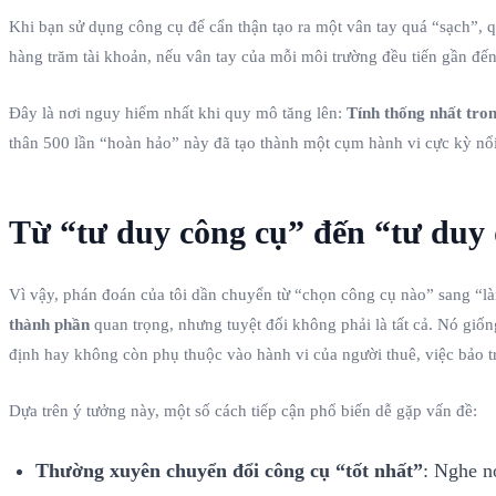
Khi bạn sử dụng công cụ để cẩn thận tạo ra một vân tay quá “sạch”, qu
hàng trăm tài khoản, nếu vân tay của mỗi môi trường đều tiến gần đế
Đây là nơi nguy hiểm nhất khi quy mô tăng lên:
Tính thống nhất tron
thân 500 lần “hoàn hảo” này đã tạo thành một cụm hành vi cực kỳ nổi
Từ “tư duy công cụ” đến “tư duy
Vì vậy, phán đoán của tôi dần chuyển từ “chọn công cụ nào” sang “làm 
thành phần
quan trọng, nhưng tuyệt đối không phải là tất cả. Nó giốn
định hay không còn phụ thuộc vào hành vi của người thuê, việc bảo t
Dựa trên ý tưởng này, một số cách tiếp cận phổ biến dễ gặp vấn đề:
Thường xuyên chuyển đổi công cụ “tốt nhất”
: Nghe n