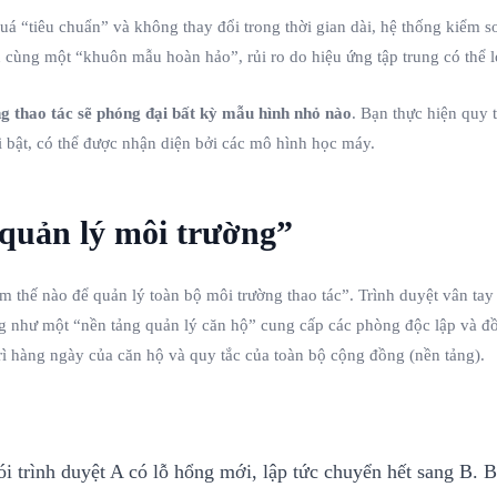
á “tiêu chuẩn” và không thay đổi trong thời gian dài, hệ thống kiểm soá
n cùng một “khuôn mẫu hoàn hảo”, rủi ro do hiệu ứng tập trung có thể l
g thao tác sẽ phóng đại bất kỳ mẫu hình nhỏ nào
. Bạn thực hiện quy 
 bật, có thể được nhận diện bởi các mô hình học máy.
 quản lý môi trường”
thế nào để quản lý toàn bộ môi trường thao tác”. Trình duyệt vân tay (
g như một “nền tảng quản lý căn hộ” cung cấp các phòng độc lập và đồ 
rì hàng ngày của căn hộ và quy tắc của toàn bộ cộng đồng (nền tảng).
ói trình duyệt A có lỗ hổng mới, lập tức chuyển hết sang B. 