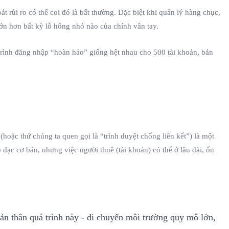
t rủi ro có thể coi đó là bất thường. Đặc biệt khi quản lý hàng chục,
ớn hơn bất kỳ lỗ hổng nhỏ nào của chính vân tay.
trình đăng nhập “hoàn hảo” giống hệt nhau cho 500 tài khoản, bản
hoặc thứ chúng ta quen gọi là “trình duyệt chống liên kết”) là một
đạc cơ bản, nhưng việc người thuê (tài khoản) có thể ở lâu dài, ổn
Bản thân quá trình này - di chuyển môi trường quy mô lớn,