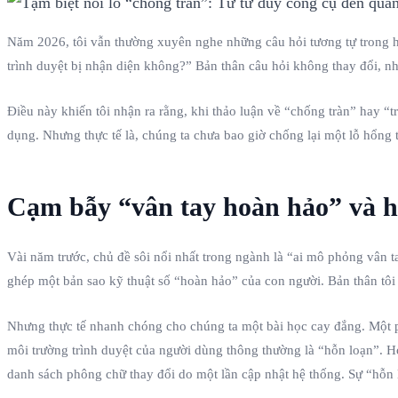
Năm 2026, tôi vẫn thường xuyên nghe những câu hỏi tương tự trong hỗ 
trình duyệt bị nhận diện không?” Bản thân câu hỏi không thay đổi, n
Điều này khiến tôi nhận ra rằng, khi thảo luận về “chống tràn” hay “t
dụng. Nhưng thực tế là, chúng ta chưa bao giờ chống lại một lỗ hổng 
Cạm bẫy “vân tay hoàn hảo” và 
Vài năm trước, chủ đề sôi nổi nhất trong ngành là “ai mô phỏng vân
ghép một bản sao kỹ thuật số “hoàn hảo” của con người. Bản thân tôi 
Nhưng thực tế nhanh chóng cho chúng ta một bài học cay đắng. Một p
môi trường trình duyệt của người dùng thông thường là “hỗn loạn”. Họ
danh sách phông chữ thay đổi do một lần cập nhật hệ thống. Sự “hỗn l