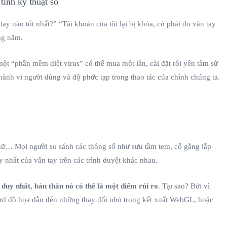
y nào tốt nhất?” “Tài khoản của tôi lại bị khóa, có phải do vân tay
ng năm.
một “phần mềm diệt virus” có thể mua một lần, cài đặt rồi yên tâm sử
hành vi người dùng và độ phức tạp trong thao tác của chính chúng ta.
hữ… Mọi người so sánh các thông số như sưu tầm tem, cố gắng lắp
 nhất của vân tay trên các trình duyệt khác nhau.
 duy nhất, bản thân nó có thể là một điểm rủi ro
. Tại sao? Bởi vì
 card đồ họa dẫn đến những thay đổi nhỏ trong kết xuất WebGL, hoặc