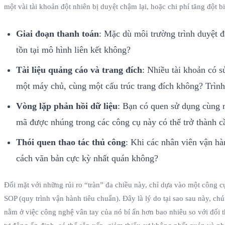
một vài tài khoản đột nhiên bị duyệt chậm lại, hoặc chi phí tăng đột 
Giai đoạn thanh toán
: Mặc dù môi trường trình duyệt đ
tồn tại mô hình liên kết không?
Tài liệu quảng cáo và trang đích
: Nhiều tài khoản có 
một máy chủ, cùng một cấu trúc trang đích không? Trình
Vòng lặp phản hồi dữ liệu
: Bạn có quen sử dụng cùng m
mã được nhúng trong các công cụ này có thể trở thành cầ
Thói quen thao tác thủ công
: Khi các nhân viên vận hà
cách văn bản cực kỳ nhất quán không?
Đối mặt với những rủi ro “tràn” đa chiều này, chỉ dựa vào một công cụ
SOP (quy trình vận hành tiêu chuẩn). Đây là lý do tại sao sau này, ch
nằm ở việc công nghệ vân tay của nó bí ẩn hơn bao nhiêu so với đối t