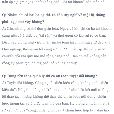
trấn áp sự lạm dụng, chứ không phải “đa tài khoản” bản thân nó.
Q: Nhóm chỉ có hai ba người, có cần suy nghĩ về một hệ thống
phức tạp như vậy không?
A: Cần, nhưng có thể đơn giản hóa. Ngay cả khi chỉ có ba tài khoản,
cũng nên có ý thức về “tài sản” và thói quen cô lập rủi ro cơ bản.
Điều này giống như việc phải làm kế toán tài chính ngay từ đầu khi
khởi nghiệp, thói quen tốt càng sớm được thiết lập, thì nỗi đau khi
chuyển đổi khi quy mô mở rộng càng nhỏ. Bạn có thể không cần
công cụ phức tạp, nhưng phải có khung tư duy.
Q: Dùng nền tảng quản lý thì có an toàn tuyệt đối không?
A: Tuyệt đối không. Công cụ là “điều kiện cần”, không phải “điều
kiện đủ”. Nó giảm đáng kể “rủi ro cơ bản” như liên kết môi trường,
lỗi thao tác, nhưng không thể thay thế chiến lược nội dung, chiến
lược tương tác và ý thức tuân thủ của bạn. Hệ thống an toàn nhất là
sự kết hợp của “công cụ đáng tin cậy + chiến lược hợp lý + đào tạo