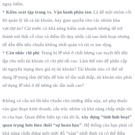
nguy hiểm.
*
Kiểm soát tập trung vs. Vận hành phân tán
: Là để một nhóm cốt
lõi quản lý tất cả tài khoản, hay giao quyền cho các nhóm khu
vực/dự án? Cái trước có khả năng kiểm soát mạnh nhưng dễ trở
thành nút thắt cổ chai và điểm lỗi duy nhất; cái sau linh hoạt nhưng
dễ dẫn đến tiêu chuẩn không nhất quán và rủi ro lan rộng.
*
Cân nhắc chi phí
: Trang bị IP nhà ở chất lượng cao tuyệt đối độc
lập cho mỗi tài khoản có chi phí rất cao. Làm thế nào để phân cấp
tài nguyên mạng theo giá trị tài khoản? Tài khoản nào có thể sử
dụng IP trung tâm dữ liệu để bảo trì tần suất thấp, tài khoản nào phải
sử dụng IP nhà ở để tương tác tần suất cao?
Không có câu trả lời tiêu chuẩn cho những điều này, nó phụ thuộc
vào giai đoạn kinh doanh, cấu trúc nhóm và khả năng chấp nhận rủi
ro của bạn. Quan điểm hiện tại của tôi là,
xây dựng “tính linh hoạt”
quan trọng hơn theo đuổi “sự hoàn hảo”
. Hệ thống của bạn phải có
khả năng chứa đựng một mức độ “xám” nhất định và có thể điều