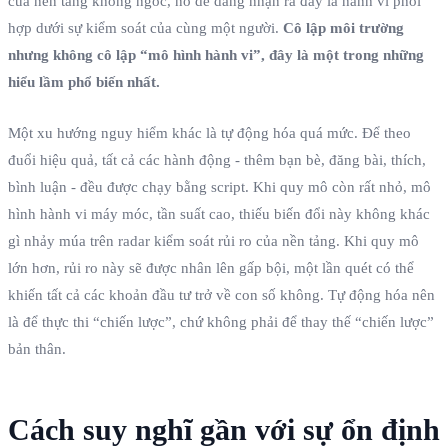
của nền tảng không ngốc, nó dễ dàng nhận ra đây là hành vi phối
hợp dưới sự kiểm soát của cùng một người.
Cô lập môi trường
nhưng không cô lập “mô hình hành vi”, đây là một trong những
hiểu lầm phổ biến nhất.
Một xu hướng nguy hiểm khác là tự động hóa quá mức. Để theo
đuổi hiệu quả, tất cả các hành động - thêm bạn bè, đăng bài, thích,
bình luận - đều được chạy bằng script. Khi quy mô còn rất nhỏ, mô
hình hành vi máy móc, tần suất cao, thiếu biến đổi này không khác
gì nhảy múa trên radar kiểm soát rủi ro của nền tảng. Khi quy mô
lớn hơn, rủi ro này sẽ được nhân lên gấp bội, một lần quét có thể
khiến tất cả các khoản đầu tư trở về con số không. Tự động hóa nên
là để thực thi “chiến lược”, chứ không phải để thay thế “chiến lược”
bản thân.
Cách suy nghĩ gần với sự ổn định