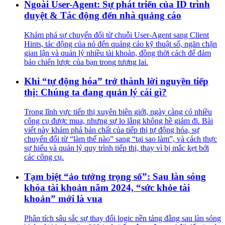
Ngoài User-Agent: Sự phát triển của ID trình
duyệt & Tác động đến nhà quảng cáo
Khám phá sự chuyển đổi từ chuỗi User-Agent sang Client
Hints, tác động của nó đến quảng cáo kỹ thuật số, ngăn chặn
gian lận và quản lý nhiều tài khoản, đồng thời cách để đảm
bảo chiến lược của bạn trong tương lai.
Khi “tự động hóa” trở thành lời nguyền tiếp
thị: Chúng ta đang quản lý cái gì?
Trong lĩnh vực tiếp thị xuyên biên giới, ngày càng có nhiều
công cụ được mua, nhưng sự lo lắng không hề giảm đi. Bài
viết này khám phá bản chất của tiếp thị tự động hóa, sự
chuyển đổi từ “làm thế nào” sang “tại sao làm”, và cách thực
sự hiểu và quản lý quy trình tiếp thị, thay vì bị mắc kẹt bởi
các công cụ.
Tạm biệt “ảo tưởng trọng số”: Sau làn sóng
khóa tài khoản năm 2024, “sức khỏe tài
khoản” mới là vua
Phân tích sâu sắc sự thay đổi logic nền tảng đằng sau làn sóng