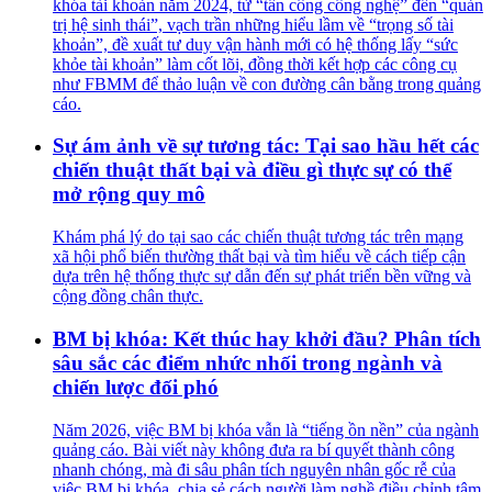
khóa tài khoản năm 2024, từ “tấn công công nghệ” đến “quản
trị hệ sinh thái”, vạch trần những hiểu lầm về “trọng số tài
khoản”, đề xuất tư duy vận hành mới có hệ thống lấy “sức
khỏe tài khoản” làm cốt lõi, đồng thời kết hợp các công cụ
như FBMM để thảo luận về con đường cân bằng trong quảng
cáo.
Sự ám ảnh về sự tương tác: Tại sao hầu hết các
chiến thuật thất bại và điều gì thực sự có thể
mở rộng quy mô
Khám phá lý do tại sao các chiến thuật tương tác trên mạng
xã hội phổ biến thường thất bại và tìm hiểu về cách tiếp cận
dựa trên hệ thống thực sự dẫn đến sự phát triển bền vững và
cộng đồng chân thực.
BM bị khóa: Kết thúc hay khởi đầu? Phân tích
sâu sắc các điểm nhức nhối trong ngành và
chiến lược đối phó
Năm 2026, việc BM bị khóa vẫn là “tiếng ồn nền” của ngành
quảng cáo. Bài viết này không đưa ra bí quyết thành công
nhanh chóng, mà đi sâu phân tích nguyên nhân gốc rễ của
việc BM bị khóa, chia sẻ cách người làm nghề điều chỉnh tâm