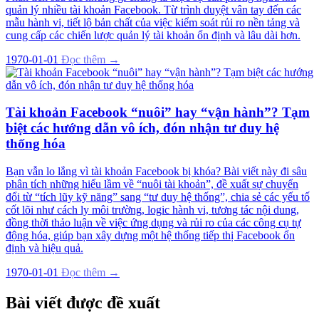
quản lý nhiều tài khoản Facebook. Từ trình duyệt vân tay đến các
mẫu hành vi, tiết lộ bản chất của việc kiểm soát rủi ro nền tảng và
cung cấp các chiến lược quản lý tài khoản ổn định và lâu dài hơn.
1970-01-01
Đọc thêm →
Tài khoản Facebook “nuôi” hay “vận hành”? Tạm
biệt các hướng dẫn vô ích, đón nhận tư duy hệ
thống hóa
Bạn vẫn lo lắng vì tài khoản Facebook bị khóa? Bài viết này đi sâu
phân tích những hiểu lầm về “nuôi tài khoản”, đề xuất sự chuyển
đổi từ “tích lũy kỹ năng” sang “tư duy hệ thống”, chia sẻ các yếu tố
cốt lõi như cách ly môi trường, logic hành vi, tương tác nội dung,
đồng thời thảo luận về việc ứng dụng và rủi ro của các công cụ tự
động hóa, giúp bạn xây dựng một hệ thống tiếp thị Facebook ổn
định và hiệu quả.
1970-01-01
Đọc thêm →
Bài viết được đề xuất