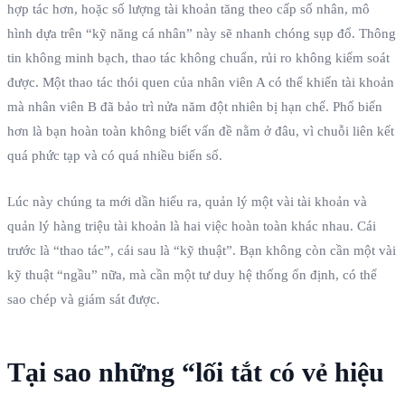
hợp tác hơn, hoặc số lượng tài khoản tăng theo cấp số nhân, mô
hình dựa trên “kỹ năng cá nhân” này sẽ nhanh chóng sụp đổ. Thông
tin không minh bạch, thao tác không chuẩn, rủi ro không kiểm soát
được. Một thao tác thói quen của nhân viên A có thể khiến tài khoản
mà nhân viên B đã bảo trì nửa năm đột nhiên bị hạn chế. Phổ biến
hơn là bạn hoàn toàn không biết vấn đề nằm ở đâu, vì chuỗi liên kết
quá phức tạp và có quá nhiều biến số.
Lúc này chúng ta mới dần hiểu ra, quản lý một vài tài khoản và
quản lý hàng triệu tài khoản là hai việc hoàn toàn khác nhau. Cái
trước là “thao tác”, cái sau là “kỹ thuật”. Bạn không còn cần một vài
kỹ thuật “ngầu” nữa, mà cần một tư duy hệ thống ổn định, có thể
sao chép và giám sát được.
Tại sao những “lối tắt có vẻ hiệu