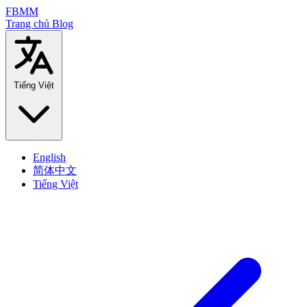
FBMM
Trang chủ
Blog
Tiếng Việt
English
简体中文
Tiếng Việt