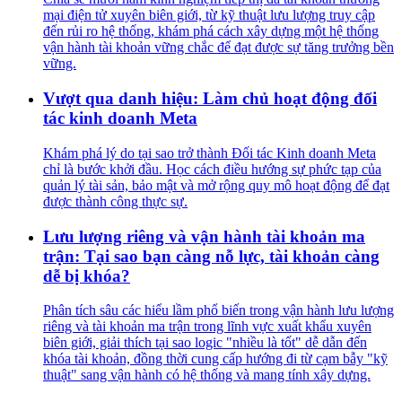
mại điện tử xuyên biên giới, từ kỹ thuật lưu lượng truy cập
đến rủi ro hệ thống, khám phá cách xây dựng một hệ thống
vận hành tài khoản vững chắc để đạt được sự tăng trưởng bền
vững.
Vượt qua danh hiệu: Làm chủ hoạt động đối
tác kinh doanh Meta
Khám phá lý do tại sao trở thành Đối tác Kinh doanh Meta
chỉ là bước khởi đầu. Học cách điều hướng sự phức tạp của
quản lý tài sản, bảo mật và mở rộng quy mô hoạt động để đạt
được thành công thực sự.
Lưu lượng riêng và vận hành tài khoản ma
trận: Tại sao bạn càng nỗ lực, tài khoản càng
dễ bị khóa?
Phân tích sâu các hiểu lầm phổ biến trong vận hành lưu lượng
riêng và tài khoản ma trận trong lĩnh vực xuất khẩu xuyên
biên giới, giải thích tại sao logic "nhiều là tốt" dễ dẫn đến
khóa tài khoản, đồng thời cung cấp hướng đi từ cạm bẫy "kỹ
thuật" sang vận hành có hệ thống và mang tính xây dựng.