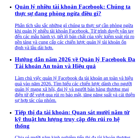
Quản lý nhiều tài khoản Facebook: Chúng ta
thực sự đang phòng ngừa điều gì?
Phân tích sâu sắc những gì chúng ta thực sự cần phòng ngừa
khi quản lý nhiều tài khoản Facebook. Từ trình duyệt vân tay
đến các mẫu hành vi, tiết lộ bản chất của việc kiểm soát rủi ro
nền tảng và cung cấp các chiến lược quản lý tài khoản ổn
định và lâu dài hơn.
Hướng dẫn năm 2026 về Quản lý Facebook Đa
Tài khoản An toàn và Hiệu quả
Làm chủ việc quản lý Facebook đa tài khoản an toàn và hiệu
quả vào năm 2026. Tìm hiểu các chiến lược dành cho người
quản lý mạng xã hội, đại lý và người bán hàng thương mại
điện tử để vượt qua rủi ro bảo mật, tăng năng suất và cải thiện
sự hợp tác của nhóm.
Tiếp thị đa tài khoản: Quan sát mười năm từ
kỹ thuật lưu lượng truy cập đến rủi ro hệ
thống
Chia sẻ mười năm kinh nghiệm tiếp thị đa tài khoản thương