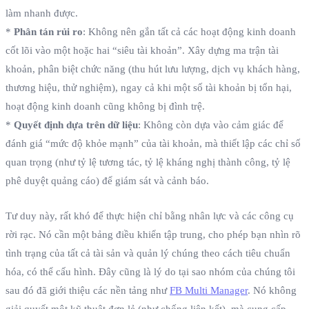
làm nhanh được.
*
Phân tán rủi ro
: Không nên gắn tất cả các hoạt động kinh doanh
cốt lõi vào một hoặc hai “siêu tài khoản”. Xây dựng ma trận tài
khoản, phân biệt chức năng (thu hút lưu lượng, dịch vụ khách hàng,
thương hiệu, thử nghiệm), ngay cả khi một số tài khoản bị tổn hại,
hoạt động kinh doanh cũng không bị đình trệ.
*
Quyết định dựa trên dữ liệu
: Không còn dựa vào cảm giác để
đánh giá “mức độ khỏe mạnh” của tài khoản, mà thiết lập các chỉ số
quan trọng (như tỷ lệ tương tác, tỷ lệ kháng nghị thành công, tỷ lệ
phê duyệt quảng cáo) để giám sát và cảnh báo.
Tư duy này, rất khó để thực hiện chỉ bằng nhân lực và các công cụ
rời rạc. Nó cần một bảng điều khiển tập trung, cho phép bạn nhìn rõ
tình trạng của tất cả tài sản và quản lý chúng theo cách tiêu chuẩn
hóa, có thể cấu hình. Đây cũng là lý do tại sao nhóm của chúng tôi
sau đó đã giới thiệu các nền tảng như
FB Multi Manager
. Nó không
giải quyết một kỹ thuật đơn lẻ (như chống liên kết), mà cung cấp