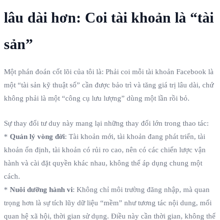
lâu dài hơn: Coi tài khoản là “tài
sản”
Một phán đoán cốt lõi của tôi là: Phải coi mỗi tài khoản Facebook là
một “tài sản kỹ thuật số” cần được bảo trì và tăng giá trị lâu dài, chứ
không phải là một “công cụ lưu lượng” dùng một lần rồi bỏ.
Sự thay đổi tư duy này mang lại những thay đổi lớn trong thao tác:
*
Quản lý vòng đời
: Tài khoản mới, tài khoản đang phát triển, tài
khoản ổn định, tài khoản có rủi ro cao, nên có các chiến lược vận
hành và cài đặt quyền khác nhau, không thể áp dụng chung một
cách.
*
Nuôi dưỡng hành vi
: Không chỉ môi trường đăng nhập, mà quan
trọng hơn là sự tích lũy dữ liệu “mềm” như tương tác nội dung, mối
quan hệ xã hội, thời gian sử dụng. Điều này cần thời gian, không thể