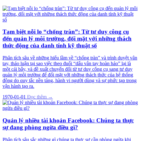
Tạm biệt nỗi lo “chống tràn”: Từ tư duy công cụ
đến quản lý môi trường, đối mặt với những thách
thức động của danh tính kỹ thuật số
Phân tích sâu về những hiểu lầm về “chống tràn” và trình duyệt vân
tay, thảo luận tại sao việc theo đuổi “dấu vân tay hoàn hảo” lại là
một cái bẫy, và đề xuất chuyển đổi từ tư duy công cụ sang tư duy
quản lý môi trường để đối mặt với những thách thức của hệ thống
động do quy tắc nền tảng, hành vi người dùng và sự phức tạp trong
vận hành tạo ra.
1970-01-01
Đọc thêm →
Quản lý nhiều tài khoản Facebook: Chúng ta thực
sự đang phòng ngừa điều gì?
Phân tích sâu sắc những gì chúng ta thực sự cần phòng ngừa khi