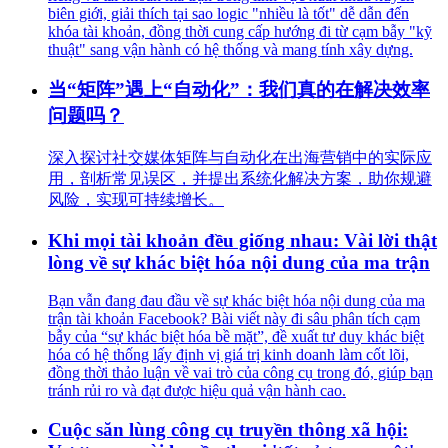
biên giới, giải thích tại sao logic "nhiều là tốt" dễ dẫn đến
khóa tài khoản, đồng thời cung cấp hướng đi từ cạm bẫy "kỹ
thuật" sang vận hành có hệ thống và mang tính xây dựng.
当“矩阵”遇上“自动化”：我们真的在解决效率
问题吗？
深入探讨社交媒体矩阵与自动化在出海营销中的实际应
用，剖析常见误区，并提出系统化解决方案，助你规避
风险，实现可持续增长。
Khi mọi tài khoản đều giống nhau: Vài lời thật
lòng về sự khác biệt hóa nội dung của ma trận
Bạn vẫn đang đau đầu về sự khác biệt hóa nội dung của ma
trận tài khoản Facebook? Bài viết này đi sâu phân tích cạm
bẫy của “sự khác biệt hóa bề mặt”, đề xuất tư duy khác biệt
hóa có hệ thống lấy định vị giá trị kinh doanh làm cốt lõi,
đồng thời thảo luận về vai trò của công cụ trong đó, giúp bạn
tránh rủi ro và đạt được hiệu quả vận hành cao.
Cuộc săn lùng công cụ truyền thông xã hội: