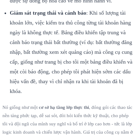
được sự đồng bộ hóa cao về mô hình hành vi.
Giám sát trạng thái và cảnh báo
: Khi số lượng tài
khoản lớn, việc kiểm tra thủ công từng tài khoản hàng
ngày là không thực tế. Bảng điều khiển tập trung và
cảnh báo trạng thái bất thường (ví dụ: bất thường đăng
nhập, bất thường xem xét quảng cáo) mà công cụ cung
cấp, giống như trang bị cho tôi một bảng điều khiển và
một còi báo động, cho phép tôi phát hiện sớm các dấu
hiệu vấn đề, thay vì chỉ nhận ra khi tài khoản đã bị
khóa.
Nó giống như một
cơ sở hạ tầng lớp thực thi
, đóng gói các thao tác
nền tảng phức tạp, dễ sai sót, đòi hỏi kiến thức kỹ thuật, cho phép
tôi và đội ngũ của mình suy nghĩ và bố trí ở lớp cao hơn - tức là lớp
logic kinh doanh và chiến lược vận hành. Giá trị của công cụ nằm ở