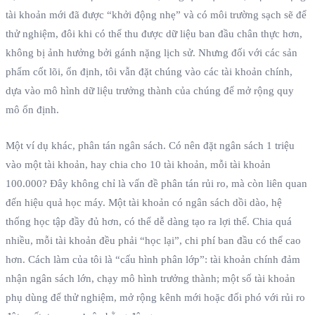
tài khoản mới đã được “khởi động nhẹ” và có môi trường sạch sẽ để
thử nghiệm, đôi khi có thể thu được dữ liệu ban đầu chân thực hơn,
không bị ảnh hưởng bởi gánh nặng lịch sử. Nhưng đối với các sản
phẩm cốt lõi, ổn định, tôi vẫn đặt chúng vào các tài khoản chính,
dựa vào mô hình dữ liệu trưởng thành của chúng để mở rộng quy
mô ổn định.
Một ví dụ khác, phân tán ngân sách. Có nên đặt ngân sách 1 triệu
vào một tài khoản, hay chia cho 10 tài khoản, mỗi tài khoản
100.000? Đây không chỉ là vấn đề phân tán rủi ro, mà còn liên quan
đến hiệu quả học máy. Một tài khoản có ngân sách dồi dào, hệ
thống học tập đầy đủ hơn, có thể dễ dàng tạo ra lợi thế. Chia quá
nhiều, mỗi tài khoản đều phải “học lại”, chi phí ban đầu có thể cao
hơn. Cách làm của tôi là “cấu hình phân lớp”: tài khoản chính đảm
nhận ngân sách lớn, chạy mô hình trưởng thành; một số tài khoản
phụ dùng để thử nghiệm, mở rộng kênh mới hoặc đối phó với rủi ro