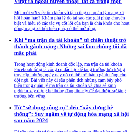
Vượt ra ngoài huyền thoại 'tất cả trong một'
Mệt mỏi với việc tìm kiếm vô tận công cụ quản lý mạng xã
hội hoàn hảo? Khám phá lý do tại sao các giải pháp chuyên
biệt và hiểu rõ các tác vụ cốt lõi của bạn là chìa khóa cho hoạt
động mạng xã hội hiệu quả, có thể mở rộng.
Khi “ma trận đa tài khoản” từ chiến thuật trở
thành gánh nặng: Những sai lầm chúng tôi đã
mắc phải
Trong hoạt động kinh doanh độc lập, ma trận đa tài khoản
Facebook từng là công cụ đắc lực để tăng trưởng lưu lượng
truy cập, nhưng ngày nay nó có thể trở thành gánh nặng cho
đội ngũ. Bài viết này đi sâu phân tích những cạm bẫy phổ
biến trong quản lý ma trận đa tài khoản và chia sẻ kinh
nghiệm xây dựng hệ thống đáng tin cậy để đạt được sự tăng
trưởng bền vững.
Từ “sử dụng công cụ” đến “xây dựng hệ
thống”: Suy ngẫm về tự động hóa mạng xã hội
sau năm 2024
Đi sâu vào giá trị thực của các công cụ tự động hóa mạng xã