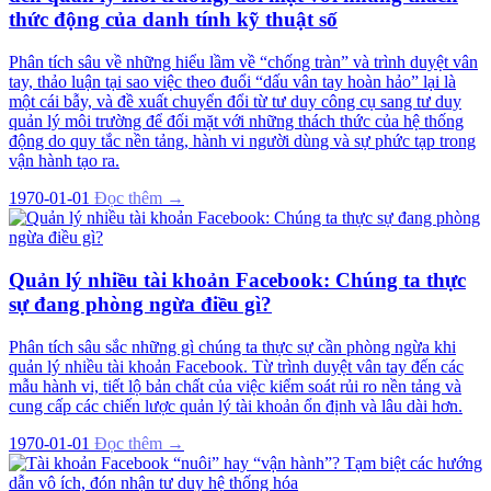
thức động của danh tính kỹ thuật số
Phân tích sâu về những hiểu lầm về “chống tràn” và trình duyệt vân
tay, thảo luận tại sao việc theo đuổi “dấu vân tay hoàn hảo” lại là
một cái bẫy, và đề xuất chuyển đổi từ tư duy công cụ sang tư duy
quản lý môi trường để đối mặt với những thách thức của hệ thống
động do quy tắc nền tảng, hành vi người dùng và sự phức tạp trong
vận hành tạo ra.
1970-01-01
Đọc thêm →
Quản lý nhiều tài khoản Facebook: Chúng ta thực
sự đang phòng ngừa điều gì?
Phân tích sâu sắc những gì chúng ta thực sự cần phòng ngừa khi
quản lý nhiều tài khoản Facebook. Từ trình duyệt vân tay đến các
mẫu hành vi, tiết lộ bản chất của việc kiểm soát rủi ro nền tảng và
cung cấp các chiến lược quản lý tài khoản ổn định và lâu dài hơn.
1970-01-01
Đọc thêm →