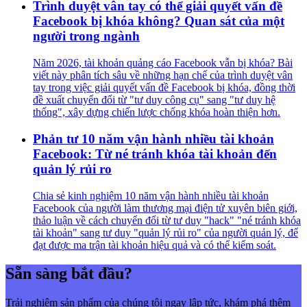
Trình duyệt vân tay có thể giải quyết vấn đề
Facebook bị khóa không? Quan sát của một
người trong ngành
Năm 2026, tài khoản quảng cáo Facebook vẫn bị khóa? Bài
viết này phân tích sâu về những hạn chế của trình duyệt vân
tay trong việc giải quyết vấn đề Facebook bị khóa, đồng thời
đề xuất chuyển đổi từ "tư duy công cụ" sang "tư duy hệ
thống", xây dựng chiến lược chống khóa hoàn thiện hơn.
Phản tư 10 năm vận hành nhiều tài khoản
Facebook: Từ né tránh khóa tài khoản đến
quản lý rủi ro
Chia sẻ kinh nghiệm 10 năm vận hành nhiều tài khoản
Facebook của người làm thương mại điện tử xuyên biên giới,
thảo luận về cách chuyển đổi từ tư duy "hack" "né tránh khóa
tài khoản" sang tư duy "quản lý rủi ro" của người quản lý, để
đạt được ma trận tài khoản hiệu quả và có thể kiểm soát.
Sẵn sàng bắt đầu?
Trải nghiệm sản phẩm của chúng tôi ngay lập tức, khám phá thêm