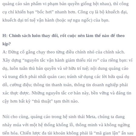
quảng cáo sản phẩm vi phạm bản quyền giống hệt nhau), thì công
cụ chỉ khiến bạn “bốc hơi” nhanh hơn. Công cụ là bộ khuếch đại,
khuếch đại trí tuệ vận hành (hoặc sự ngu ngốc) của bạn.
H: Chính sách luôn thay đổi, rốt cuộc nên làm thế nào để theo
kịp?
A: Đừng cố gắng chạy theo từng điều chỉnh nhỏ của chính sách.
Xây dựng “nguyên tắc vận hành giảm thiểu rủi ro” của riêng bạn: ví
dụ, luôn tuân thủ bản quyền và sở hữu trí tuệ; nội dung quảng cáo
và trang đích phải nhất quán cao; tránh sử dụng các lời hứa quá dụ
dỗ, cường điệu; thông tin thanh toán, thông tin doanh nghiệp phải
xác thực được. Những nguyên tắc cơ bản này, bền vững và đáng tin
cậy hơn bất kỳ “thủ thuật” tạm thời nào.
Nói cho cùng, quảng cáo trong hệ sinh thái Meta, chúng ta đang
nhảy múa với một hệ thống khổng lồ, thông minh và không ngừng
tiến hóa. Chiến lược đa tài khoản không phải là “mã gian lận” ẩn sau