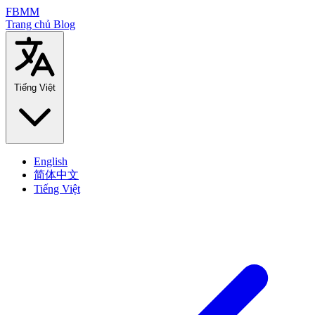
FBMM
Trang chủ
Blog
Tiếng Việt
English
简体中文
Tiếng Việt