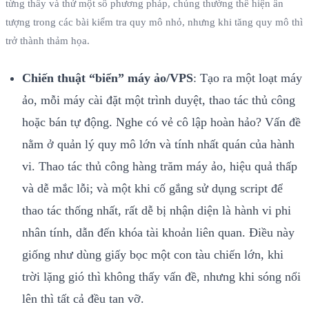
từng thấy và thử một số phương pháp, chúng thường thể hiện ấn
tượng trong các bài kiểm tra quy mô nhỏ, nhưng khi tăng quy mô thì
trở thành thảm họa.
Chiến thuật “biển” máy ảo/VPS
: Tạo ra một loạt máy
ảo, mỗi máy cài đặt một trình duyệt, thao tác thủ công
hoặc bán tự động. Nghe có vẻ cô lập hoàn hảo? Vấn đề
nằm ở quản lý quy mô lớn và tính nhất quán của hành
vi. Thao tác thủ công hàng trăm máy ảo, hiệu quả thấp
và dễ mắc lỗi; và một khi cố gắng sử dụng script để
thao tác thống nhất, rất dễ bị nhận diện là hành vi phi
nhân tính, dẫn đến khóa tài khoản liên quan. Điều này
giống như dùng giấy bọc một con tàu chiến lớn, khi
trời lặng gió thì không thấy vấn đề, nhưng khi sóng nổi
lên thì tất cả đều tan vỡ.