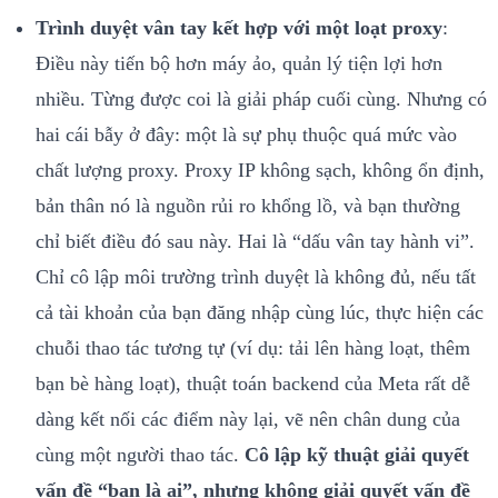
Trình duyệt vân tay kết hợp với một loạt proxy
:
Điều này tiến bộ hơn máy ảo, quản lý tiện lợi hơn
nhiều. Từng được coi là giải pháp cuối cùng. Nhưng có
hai cái bẫy ở đây: một là sự phụ thuộc quá mức vào
chất lượng proxy. Proxy IP không sạch, không ổn định,
bản thân nó là nguồn rủi ro khổng lồ, và bạn thường
chỉ biết điều đó sau này. Hai là “dấu vân tay hành vi”.
Chỉ cô lập môi trường trình duyệt là không đủ, nếu tất
cả tài khoản của bạn đăng nhập cùng lúc, thực hiện các
chuỗi thao tác tương tự (ví dụ: tải lên hàng loạt, thêm
bạn bè hàng loạt), thuật toán backend của Meta rất dễ
dàng kết nối các điểm này lại, vẽ nên chân dung của
cùng một người thao tác.
Cô lập kỹ thuật giải quyết
vấn đề “bạn là ai”, nhưng không giải quyết vấn đề