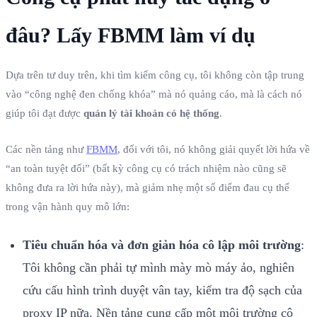
đâu? Lấy FBMM làm ví dụ
Dựa trên tư duy trên, khi tìm kiếm công cụ, tôi không còn tập trung
vào “công nghệ đen chống khóa” mà nó quảng cáo, mà là cách nó
giúp tôi đạt được
quản lý tài khoản có hệ thống
.
Các nền tảng như
FBMM
, đối với tôi, nó không giải quyết lời hứa về
“an toàn tuyệt đối” (bất kỳ công cụ có trách nhiệm nào cũng sẽ
không đưa ra lời hứa này), mà giảm nhẹ một số điểm đau cụ thể
trong vận hành quy mô lớn:
Tiêu chuẩn hóa và đơn giản hóa cô lập môi trường
:
Tôi không cần phải tự mình mày mò máy ảo, nghiên
cứu cấu hình trình duyệt vân tay, kiểm tra độ sạch của
proxy IP nữa. Nền tảng cung cấp một môi trường cô