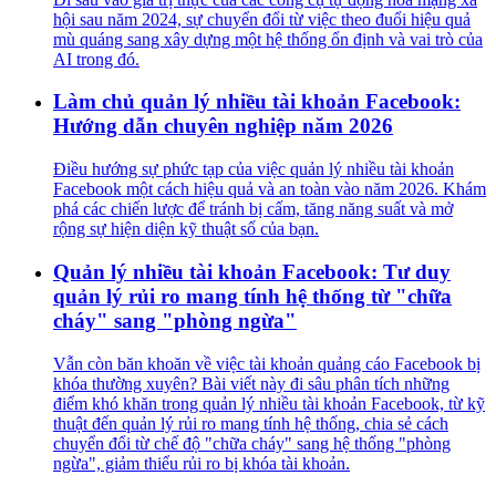
hội sau năm 2024, sự chuyển đổi từ việc theo đuổi hiệu quả
mù quáng sang xây dựng một hệ thống ổn định và vai trò của
AI trong đó.
Làm chủ quản lý nhiều tài khoản Facebook:
Hướng dẫn chuyên nghiệp năm 2026
Điều hướng sự phức tạp của việc quản lý nhiều tài khoản
Facebook một cách hiệu quả và an toàn vào năm 2026. Khám
phá các chiến lược để tránh bị cấm, tăng năng suất và mở
rộng sự hiện diện kỹ thuật số của bạn.
Quản lý nhiều tài khoản Facebook: Tư duy
quản lý rủi ro mang tính hệ thống từ "chữa
cháy" sang "phòng ngừa"
Vẫn còn băn khoăn về việc tài khoản quảng cáo Facebook bị
khóa thường xuyên? Bài viết này đi sâu phân tích những
điểm khó khăn trong quản lý nhiều tài khoản Facebook, từ kỹ
thuật đến quản lý rủi ro mang tính hệ thống, chia sẻ cách
chuyển đổi từ chế độ "chữa cháy" sang hệ thống "phòng
ngừa", giảm thiểu rủi ro bị khóa tài khoản.