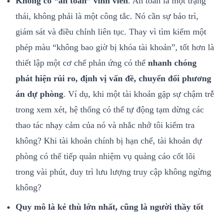
Không có “an toàn” vĩnh viễn
. An toàn là một trạng
thái, không phải là một công tắc. Nó cần sự bảo trì,
giám sát và điều chỉnh liên tục. Thay vì tìm kiếm một
phép màu “không bao giờ bị khóa tài khoản”, tốt hơn là
thiết lập một cơ chế phản ứng có thể
nhanh chóng
phát hiện rủi ro, định vị vấn đề, chuyển đổi phương
án dự phòng
. Ví dụ, khi một tài khoản gặp sự chậm trễ
trong xem xét, hệ thống có thể tự động tạm dừng các
thao tác nhạy cảm của nó và nhắc nhở tôi kiểm tra
không? Khi tài khoản chính bị hạn chế, tài khoản dự
phòng có thể tiếp quản nhiệm vụ quảng cáo cốt lõi
trong vài phút, duy trì lưu lượng truy cập không ngừng
không?
Quy mô là kẻ thù lớn nhất, cũng là người thầy tốt