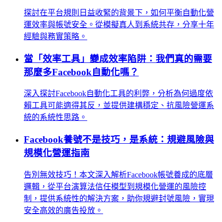
探討在平台規則日益收緊的背景下，如何平衡自動化營
運效率與帳號安全。從模擬真人到系統共存，分享十年
經驗與務實策略。
當「效率工具」變成效率陷阱：我們真的需要
那麼多Facebook自動化嗎？
深入探討Facebook自動化工具的利弊，分析為何過度依
賴工具可能適得其反，並提供建構穩定、抗風險營運系
統的系統性思路。
Facebook養號不是技巧，是系統：規避風險與
規模化營運指南
告別無效技巧！本文深入解析Facebook帳號養成的底層
邏輯，從平台演算法信任模型到規模化營運的風險控
制，提供系統性的解決方案，助你規避封號風險，實現
安全高效的廣告投放。