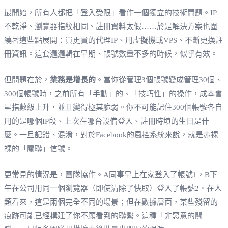
最開始，所有人都把「登入受限」看作一個獨立的技術問題。IP
不乾淨、瀏覽器指紋相同、註冊資料太假……於是解決方案也圍
繞著這些點展開：買更貴的代理IP、用虛擬機或VPS、不斷更換註
冊資訊。這套邏邏輯在早期、帳號數量不多的時候，似乎有效。
但問題在於，
業務是增長的
。當你從管理3個帳號變成管理30個、
300個帳號時，之前所有「手動」的、「技巧性」的操作，成本會
呈指數級上升，並且變得極其脆弱。你不可能記住300個帳號各自
用的是哪個IP段、上次在哪台設備登入、註冊時填的生日是什
麼。一旦記錯、混淆，對於Facebook的風控系統來說，就是赤裸
裸的「關聯」信號。
更常見的情況是，團隊協作。A同事早上在家登入了帳號1，B下
午在公司用同一個瀏覽器（即使清除了快取）登入了帳號2。在人
類看來，這是兩個完全不同的場景；但在數據層面，某些殘留的
痕跡可能已經構建了你不願看到的聯繫。這種「非惡意的關