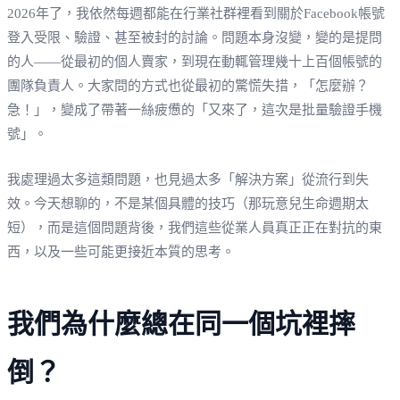
2026年了，我依然每週都能在行業社群裡看到關於Facebook帳號
登入受限、驗證、甚至被封的討論。問題本身沒變，變的是提問
的人——從最初的個人賣家，到現在動輒管理幾十上百個帳號的
團隊負責人。大家問的方式也從最初的驚慌失措，「怎麼辦？
急！」，變成了帶著一絲疲憊的「又來了，這次是批量驗證手機
號」。
我處理過太多這類問題，也見過太多「解決方案」從流行到失
效。今天想聊的，不是某個具體的技巧（那玩意兒生命週期太
短），而是這個問題背後，我們這些從業人員真正正在對抗的東
西，以及一些可能更接近本質的思考。
我們為什麼總在同一個坑裡摔
倒？