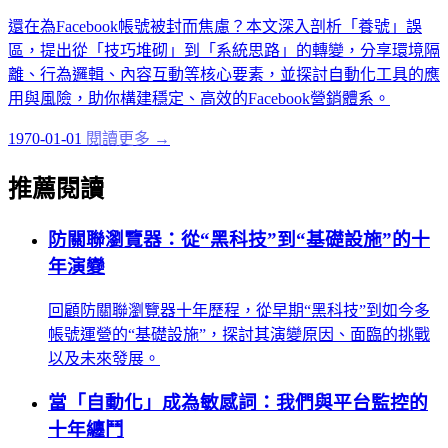
還在為Facebook帳號被封而焦慮？本文深入剖析「養號」誤
區，提出從「技巧堆砌」到「系統思路」的轉變，分享環境隔
離、行為邏輯、內容互動等核心要素，並探討自動化工具的應
用與風險，助你構建穩定、高效的Facebook營銷體系。
1970-01-01
閱讀更多 →
推薦閱讀
防關聯瀏覽器：從“黑科技”到“基礎設施”的十
年演變
回顧防關聯瀏覽器十年歷程，從早期“黑科技”到如今多
帳號運營的“基礎設施”，探討其演變原因、面臨的挑戰
以及未來發展。
當「自動化」成為敏感詞：我們與平台監控的
十年纏鬥