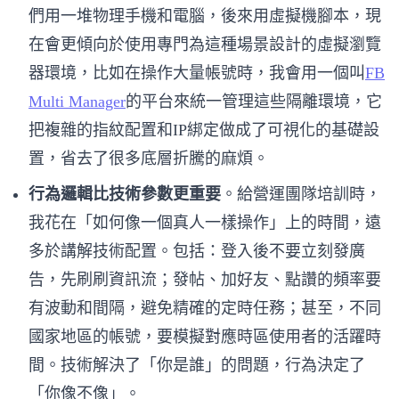
們用一堆物理手機和電腦，後來用虛擬機腳本，現
在會更傾向於使用專門為這種場景設計的虛擬瀏覽
器環境，比如在操作大量帳號時，我會用一個叫
FB
Multi Manager
的平台來統一管理這些隔離環境，它
把複雜的指紋配置和IP綁定做成了可視化的基礎設
置，省去了很多底層折騰的麻煩。
行為邏輯比技術參數更重要
。給營運團隊培訓時，
我花在「如何像一個真人一樣操作」上的時間，遠
多於講解技術配置。包括：登入後不要立刻發廣
告，先刷刷資訊流；發帖、加好友、點讚的頻率要
有波動和間隔，避免精確的定時任務；甚至，不同
國家地區的帳號，要模擬對應時區使用者的活躍時
間。技術解決了「你是誰」的問題，行為決定了
「你像不像」。