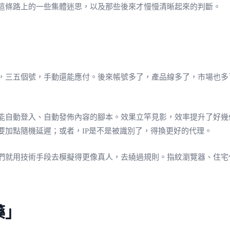
這條路上的一些集體迷思，以及那些後來才慢慢清晰起來的判斷。
，三五個號，手動還能應付。後來帳號多了，產品線多了，市場也多
能自動登入、自動發佈內容的腳本。效果立竿見影，效率提升了好幾
要加點隨機延遲；或者，IP是不是被識別了，得換更好的代理。
們就用技術手段去模擬得更像真人，去繞過規則。指紋瀏覽器、住宅
藥」