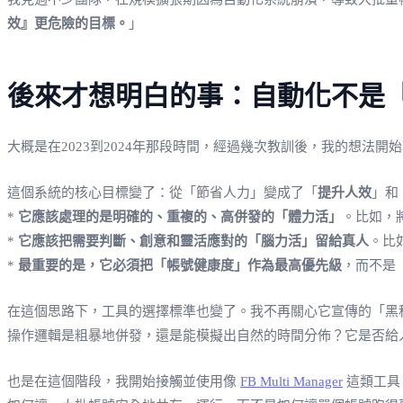
效』更危險的目標。
」
後來才想明白的事：自動化不是
大概是在2023到2024年那段時間，經過幾次教訓後，我的想
這個系統的核心目標變了：從「節省人力」變成了「
提升人效
」和
*
它應該處理的是明確的、重複的、高併發的「體力活」
。比如，
*
它應該把需要判斷、創意和靈活應對的「腦力活」留給真人
。比
*
最重要的是，它必須把「帳號健康度」作為最高優先級
，而不是
在這個思路下，工具的選擇標準也變了。我不再關心它宣傳的「黑
操作邏輯是粗暴地併發，還是能模擬出自然的時間分佈？它是否給
也是在這個階段，我開始接觸並使用像
FB Multi Manager
這類工具