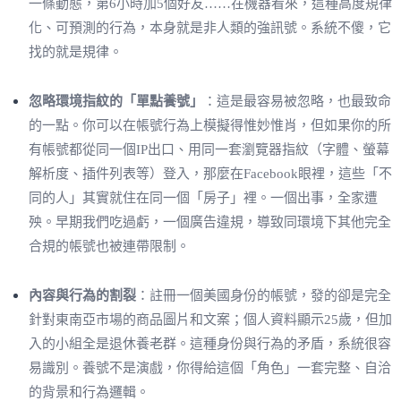
一條動態，第6小時加5個好友……在機器看來，這種高度規律
化、可預測的行為，本身就是非人類的強訊號。系統不傻，它
找的就是規律。
忽略環境指紋的「單點養號」
：這是最容易被忽略，也最致命
的一點。你可以在帳號行為上模擬得惟妙惟肖，但如果你的所
有帳號都從同一個IP出口、用同一套瀏覽器指紋（字體、螢幕
解析度、插件列表等）登入，那麼在Facebook眼裡，這些「不
同的人」其實就住在同一個「房子」裡。一個出事，全家遭
殃。早期我們吃過虧，一個廣告違規，導致同環境下其他完全
合規的帳號也被連帶限制。
內容與行為的割裂
：註冊一個美國身份的帳號，發的卻是完全
針對東南亞市場的商品圖片和文案；個人資料顯示25歲，但加
入的小組全是退休養老群。這種身份與行為的矛盾，系統很容
易識別。養號不是演戲，你得給這個「角色」一套完整、自洽
的背景和行為邏輯。