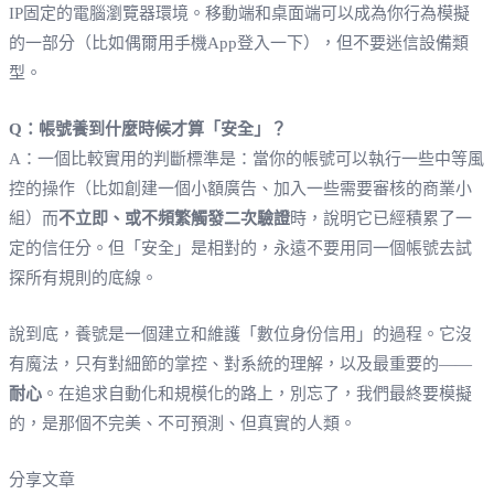
IP固定的電腦瀏覽器環境。移動端和桌面端可以成為你行為模擬
的一部分（比如偶爾用手機App登入一下），但不要迷信設備類
型。
Q：帳號養到什麼時候才算「安全」？
A：一個比較實用的判斷標準是：當你的帳號可以執行一些中等風
控的操作（比如創建一個小額廣告、加入一些需要審核的商業小
組）而
不立即、或不頻繁觸發二次驗證
時，說明它已經積累了一
定的信任分。但「安全」是相對的，永遠不要用同一個帳號去試
探所有規則的底線。
說到底，養號是一個建立和維護「數位身份信用」的過程。它沒
有魔法，只有對細節的掌控、對系統的理解，以及最重要的——
耐心
。在追求自動化和規模化的路上，別忘了，我們最終要模擬
的，是那個不完美、不可預測、但真實的人類。
分享文章