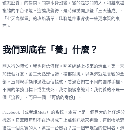
號怎麼養」的提問。問題本身沒變，變的是提問的人，和越來越
複雜的平台環境。這讓我覺得，是時候拋開那些「三天速成」、
「七天高權重」的攻略清單，聊聊這件事背後一些更本質的東
西。
我們到底在「養」什麼？
剛入行的時候，我也迷信流程。照著網路上找來的清單，第一天
加幾個好友，第二天點幾個讚，按部就班，以為這就是養號的全
部。直到親手操作過幾百個帳號，看過它們在不同的團隊手裡、
不同的業務目標下或生或死，我才慢慢意識到：我們養的不是一
個「流程」，而是一個
「可信的身份」
。
Facebook（或者說Meta）的系統，本質上是一個巨大的信任評分
機器。它無時無刻不在透過成千上萬個訊號來判斷：這個帳號背
後是一個真實的人，還是一台機器？是一個守規矩的使用者，還