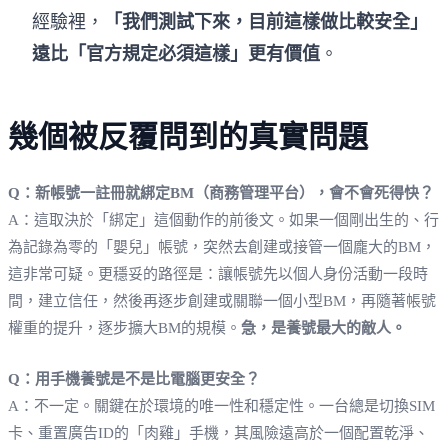
經驗裡，
「我們測試下來，目前這樣做比較安全」
遠比「官方規定必須這樣」更有價值
。
幾個被反覆問到的真實問題
Q：新帳號一註冊就綁定BM（商務管理平台），會不會死得快？
A：這取決於「綁定」這個動作的前後文。如果一個剛出生的、行
為記錄為零的「嬰兒」帳號，突然去創建或接管一個龐大的BM，
這非常可疑。更穩妥的路徑是：讓帳號先以個人身份活動一段時
間，建立信任，然後再逐步創建或關聯一個小型BM，再隨著帳號
權重的提升，逐步擴大BM的規模。
急，是養號最大的敵人。
Q：用手機養號是不是比電腦更安全？
A：不一定。關鍵在於環境的唯一性和穩定性。一台總是切換SIM
卡、重置廣告ID的「肉雞」手機，其風險遠高於一個配置乾淨、