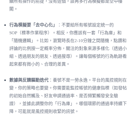
續所有操作的前提，沒有這個，談再多行為模擬都是空中樓
閣。
行為模擬要「去中心化」
：不要給所有帳號設定統一的
SOP（標準作業程序）。相反，你應該有一套「行為庫」和
「隨機邏輯」。比如，瀏覽時長在2-10分鐘之間隨機，點讚和
評論的比例按一定概率分佈，關注的對象來源多樣化（透過小
組、透過朋友的朋友、透過搜尋）。讓每個帳號的行為軌跡看
起來都有微小的、合理的差異。
數據與反饋驅動迭代
：養號不是一勞永逸。平台的風控規則在
變，你的策略也要變。你需要能監控帳號的健康指標（如發帖
的初始自然觸及、好友申請通過率、是否頻繁觸發安全驗
證），並據此調整你的「行為庫」。哪個環節的通過率持續下
降，可能就是風控規則收緊的訊號。