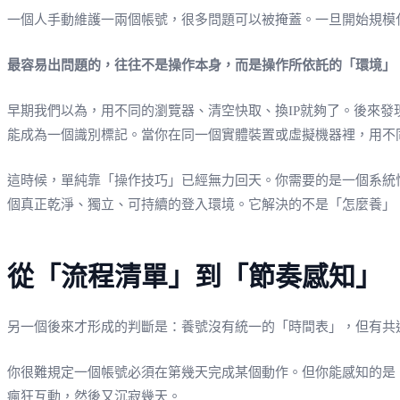
一個人手動維護一兩個帳號，很多問題可以被掩蓋。一旦開始規模
最容易出問題的，往往不是操作本身，而是操作所依託的「環境」
早期我們以為，用不同的瀏覽器、清空快取、換IP就夠了。後來發現
能成為一個識別標記。當你在同一個實體裝置或虛擬機器裡，用不同的
這時候，單純靠「操作技巧」已經無力回天。你需要的是一個系統
個真正乾淨、獨立、可持續的登入環境。它解決的不是「怎麼養」
從「流程清單」到「節奏感知」
另一個後來才形成的判斷是：養號沒有統一的「時間表」，但有共
你很難規定一個帳號必須在第幾天完成某個動作。但你能感知的是
瘋狂互動，然後又沉寂幾天。