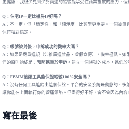
更健康。我很少見到少於兩週的帳號能承受住商業投放的壓力，但
Q：住宅IP一定比機房IP好嗎？
A：不一定，但「穩定性」和「純淨度」比類型更重要。一個被無數
保持相對穩定。
Q：帳號被封後，申訴成功的機率大嗎？
A：如果是嚴重違規（如推廣違禁品、虛假宣傳），機率極低。如
們的原則始終是：
預防遠重於申訴
。建立一個帳號的成本，遠低於
Q：FBMM這類工具能保證帳號100%安全嗎？
A：沒有任何工具能給出這個保證。平台的安全系統是動態的、多
讓你能在上面執行你的營運策略。但畫得好不好，會不會因為內容
寫在最後