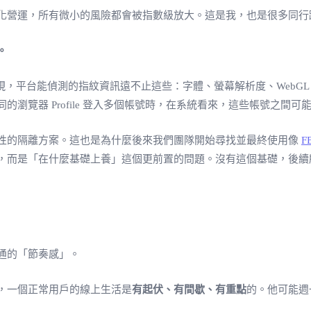
化營運，所有微小的風險都會被指數級放大。這是我，也是很多同行
。
，平台能偵測的指紋資訊遠不止這些：字體、螢幕解析度、WebGL、
瀏覽器 Profile 登入多個帳號時，在系統看來，這些帳號之間
性的隔離方案。這也是為什麼後來我們團隊開始尋找並最終使用像
F
，而是「在什麼基礎上養」這個更前置的問題。沒有這個基礎，後續
通的「節奏感」。
，一個正常用戶的線上生活是
有起伏、有間歇、有重點
的。他可能週