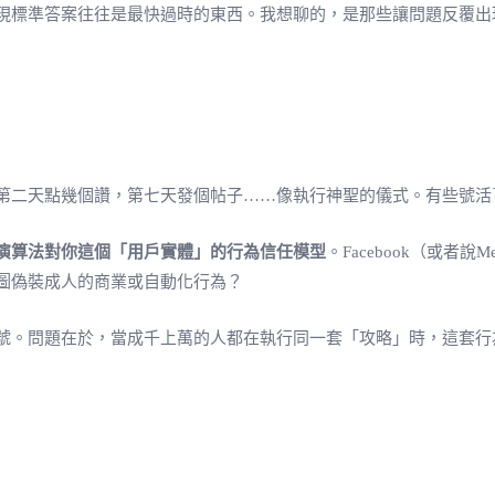
現標準答案往往是最快過時的東西。我想聊的，是那些讓問題反覆出
第二天點幾個讚，第七天發個帖子……像執行神聖的儀式。有些號活
演算法對你這個「用戶實體」的行為信任模型
。Facebook（或
圖偽裝成人的商業或自動化行為？
號。問題在於，當成千上萬的人都在執行同一套「攻略」時，這套行