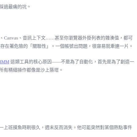
踩過最痛的坑。
Canvas、音訊上下文……甚至你瀏覽器外掛列表的雜湊值，都可
可能存在著危險的「關聯性」。一個帳號出問題，很容易就牽連一片。
BMM
這類工具的核心原因——不是為了自動化，首先是為了創造一
所有精細操作都像是沙上築塔。
一上班摸魚時刷很久，週末反而消失。他可能突然對某個熱點事件