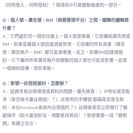
（同時登入、同時發帖）？環境和IP只是關聯維度的一部分。
Q：個人號、廣告號、BM（商務管理平台）之間，關聯的邏輯是
什麼？
A：它們處於同一個信任鏈上。個人號是根基，它授權給廣告號或
BM。如果底層個人號因違規被禁用，它授權的所有資產（廣告
號、廣告帳戶、BM）都可能被牽連。反之，如果BM因違規被
封，它下屬的所有廣告帳戶和關聯的個人號也可能受影響。這是
一個網狀結構，而非單點。
Q：新號一註冊就被封，怎麼辦？
A：這通常是註冊環境或資料的問題。優先檢查：1. IP地址是否乾
淨（是否被大量註冊過）？2. 註冊用的手機號/郵箱是否是全新
的、未在Facebook系統內出現過的？3. 註冊後是否立即進行了敏
感操作（如大量加好友、頻繁修改資訊）？新號需要一段「靜默
期」來建立信任。