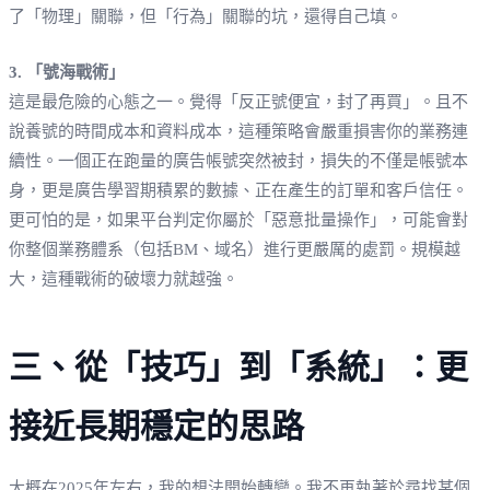
了「物理」關聯，但「行為」關聯的坑，還得自己填。
3. 「號海戰術」
這是最危險的心態之一。覺得「反正號便宜，封了再買」。且不
說養號的時間成本和資料成本，這種策略會嚴重損害你的業務連
續性。一個正在跑量的廣告帳號突然被封，損失的不僅是帳號本
身，更是廣告學習期積累的數據、正在產生的訂單和客戶信任。
更可怕的是，如果平台判定你屬於「惡意批量操作」，可能會對
你整個業務體系（包括BM、域名）進行更嚴厲的處罰。規模越
大，這種戰術的破壞力就越強。
三、從「技巧」到「系統」：更
接近長期穩定的思路
大概在2025年左右，我的想法開始轉變。我不再執著於尋找某個