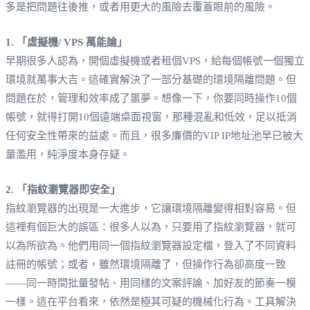
多是把問題往後推，或者用更大的風險去覆蓋眼前的風險。
1. 「虛擬機/ VPS 萬能論」
早期很多人認為，開個虛擬機或者租個VPS，給每個帳號一個獨立
環境就萬事大吉。這確實解決了一部分基礎的環境隔離問題。但
問題在於，管理和效率成了噩夢。想像一下，你要同時操作10個
帳號，就得打開10個遠端桌面視窗，那種混亂和低效，足以抵消
任何安全性帶來的益處。而且，很多廉價的VIP IP地址池早已被大
量濫用，純淨度本身存疑。
2. 「指紋瀏覽器即安全」
指紋瀏覽器的出現是一大進步，它讓環境隔離變得相對容易。但
這裡有個巨大的誤區：很多人以為，只要用了指紋瀏覽器，就可
以為所欲為。他們用同一個指紋瀏覽器設定檔，登入了不同資料
註冊的帳號；或者，雖然環境隔離了，但操作行為卻高度一致
——同一時間批量發帖、用同樣的文案評論、加好友的節奏一模
一樣。這在平台看來，依然是極其可疑的機械化行為。工具解決