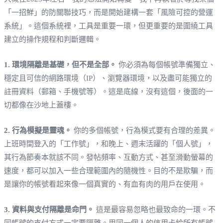
「一招鮮」的防關聯技巧，而是開始建構一套「風險可控的營運
系統」。這個系統裡，工具是重要一環，但更重要的是圍繞工具
建立的操作規程和判斷邏輯。
1. 環境隔離是基礎，但不是全部。
你必須為每個帳號準備獨立、
穩定且可信的網路環境（IP）、瀏覽器環境，以及盡可能獨立的
註冊資料（郵箱、手機號等）。這是底線，沒有這個，後面的一
切都像在沙地上蓋樓。
2. 行為模擬是靈魂。
你的多個帳號，行為模式要有合理的差異。
上班時間登入的「工作號」，和晚上、週末活躍的「個人號」，
其行為節奏本就該不同。發帖頻率、互動方式、甚至滑動螢幕的
速度，都可以加入一些合理範圍內的隨機性。目的不是欺騙，而
是讓你的帳號看起來像一個真實的、有血有肉的用戶在使用。
3. 資料與支付隔離是命門。
這是最容易忽略也最致命的一環。不
同帳號的支付方式一定要隔離。用同一個人的信用卡給所有帳號