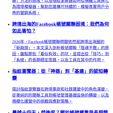
聯」方法的局限，以及指紋瀏覽器如何從隔離工具進化
為環境模擬器，幫助您建構可持續的、模擬真實用戶分
佈的營銷系統。
跨境出海的Facebook帳號關聯困境：我們為何
如此害怕？
2026年，Facebook帳號關聯問題依然是跨境出海圈的
「新麻煩」。本文深入剖析帳號關聯「陰魂不散」的原
因，盤點那些「看似有效」的坑，並提出從「技巧」到
「系統」的長期穩定思路，以及工具在其中的作用。
指紋瀏覽器：從「神器」到「基建」的認知轉
變
探討指紋瀏覽器在跨境電商和社媒運營中的角色演變，
從單純的防關聯工具到帳號管理基礎設施的轉變，以及
規模化運營中的挑戰與應對策略。
養號十四天，然後呢？關於帳號權重與長期營