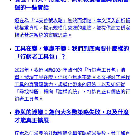
運的一些實話
還在為「14天養號攻略」無效而煩惱？本文深入剖析帳
號權重真相，揭示規模化營運的風險，並提供建立穩定
帳號營運系統的實戰思路。
工具在變，焦慮不變：我們到底需要什麼樣的
「行銷者工具包」？
2026年，我們回顧2024年熱門的「行銷者工具包」清
單，發現工具在變，但核心焦慮不變。本文探討了尋找
工具的真實驅動力，規模化帶來的風險，以及如何從
「尋找神器」轉向「建構系統」，打造真正有價值的行
銷者工具包。
參與的迷戀：為何大多數策略失敗，以及什麼
才能真正擴展
探索為何常見的社群媒體參與策略經常失敗，並了解真