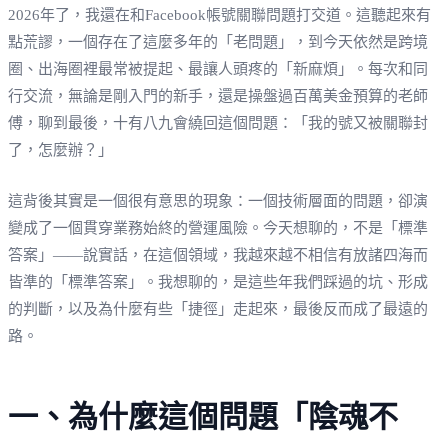
2026年了，我還在和Facebook帳號關聯問題打交道。這聽起來有
點荒謬，一個存在了這麼多年的「老問題」，到今天依然是跨境
圈、出海圈裡最常被提起、最讓人頭疼的「新麻煩」。每次和同
行交流，無論是剛入門的新手，還是操盤過百萬美金預算的老師
傅，聊到最後，十有八九會繞回這個問題：「我的號又被關聯封
了，怎麼辦？」
這背後其實是一個很有意思的現象：一個技術層面的問題，卻演
變成了一個貫穿業務始終的營運風險。今天想聊的，不是「標準
答案」——說實話，在這個領域，我越來越不相信有放諸四海而
皆準的「標準答案」。我想聊的，是這些年我們踩過的坑、形成
的判斷，以及為什麼有些「捷徑」走起來，最後反而成了最遠的
路。
一、為什麼這個問題「陰魂不