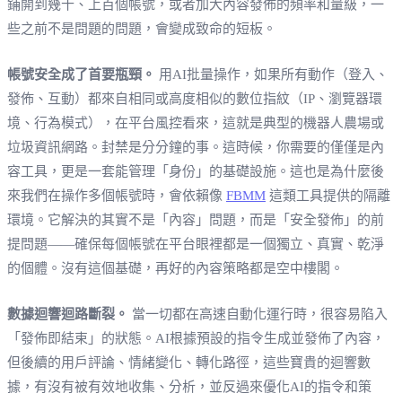
鋪開到幾十、上百個帳號，或者加大內容發佈的頻率和量級，一
些之前不是問題的問題，會變成致命的短板。
帳號安全成了首要瓶頸。
用AI批量操作，如果所有動作（登入、
發佈、互動）都來自相同或高度相似的數位指紋（IP、瀏覽器環
境、行為模式），在平台風控看來，這就是典型的機器人農場或
垃圾資訊網路。封禁是分分鐘的事。這時候，你需要的僅僅是內
容工具，更是一套能管理「身份」的基礎設施。這也是為什麼後
來我們在操作多個帳號時，會依賴像
FBMM
這類工具提供的隔離
環境。它解決的其實不是「內容」問題，而是「安全發佈」的前
提問題——確保每個帳號在平台眼裡都是一個獨立、真實、乾淨
的個體。沒有這個基礎，再好的內容策略都是空中樓閣。
數據迴響迴路斷裂。
當一切都在高速自動化運行時，很容易陷入
「發佈即結束」的狀態。AI根據預設的指令生成並發佈了內容，
但後續的用戶評論、情緒變化、轉化路徑，這些寶貴的迴響數
據，有沒有被有效地收集、分析，並反過來優化AI的指令和策