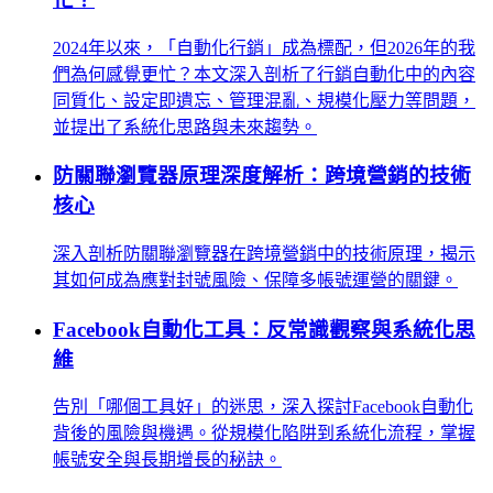
2024年以來，「自動化行銷」成為標配，但2026年的我
們為何感覺更忙？本文深入剖析了行銷自動化中的內容
同質化、設定即遺忘、管理混亂、規模化壓力等問題，
並提出了系統化思路與未來趨勢。
防關聯瀏覽器原理深度解析：跨境營銷的技術
核心
深入剖析防關聯瀏覽器在跨境營銷中的技術原理，揭示
其如何成為應對封號風險、保障多帳號運營的關鍵。
Facebook自動化工具：反常識觀察與系統化思
維
告別「哪個工具好」的迷思，深入探討Facebook自動化
背後的風險與機遇。從規模化陷阱到系統化流程，掌握
帳號安全與長期增長的秘訣。