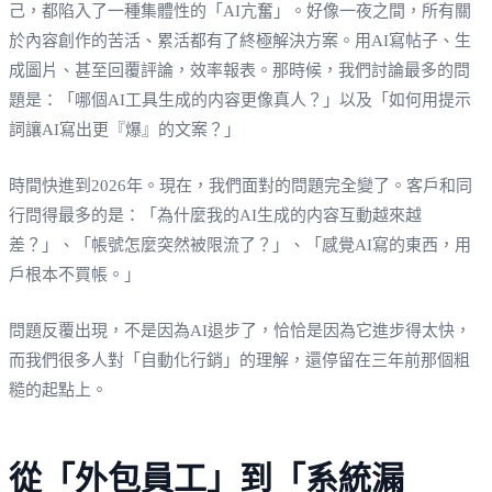
己，都陷入了一種集體性的「AI亢奮」。好像一夜之間，所有關
於內容創作的苦活、累活都有了終極解決方案。用AI寫帖子、生
成圖片、甚至回覆評論，效率報表。那時候，我們討論最多的問
題是：「哪個AI工具生成的内容更像真人？」以及「如何用提示
詞讓AI寫出更『爆』的文案？」
時間快進到2026年。現在，我們面對的問題完全變了。客戶和同
行問得最多的是：「為什麼我的AI生成的内容互動越來越
差？」、「帳號怎麼突然被限流了？」、「感覺AI寫的東西，用
戶根本不買帳。」
問題反覆出現，不是因為AI退步了，恰恰是因為它進步得太快，
而我們很多人對「自動化行銷」的理解，還停留在三年前那個粗
糙的起點上。
從「外包員工」到「系統漏