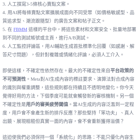
3. 人工撰寫3-5條核心賣點文案。
4. 用AI將每條賣點文案擴展成面向不同受眾（如價格敏感型、品
質追求型、潮流跟隨型）的廣告文案和帖子正文。
5. 在
FBMM
這樣的平台中，將這些素材和文案安全、批量地部署
到不同的測試帳號或主頁，進行A/B測試。
6. 人工監控評論區，用AI輔助生成首批標準化回覆（如感謝、解
答尺寸問題），但針對複雜或情緒化評論，必須人工介入。
即使這樣，不確定性依然存在。最大的不確定性來自
平台政策的
不可預測性
。Meta對AI生成內容的標註要求、演算法對合成內容
的識別與權重調整，這些規則都在持續且不透明地變化。你今天
覺得好用的方法，下個季度可能就會觸發新的審核機制。另一個
不確定性是
用戶的審美疲勞閾值
。當AI生成的内容泛濫到一定程
度，用戶會不會產生新的排斥反應？那些堅持「笨功夫」、真人
出鏡、展現粗糙但真實一面的內容，會不會重新獲得溢價？
這迫使我們必須保持一個「系統化」的思路：不能只優化內容生