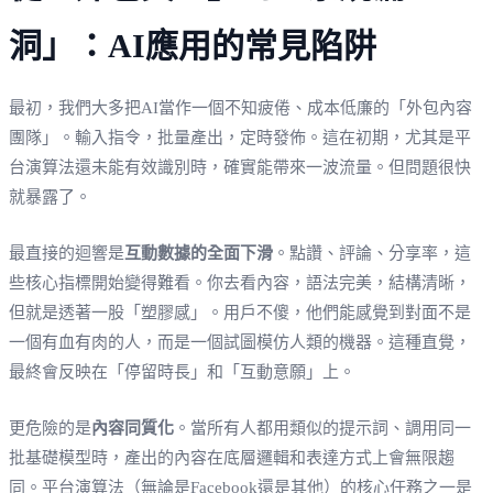
洞」：AI應用的常見陷阱
最初，我們大多把AI當作一個不知疲倦、成本低廉的「外包內容
團隊」。輸入指令，批量產出，定時發佈。這在初期，尤其是平
台演算法還未能有效識別時，確實能帶來一波流量。但問題很快
就暴露了。
最直接的迴響是
互動數據的全面下滑
。點讚、評論、分享率，這
些核心指標開始變得難看。你去看內容，語法完美，結構清晰，
但就是透著一股「塑膠感」。用戶不傻，他們能感覺到對面不是
一個有血有肉的人，而是一個試圖模仿人類的機器。這種直覺，
最終會反映在「停留時長」和「互動意願」上。
更危險的是
內容同質化
。當所有人都用類似的提示詞、調用同一
批基礎模型時，產出的內容在底層邏輯和表達方式上會無限趨
同。平台演算法（無論是Facebook還是其他）的核心任務之一是