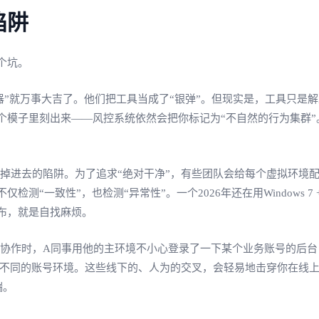
陷阱
个坑。
器”就万事大吉了。他们把工具当成了“银弹”。但现实是，工具只是
模子里刻出来——风控系统依然会把你标记为“不自然的行为集群”。
掉进去的陷阱。为了追求“绝对干净”，有些团队会给每个虚拟环境
一致性”，也检测“异常性”。一个2026年还在用Windows 7 
布，就是自找麻烦。
协作时，A同事用他的主环境不小心登录了一下某个业务账号的后台；或
录了不同的账号环境。这些线下的、人为的交叉，会轻易地击穿你在线
端。