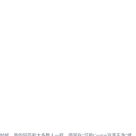
候，我的回答和大多数人一样，停留在“可能Cookie没清干净”或