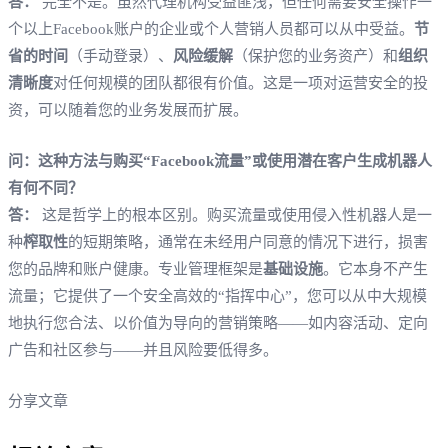
答：
完全不是。虽然代理机构受益匪浅，但任何需要安全操作一
个以上Facebook账户的企业或个人营销人员都可以从中受益。
节
省的时间
（手动登录）、
风险缓解
（保护您的业务资产）和
组织
清晰度
对任何规模的团队都很有价值。这是一项对运营安全的投
资，可以随着您的业务发展而扩展。
问：这种方法与购买“Facebook流量”或使用潜在客户生成机器人
有何不同？
答：
这是哲学上的根本区别。购买流量或使用侵入性机器人是一
种
榨取性
的短期策略，通常在未经用户同意的情况下进行，损害
您的品牌和账户健康。专业管理框架是
基础设施
。它本身不产生
流量；它提供了一个安全高效的“指挥中心”，您可以从中大规模
地执行您合法、以价值为导向的营销策略——如内容活动、定向
广告和社区参与——并且风险要低得多。
分享文章