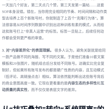
一天加几个好友，第二天点几个赞，第三天发第一篇帖……这套
SOP本身没错。错在，当你用完全相同的节奏、时间间隔和动作类
型去培养上百个新账号时，你就制造了上百个“克隆行为体”。算
法很容易从时间序列数据中识别出这种训练有素的模式，从而给
这批账号打上“非真人运营”的标签。标签一旦贴上，后续任何动
作都会受到更严格的审查。
3. 对“内容差异化”的表面理解。
很多人认为，避免关联就是给同
一款产品做不同的海报、写不同的文案。于是他们准备10套文案
模板和20张图片，随机组合后分发给不同账号。这确实比完全复
制好，但如果所有账号发布的都是硬广性质的内容，且互动模式
（低评论、高链接点击）相似，算法依然能判断出这些账号背后
的商业意图高度一致。它现在更看重的是
内容生态的多样性
和
互
动质量的真实性
，而不仅仅是表层文字的差异。