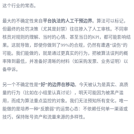
这个行业的常态。
最大的不确定性来自
平台执法的人工干预边界
。算法可以标记，
但最终的处罚决策（尤其是封禁）往往掺入了人工审核。不同审
核员对规则的理解、当时的心情、甚至当日的KPI，都可能影响结
果。这就导致，即使你做到了99%的合规，仍然有遭遇“误伤”的
可能。我们能做的，就是通过更真实的行为，把被算法误判的概
率降到最低，并准备好清晰的材料（如采购发票、业务证明）以
备申诉。
另一个不确定性是
“好”的边界在移动
。今天被认为是真实、高质
量的行为（比如在小组里认真讨论），明天可能因为被黑产滥
用，而成为算法重点监控的对象。我们无法预知所有变化，唯一
能做的是培养一种“反脆弱”的运营心态：不依赖任何单一渠道或
技巧，保持账号资产和流量来源的多样性。