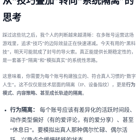
从“技巧叠加”转向“系统隔离”的
思考
踩过这些坑之后，我个人的判断越来越清晰：在多账号运营这场
游戏里，追求“技巧”的边际效益正在快速递减。今天有用的“黑科
技”，明天可能就成了封号的导火索。真正能提供长期稳定性的，
是一套基于“隔离”和“模拟真实”的系统性思路。
这意味着，你需要为每个账号构建独立的、符合真人习惯的“数字
人生”。这不仅仅是技术层面的隔离（IP、设备指纹），更是
行为
模式、内容策略、甚至成长轨迹的隔离
。
行为隔离：
每个账号应该有差异化的活跃时间段、
动作类型偏好（有的爱评论，有的爱分享）、甚至
“休息日”。要模拟出真人那种偶尔忙碌、偶尔活
跃、兴趣点会缓慢转移的状态。