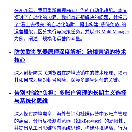
在2026年，我们重新审视Meta广告的自动化趋势。本文
探讨了自动化的边界、我们真正想解决的问题，并揭示
了“看上去很美”的自动化陷阱，提出构建“系统免疫”的
运营框架，区分执行与决策任务，并以FB Multi Manager
为例，阐述了规模化运营的考量。
防关联浏览器原理深度解析：跨境营销的技术
核心
深入剖析防关联浏览器在跨境营销中的技术原理，揭示
其如何成为应对封号风险、保障多账号运营的关键。
告别“指纹”负担：多账户管理的长期主义选择
与系统化思维
深入探讨跨境电商、海外营销和社媒运营中多账户管理
的痛点，分析反检测浏览器（如ixBrowser）的局限性，
并提出从工具思维转向系统思维，构建环境隔离、行为