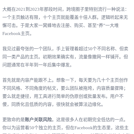
大概在2021到2023年那段时间，跨境圈子里特别流行一种说法：
一个主页触达有限，十个主页就能覆盖十倍人群。逻辑听起来无
懈可击。于是大家一窝蜂地去注册、购买、甚至“养”一大堆
Facebook主页。
我见过最夸张的一个团队，手上管理着超过50个不同名称、但卖
同一类产品的主页。初期效果确实有，流量像撒网一样铺开。但
问题通常在半年到一年后集中爆发。
首先就是内容产能跟不上。想象一下，每天要为几十个主页创作
不同风格、不同角度的帖文，要么团队被拖垮，内容质量骤降；
要么就走捷径，用工具进行简单的伪原创或批量发布。用户不
傻，同质化且低质的内容，很快就会被算法边缘化。
更致命的是
账户关联风险
。这是很多人在初期完全低估的一点。
你以为运营着50个独立的主页，但在Facebook的生态里，这些主