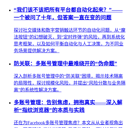
“我们该不该把所有平台都自动化起来？”——
一个被问了十年，但答案一直在变的问题
探讨社交媒体和数字营销触达环节的自动化问题，从“魔
法按钮”的幻想破灭，到“定时炸弹”的风险，再到系统化
思考框架，以及如何平衡自动化与人工决策，为不同业
务场景提供解决方案。
防关联：多账号管理中最难绕开的“伪命题”
深入剖析多账号管理中的“防关联”困境，揭示技术隔离
的局限性，探讨规模化风险，并提出“风险分散与业务隔
离”的系统性解决方案。
多账号管理：告别焦虑，拥抱真实——深入解
析“指纹浏览器”的本质与实践
还在为Facebook多账号管理焦虑？本文从从业者视角出