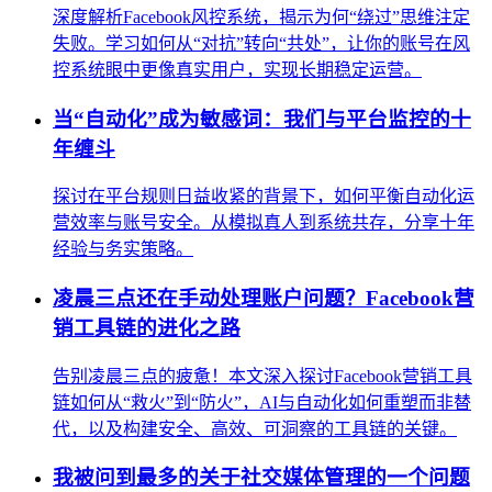
深度解析Facebook风控系统，揭示为何“绕过”思维注定
失败。学习如何从“对抗”转向“共处”，让你的账号在风
控系统眼中更像真实用户，实现长期稳定运营。
当“自动化”成为敏感词：我们与平台监控的十
年缠斗
探讨在平台规则日益收紧的背景下，如何平衡自动化运
营效率与账号安全。从模拟真人到系统共存，分享十年
经验与务实策略。
凌晨三点还在手动处理账户问题？Facebook营
销工具链的进化之路
告别凌晨三点的疲惫！本文深入探讨Facebook营销工具
链如何从“救火”到“防火”，AI与自动化如何重塑而非替
代，以及构建安全、高效、可洞察的工具链的关键。
我被问到最多的关于社交媒体管理的一个问题