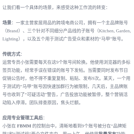
让我们看一个具体的场景，来感受这种工作流的转变：
场景
：一家主营家居用品的跨境电商公司，拥有一个主品牌账号
（Brand）、三个针对不同细分产品线的子账号（Kitchen, Garden,
Lighting），以及五个用于测试广告受众和素材的“马甲”账号。
传统方式
：
运营专员小张需要每天在这9个账号间轮换。他使用浏览器的多标
签页功能，经常手误在错误的账号下发帖。当需要同时发布节日
促销公告时，他不得不重复复制、粘贴、发布9次。某天，一个用
于测试的“马甲”账号因快速加群行为被限制，几天后，主品牌账
号也收到了“可疑活动”警告，广告投放功能被暂停，整个营销活
动陷入停滞。团队排查原因，焦头烂额。
应用专业管理工具后
：
小张在
FBMM
的控制台中，清晰地看到9个账号被分在“品牌矩
阵”和“测试组”两个文件夹中。周一上午，他使用
批量发布
功能，