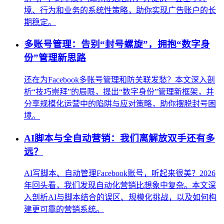
境、行为和业务的系统性策略，助你实现广告账户的长
期稳定。
多账号管理：告别“封号螺旋”，拥抱“数字身
份”管理新思路
还在为Facebook多账号管理和防关联发愁？本文深入剖
析“技巧崇拜”的局限，提出“数字身份”管理新框架，并
分享规模化运营中的陷阱与应对策略，助你摆脱封号困
境。
AI脚本与全自动营销：我们离解放双手还有多
远？
AI写脚本、自动管理Facebook账号，听起来很美？2026
年回头看，我们发现自动化营销比想象中复杂。本文深
入剖析AI与脚本结合的误区、规模化挑战，以及如何构
建更可靠的营销系统。