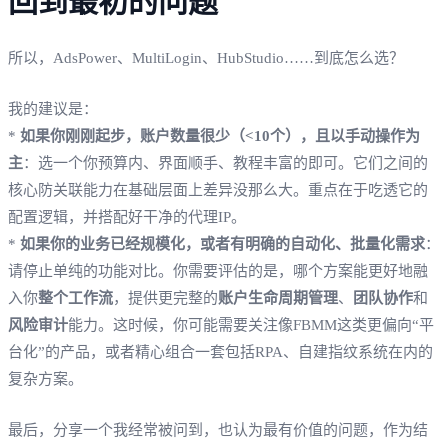
回到最初的问题
所以，AdsPower、MultiLogin、HubStudio……到底怎么选？
我的建议是：
*
如果你刚刚起步，账户数量很少（<10个），且以手动操作为
主
：选一个你预算内、界面顺手、教程丰富的即可。它们之间的
核心防关联能力在基础层面上差异没那么大。重点在于吃透它的
配置逻辑，并搭配好干净的代理IP。
*
如果你的业务已经规模化，或者有明确的自动化、批量化需求
：
请停止单纯的功能对比。你需要评估的是，哪个方案能更好地融
入你
整个工作流
，提供更完整的
账户生命周期管理
、
团队协作
和
风险审计
能力。这时候，你可能需要关注像FBMM这类更偏向“平
台化”的产品，或者精心组合一套包括RPA、自建指纹系统在内的
复杂方案。
最后，分享一个我经常被问到，也认为最有价值的问题，作为结