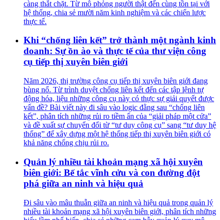
càng thắt chặt. Từ mô phỏng người thật đến cùng tồn tại với
hệ thống, chia sẻ mười năm kinh nghiệm và các chiến lược
thực tế.
Khi “chống liên kết” trở thành một ngành kinh
doanh: Sự ồn ào và thực tế của thư viện công
cụ tiếp thị xuyên biên giới
Năm 2026, thị trường công cụ tiếp thị xuyên biên giới đang
bùng nổ. Từ trình duyệt chống liên kết đến các tập lệnh tự
động hóa, liệu những công cụ này có thực sự giải quyết được
vấn đề? Bài viết này đi sâu vào logic đằng sau “chống liên
kết”, phân tích những rủi ro tiềm ẩn của “giải pháp một cửa”
và đề xuất sự chuyển đổi từ “tư duy công cụ” sang “tư duy hệ
thống” để xây dựng một hệ thống tiếp thị xuyên biên giới có
khả năng chống chịu rủi ro.
Quản lý nhiều tài khoản mạng xã hội xuyên
biên giới: Bế tắc vĩnh cửu và con đường đột
phá giữa an ninh và hiệu quả
Đi sâu vào mâu thuẫn giữa an ninh và hiệu quả trong quản lý
nhiều tài khoản mạng xã hội xuyên biên giới, phân tích những