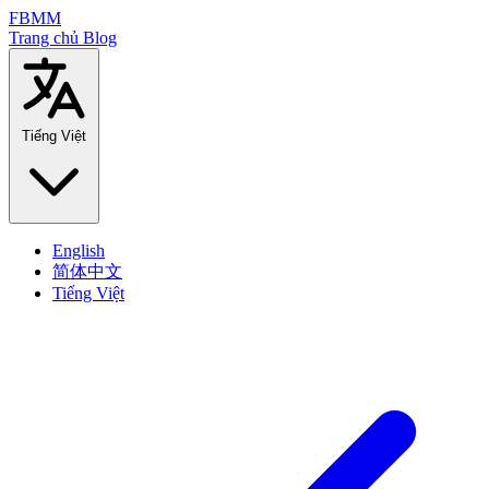
FBMM
Trang chủ
Blog
Tiếng Việt
English
简体中文
Tiếng Việt