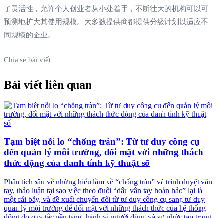
了灵活性，允许个人创业者从小处着手，不断壮大的机构可以可
预测地扩大其使用规模。大多数提供商都提供分级计划以适应不
同规模的企业。
Chia sẻ bài viết
Bài viết liên quan
Tạm biệt nỗi lo “chống tràn”: Từ tư duy công cụ
đến quản lý môi trường, đối mặt với những thách
thức động của danh tính kỹ thuật số
Phân tích sâu về những hiểu lầm về “chống tràn” và trình duyệt vân
tay, thảo luận tại sao việc theo đuổi “dấu vân tay hoàn hảo” lại là
một cái bẫy, và đề xuất chuyển đổi từ tư duy công cụ sang tư duy
quản lý môi trường để đối mặt với những thách thức của hệ thống
động do quy tắc nền tảng, hành vi người dùng và sự phức tạp trong