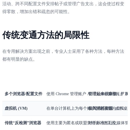
活动、跨不同配置文件安排帖子或管理广告支出，这会使过程变
得零散，增加出错和疏忽的可能性。
传统变通方法的局限性
在专用解决方案出现之前，专业人士采用了各种方法，每种方法
都有明显的缺点。
方法
常见做法
主要局限性
多个浏览器/配置文件
使用 Chrome 管理账户 A，Firefox 管理
管理起来很麻烦
，扩展
虚拟机 (VM)
在单台计算机上为每个账户创建隔离的虚拟桌
极其消耗资源
（CPU
传统“反检测”浏览器
使用主要为匿名或联盟营销设计的工具。
对于标准的社交媒体管