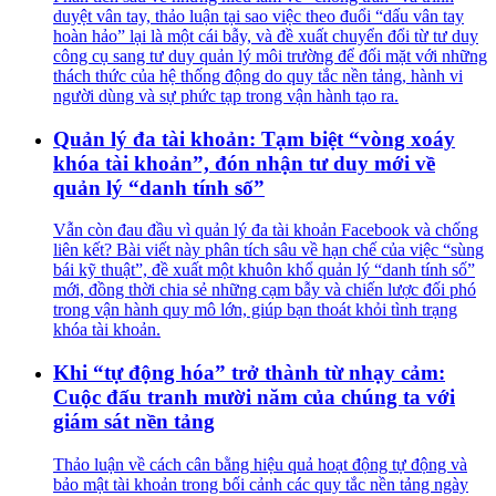
duyệt vân tay, thảo luận tại sao việc theo đuổi “dấu vân tay
hoàn hảo” lại là một cái bẫy, và đề xuất chuyển đổi từ tư duy
công cụ sang tư duy quản lý môi trường để đối mặt với những
thách thức của hệ thống động do quy tắc nền tảng, hành vi
người dùng và sự phức tạp trong vận hành tạo ra.
Quản lý đa tài khoản: Tạm biệt “vòng xoáy
khóa tài khoản”, đón nhận tư duy mới về
quản lý “danh tính số”
Vẫn còn đau đầu vì quản lý đa tài khoản Facebook và chống
liên kết? Bài viết này phân tích sâu về hạn chế của việc “sùng
bái kỹ thuật”, đề xuất một khuôn khổ quản lý “danh tính số”
mới, đồng thời chia sẻ những cạm bẫy và chiến lược đối phó
trong vận hành quy mô lớn, giúp bạn thoát khỏi tình trạng
khóa tài khoản.
Khi “tự động hóa” trở thành từ nhạy cảm:
Cuộc đấu tranh mười năm của chúng ta với
giám sát nền tảng
Thảo luận về cách cân bằng hiệu quả hoạt động tự động và
bảo mật tài khoản trong bối cảnh các quy tắc nền tảng ngày