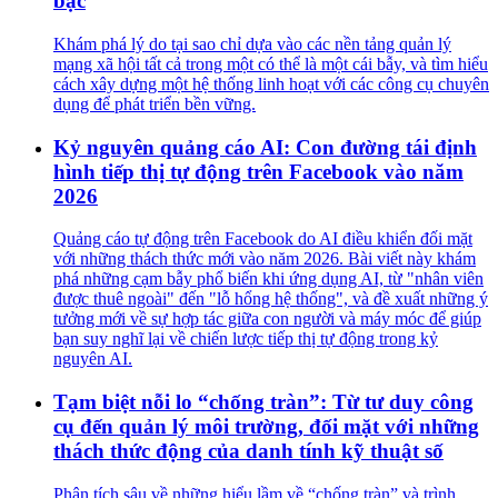
bạc
Khám phá lý do tại sao chỉ dựa vào các nền tảng quản lý
mạng xã hội tất cả trong một có thể là một cái bẫy, và tìm hiểu
cách xây dựng một hệ thống linh hoạt với các công cụ chuyên
dụng để phát triển bền vững.
Kỷ nguyên quảng cáo AI: Con đường tái định
hình tiếp thị tự động trên Facebook vào năm
2026
Quảng cáo tự động trên Facebook do AI điều khiển đối mặt
với những thách thức mới vào năm 2026. Bài viết này khám
phá những cạm bẫy phổ biến khi ứng dụng AI, từ "nhân viên
được thuê ngoài" đến "lỗ hổng hệ thống", và đề xuất những ý
tưởng mới về sự hợp tác giữa con người và máy móc để giúp
bạn suy nghĩ lại về chiến lược tiếp thị tự động trong kỷ
nguyên AI.
Tạm biệt nỗi lo “chống tràn”: Từ tư duy công
cụ đến quản lý môi trường, đối mặt với những
thách thức động của danh tính kỹ thuật số
Phân tích sâu về những hiểu lầm về “chống tràn” và trình