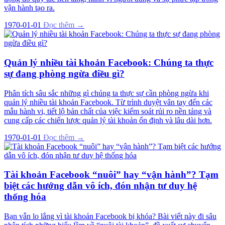
vận hành tạo ra.
1970-01-01
Đọc thêm →
Quản lý nhiều tài khoản Facebook: Chúng ta thực
sự đang phòng ngừa điều gì?
Phân tích sâu sắc những gì chúng ta thực sự cần phòng ngừa khi
quản lý nhiều tài khoản Facebook. Từ trình duyệt vân tay đến các
mẫu hành vi, tiết lộ bản chất của việc kiểm soát rủi ro nền tảng và
cung cấp các chiến lược quản lý tài khoản ổn định và lâu dài hơn.
1970-01-01
Đọc thêm →
Tài khoản Facebook “nuôi” hay “vận hành”? Tạm
biệt các hướng dẫn vô ích, đón nhận tư duy hệ
thống hóa
Bạn vẫn lo lắng vì tài khoản Facebook bị khóa? Bài viết này đi sâu