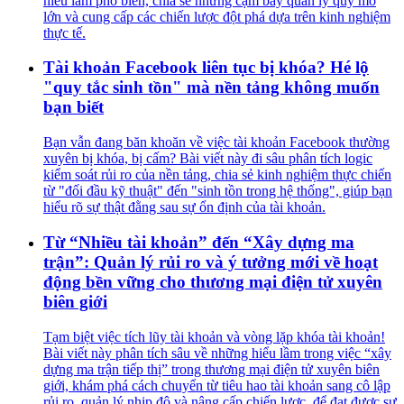
hiểu lầm phổ biến, chia sẻ những cạm bẫy quản lý quy mô
lớn và cung cấp các chiến lược đột phá dựa trên kinh nghiệm
thực tế.
Tài khoản Facebook liên tục bị khóa? Hé lộ
"quy tắc sinh tồn" mà nền tảng không muốn
bạn biết
Bạn vẫn đang băn khoăn về việc tài khoản Facebook thường
xuyên bị khóa, bị cấm? Bài viết này đi sâu phân tích logic
kiểm soát rủi ro của nền tảng, chia sẻ kinh nghiệm thực chiến
từ "đối đầu kỹ thuật" đến "sinh tồn trong hệ thống", giúp bạn
hiểu rõ sự thật đằng sau sự ổn định của tài khoản.
Từ “Nhiều tài khoản” đến “Xây dựng ma
trận”: Quản lý rủi ro và ý tưởng mới về hoạt
động bền vững cho thương mại điện tử xuyên
biên giới
Tạm biệt việc tích lũy tài khoản và vòng lặp khóa tài khoản!
Bài viết này phân tích sâu về những hiểu lầm trong việc “xây
dựng ma trận tiếp thị” trong thương mại điện tử xuyên biên
giới, khám phá cách chuyển từ tiêu hao tài khoản sang cô lập
rủi ro, quản lý nhịp độ và nâng cấp chiến lược, để đạt được sự