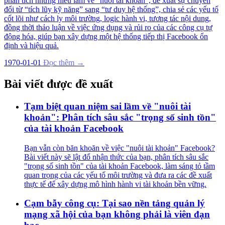
phân tích những hiểu lầm về “nuôi tài khoản”, đề xuất sự chuyển
đổi từ “tích lũy kỹ năng” sang “tư duy hệ thống”, chia sẻ các yếu tố
cốt lõi như cách ly môi trường, logic hành vi, tương tác nội dung,
đồng thời thảo luận về việc ứng dụng và rủi ro của các công cụ tự
động hóa, giúp bạn xây dựng một hệ thống tiếp thị Facebook ổn
định và hiệu quả.
1970-01-01
Đọc thêm →
Bài viết được đề xuất
Tạm biệt quan niệm sai lầm về "nuôi tài
khoản": Phân tích sâu sắc "trọng số sinh tồn"
của tài khoản Facebook
Bạn vẫn còn băn khoăn về việc "nuôi tài khoản" Facebook?
Bài viết này sẽ lật đổ nhận thức của bạn, phân tích sâu sắc
"trọng số sinh tồn" của tài khoản Facebook, làm sáng tỏ tầm
quan trọng của các yếu tố môi trường và đưa ra các đề xuất
thực tế để xây dựng mô hình hành vi tài khoản bền vững.
Cạm bẫy công cụ: Tại sao nền tảng quản lý
mạng xã hội của bạn không phải là viên đạn