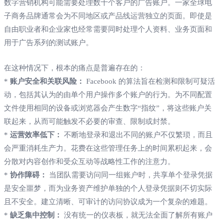
数字营销机构可能需要处理数十个客户的广告账户。一家全球电
子商务品牌通常会为不同地区或产品线运营独立的页面。即使是
自由职业者和企业家也经常需要同时处理个人资料、业务页面和
用于广告系列的测试账户。
在这种情况下，根本的痛点是普遍存在的：
*
账户安全和关联风险：
Facebook 的算法旨在检测和限制可疑活
动，包括其认为的由单个用户操作多个账户的行为。为不同配置
文件使用相同的设备或浏览器会产生数字“指纹”，将这些账户关
联起来，从而可能触发不必要的审查、限制或封禁。
*
运营效率低下：
不断地登录和退出不同的账户不仅繁琐，而且
会严重消耗生产力。花费在这些管理任务上的时间累积起来，会
分散对内容创作和受众互动等战略性工作的注意力。
*
协作障碍：
当团队需要访问同一组账户时，共享单个登录凭据
是安全噩梦，而为业务资产维护单独的个人登录凭据则不切实际
且不安全。建立清晰、可审计的访问协议成为一个复杂的难题。
*
缺乏集中控制：
没有统一的仪表板，就无法全面了解所有账户