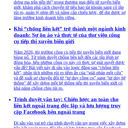
dựng ma trận tiếp thị” trong thương mại điện tử xuyên biên
giới, khám phá cách chuyển từ tiêu hao tài khoản sang cô lập
rủi ro, quản lý nhịp độ và nâng cấp chiến lược, để đạt được sự
tăng trưởng kinh doanh bền vững.
Khi “chống liên kết” trở thành một ngành kinh
doanh: Sự ồn ào và thực tế của thư viện công
cụ tiếp thị xuyên biên giới
Năm 2026, thị trường công cụ tiếp thị xuyên biên giới đang
bùng nổ. Từ trình duyệt chống liên kết đến các tập lệnh tự
động hóa, liệu những công cụ này có thực sự giải quyết được
vấn đề? Bài viết này đi sâu vào logic đằng sau “chống liên
kết”, phân tích những rủi ro tiềm ẩn của “giải pháp một cửa”
và đề xuất sự chuyển đổi từ “tư duy công cụ” sang “tư duy hệ
thống” để xây dựng một hệ thống tiếp thị xuyên biên giới có
khả năng chống chịu rủi ro.
Trình duyệt vân tay: Chiến lược an toàn cho
liên kết ngoài trang độc lập và lưu lượng truy
cập Facebook bên ngoài trang
Đi sâu vào vai trò của trình duyệt vân tay trong việc xây dựng