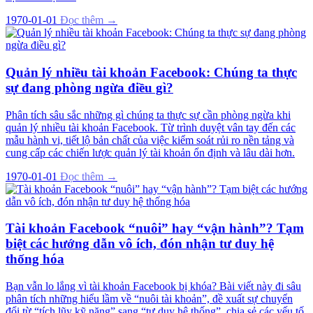
1970-01-01
Đọc thêm →
Quản lý nhiều tài khoản Facebook: Chúng ta thực
sự đang phòng ngừa điều gì?
Phân tích sâu sắc những gì chúng ta thực sự cần phòng ngừa khi
quản lý nhiều tài khoản Facebook. Từ trình duyệt vân tay đến các
mẫu hành vi, tiết lộ bản chất của việc kiểm soát rủi ro nền tảng và
cung cấp các chiến lược quản lý tài khoản ổn định và lâu dài hơn.
1970-01-01
Đọc thêm →
Tài khoản Facebook “nuôi” hay “vận hành”? Tạm
biệt các hướng dẫn vô ích, đón nhận tư duy hệ
thống hóa
Bạn vẫn lo lắng vì tài khoản Facebook bị khóa? Bài viết này đi sâu
phân tích những hiểu lầm về “nuôi tài khoản”, đề xuất sự chuyển
đổi từ “tích lũy kỹ năng” sang “tư duy hệ thống”, chia sẻ các yếu tố