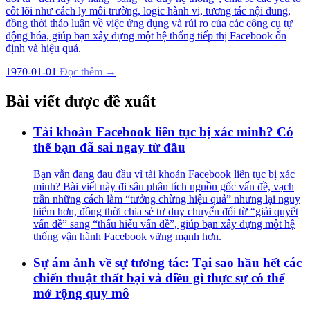
cốt lõi như cách ly môi trường, logic hành vi, tương tác nội dung,
đồng thời thảo luận về việc ứng dụng và rủi ro của các công cụ tự
động hóa, giúp bạn xây dựng một hệ thống tiếp thị Facebook ổn
định và hiệu quả.
1970-01-01
Đọc thêm →
Bài viết được đề xuất
Tài khoản Facebook liên tục bị xác minh? Có
thể bạn đã sai ngay từ đầu
Bạn vẫn đang đau đầu vì tài khoản Facebook liên tục bị xác
minh? Bài viết này đi sâu phân tích nguồn gốc vấn đề, vạch
trần những cách làm “tưởng chừng hiệu quả” nhưng lại nguy
hiểm hơn, đồng thời chia sẻ tư duy chuyển đổi từ “giải quyết
vấn đề” sang “thấu hiểu vấn đề”, giúp bạn xây dựng một hệ
thống vận hành Facebook vững mạnh hơn.
Sự ám ảnh về sự tương tác: Tại sao hầu hết các
chiến thuật thất bại và điều gì thực sự có thể
mở rộng quy mô