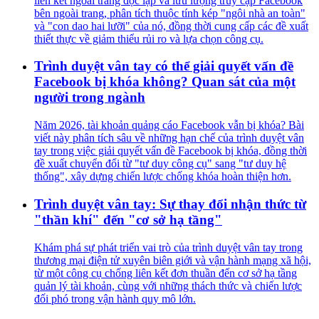
liên kết ngoài trang độc lập và lưu lượng truy cập Facebook
bên ngoài trang, phân tích thuộc tính kép "ngôi nhà an toàn"
và "con dao hai lưỡi" của nó, đồng thời cung cấp các đề xuất
thiết thực về giảm thiểu rủi ro và lựa chọn công cụ.
Trình duyệt vân tay có thể giải quyết vấn đề
Facebook bị khóa không? Quan sát của một
người trong ngành
Năm 2026, tài khoản quảng cáo Facebook vẫn bị khóa? Bài
viết này phân tích sâu về những hạn chế của trình duyệt vân
tay trong việc giải quyết vấn đề Facebook bị khóa, đồng thời
đề xuất chuyển đổi từ "tư duy công cụ" sang "tư duy hệ
thống", xây dựng chiến lược chống khóa hoàn thiện hơn.
Trình duyệt vân tay: Sự thay đổi nhận thức từ
"thần khí" đến "cơ sở hạ tầng"
Khám phá sự phát triển vai trò của trình duyệt vân tay trong
thương mại điện tử xuyên biên giới và vận hành mạng xã hội,
từ một công cụ chống liên kết đơn thuần đến cơ sở hạ tầng
quản lý tài khoản, cùng với những thách thức và chiến lược
đối phó trong vận hành quy mô lớn.