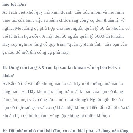
nào tốt hơn?
A: Tách biệt khỏi quy mô kinh doanh, cấu trúc nhóm và mô hình
thao tác của bạn, việc so sánh chức năng công cụ đơn thuần là vô
nghĩa. Một công cụ phù hợp cho một người quản lý 50 tài khoản, có
thể là thảm họa đối với một đội 50 người quản lý 5000 tài khoản.
Hãy suy nghĩ rõ ràng về quy trình “quản lý danh tính” của bạn cần
gì, sau đó mới tìm công cụ phù hợp.
H: Dùng nền tảng XX rồi, tại sao tài khoản vẫn bị liên kết và
khóa?
A: Rất có thể vấn đề không nằm ở cách ly môi trường, mà nằm ở
tầng hành vi. Hãy kiểm tra: hàng trăm tài khoản của bạn có đang
làm cùng một việc cùng lúc như robot không? Nguồn gốc IP của
bạn có thực sự sạch và có sự khác biệt không? Biểu đồ xã hội của tài
khoản bạn có hình thành vòng lặp không tự nhiên không?
H: Đội nhóm nhỏ mới bắt đầu, có cần thiết phải sử dụng nền tảng