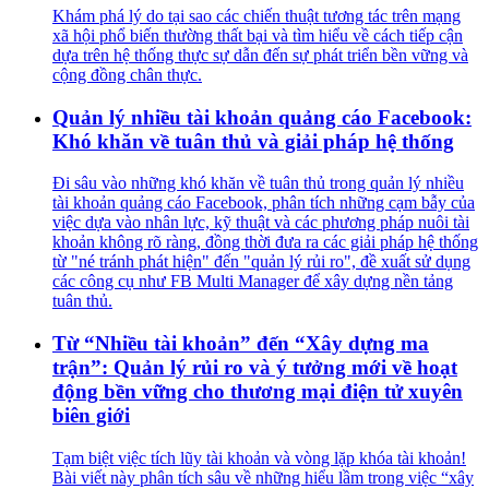
Khám phá lý do tại sao các chiến thuật tương tác trên mạng
xã hội phổ biến thường thất bại và tìm hiểu về cách tiếp cận
dựa trên hệ thống thực sự dẫn đến sự phát triển bền vững và
cộng đồng chân thực.
Quản lý nhiều tài khoản quảng cáo Facebook:
Khó khăn về tuân thủ và giải pháp hệ thống
Đi sâu vào những khó khăn về tuân thủ trong quản lý nhiều
tài khoản quảng cáo Facebook, phân tích những cạm bẫy của
việc dựa vào nhân lực, kỹ thuật và các phương pháp nuôi tài
khoản không rõ ràng, đồng thời đưa ra các giải pháp hệ thống
từ "né tránh phát hiện" đến "quản lý rủi ro", đề xuất sử dụng
các công cụ như FB Multi Manager để xây dựng nền tảng
tuân thủ.
Từ “Nhiều tài khoản” đến “Xây dựng ma
trận”: Quản lý rủi ro và ý tưởng mới về hoạt
động bền vững cho thương mại điện tử xuyên
biên giới
Tạm biệt việc tích lũy tài khoản và vòng lặp khóa tài khoản!
Bài viết này phân tích sâu về những hiểu lầm trong việc “xây