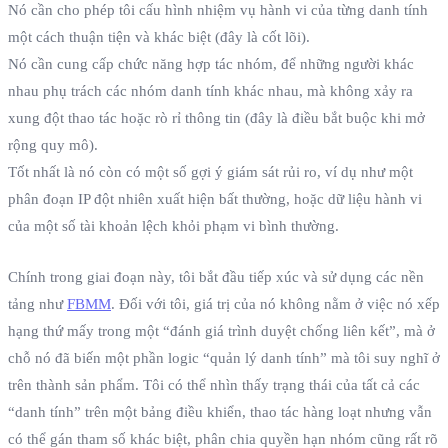
Nó cần cho phép tôi cấu hình nhiệm vụ hành vi của từng danh tính
một cách thuận tiện và khác biệt (đây là cốt lõi).
Nó cần cung cấp chức năng hợp tác nhóm, để những người khác
nhau phụ trách các nhóm danh tính khác nhau, mà không xảy ra
xung đột thao tác hoặc rò rỉ thông tin (đây là điều bắt buộc khi mở
rộng quy mô).
Tốt nhất là nó còn có một số gợi ý giám sát rủi ro, ví dụ như một
phân đoạn IP đột nhiên xuất hiện bất thường, hoặc dữ liệu hành vi
của một số tài khoản lệch khỏi phạm vi bình thường.
Chính trong giai đoạn này, tôi bắt đầu tiếp xúc và sử dụng các nền
tảng như
FBMM
. Đối với tôi, giá trị của nó không nằm ở việc nó xếp
hạng thứ mấy trong một “đánh giá trình duyệt chống liên kết”, mà ở
chỗ nó đã biến một phần logic “quản lý danh tính” mà tôi suy nghĩ ở
trên thành sản phẩm. Tôi có thể nhìn thấy trạng thái của tất cả các
“danh tính” trên một bảng điều khiển, thao tác hàng loạt nhưng vẫn
có thể gán tham số khác biệt, phân chia quyền hạn nhóm cũng rất rõ