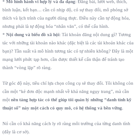
*
Mô hình hành vi hợp lý và đa dạng
: Đăng bài, lướt web, thích,
bình luận, kết bạn… cần có nhịp độ, có sự thay đổi, mô phỏng sở
thích và lịch trình của người dùng thực. Điều này cần tự động hóa,
nhưng phải là tự động hóa “nhân văn”, có thể cấu hình.
*
Nội dung và biểu đồ xã hội
: Tài khoản đăng nội dung gì? Tương
tác với những tài khoản nào khác (đặc biệt là các tài khoản khác của
bạn)? Tần suất và mô hình tương tác có tự nhiên không? Đây là một
mạng lưới phức tạp hơn, cần được thiết kế cẩn thận để tránh tạo
thành “vòng lặp” rõ ràng.
Từ góc độ này, tiêu chí lựa chọn công cụ sẽ thay đổi. Tôi không còn
cần một “kẻ đơn độc mạnh nhất về khả năng ngụy trang”, mà cần
một
nền tảng hợp tác có thể giúp tôi quản lý những “danh tính kỹ
thuật số” này một cách có quy mô, có hệ thống và bền vững
.
Nó cần có khả năng cách ly rõ ràng môi trường của từng danh tính
(đây là cơ sở).