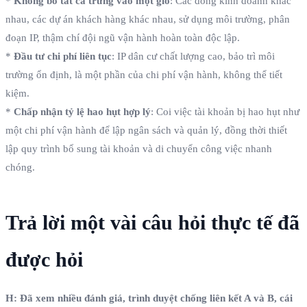
*
Không bỏ tất cả trứng vào một giỏ
: Các dòng kinh doanh khác
nhau, các dự án khách hàng khác nhau, sử dụng môi trường, phân
đoạn IP, thậm chí đội ngũ vận hành hoàn toàn độc lập.
*
Đầu tư chi phí liên tục
: IP dân cư chất lượng cao, bảo trì môi
trường ổn định, là một phần của chi phí vận hành, không thể tiết
kiệm.
*
Chấp nhận tỷ lệ hao hụt hợp lý
: Coi việc tài khoản bị hao hụt như
một chi phí vận hành để lập ngân sách và quản lý, đồng thời thiết
lập quy trình bổ sung tài khoản và di chuyển công việc nhanh
chóng.
Trả lời một vài câu hỏi thực tế đã
được hỏi
H: Đã xem nhiều đánh giá, trình duyệt chống liên kết A và B, cái