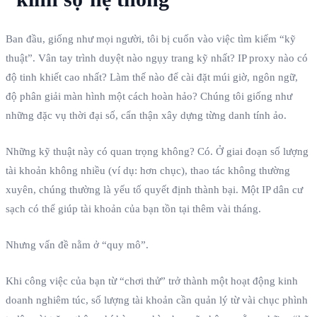
Ban đầu, giống như mọi người, tôi bị cuốn vào việc tìm kiếm “kỹ
thuật”. Vân tay trình duyệt nào ngụy trang kỹ nhất? IP proxy nào có
độ tinh khiết cao nhất? Làm thế nào để cài đặt múi giờ, ngôn ngữ,
độ phân giải màn hình một cách hoàn hảo? Chúng tôi giống như
những đặc vụ thời đại số, cẩn thận xây dựng từng danh tính ảo.
Những kỹ thuật này có quan trọng không? Có. Ở giai đoạn số lượng
tài khoản không nhiều (ví dụ: hơn chục), thao tác không thường
xuyên, chúng thường là yếu tố quyết định thành bại. Một IP dân cư
sạch có thể giúp tài khoản của bạn tồn tại thêm vài tháng.
Nhưng vấn đề nằm ở “quy mô”.
Khi công việc của bạn từ “chơi thử” trở thành một hoạt động kinh
doanh nghiêm túc, số lượng tài khoản cần quản lý từ vài chục phình