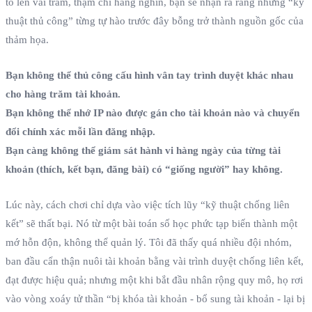
to lên vài trăm, thậm chí hàng nghìn, bạn sẽ nhận ra rằng những “kỹ
thuật thủ công” từng tự hào trước đây bỗng trở thành nguồn gốc của
thảm họa.
Bạn không thể thủ công cấu hình vân tay trình duyệt khác nhau
cho hàng trăm tài khoản.
Bạn không thể nhớ IP nào được gán cho tài khoản nào và chuyển
đổi chính xác mỗi lần đăng nhập.
Bạn càng không thể giám sát hành vi hàng ngày của từng tài
khoản (thích, kết bạn, đăng bài) có “giống người” hay không.
Lúc này, cách chơi chỉ dựa vào việc tích lũy “kỹ thuật chống liên
kết” sẽ thất bại. Nó từ một bài toán số học phức tạp biến thành một
mớ hỗn độn, không thể quản lý. Tôi đã thấy quá nhiều đội nhóm,
ban đầu cẩn thận nuôi tài khoản bằng vài trình duyệt chống liên kết,
đạt được hiệu quả; nhưng một khi bắt đầu nhân rộng quy mô, họ rơi
vào vòng xoáy tử thần “bị khóa tài khoản - bổ sung tài khoản - lại bị