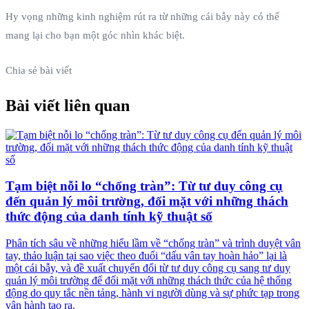
Hy vọng những kinh nghiệm rút ra từ những cái bẫy này có thể
mang lại cho bạn một góc nhìn khác biệt.
Chia sẻ bài viết
Bài viết liên quan
Tạm biệt nỗi lo “chống tràn”: Từ tư duy công cụ
đến quản lý môi trường, đối mặt với những thách
thức động của danh tính kỹ thuật số
Phân tích sâu về những hiểu lầm về “chống tràn” và trình duyệt vân
tay, thảo luận tại sao việc theo đuổi “dấu vân tay hoàn hảo” lại là
một cái bẫy, và đề xuất chuyển đổi từ tư duy công cụ sang tư duy
quản lý môi trường để đối mặt với những thách thức của hệ thống
động do quy tắc nền tảng, hành vi người dùng và sự phức tạp trong
vận hành tạo ra.