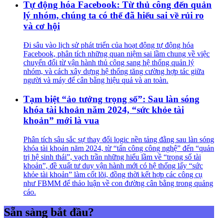
Tự động hóa Facebook: Từ thủ công đến quản
lý nhóm, chúng ta có thể đã hiểu sai về rủi ro
và cơ hội
Đi sâu vào lịch sử phát triển của hoạt động tự động hóa
Facebook, phân tích những quan niệm sai lầm chung về việc
chuyển đổi từ vận hành thủ công sang hệ thống quản lý
nhóm, và cách xây dựng hệ thống tăng cường hợp tác giữa
người và máy để cân bằng hiệu quả và an toàn.
Tạm biệt “ảo tưởng trọng số”: Sau làn sóng
khóa tài khoản năm 2024, “sức khỏe tài
khoản” mới là vua
Phân tích sâu sắc sự thay đổi logic nền tảng đằng sau làn sóng
khóa tài khoản năm 2024, từ “tấn công công nghệ” đến “quản
trị hệ sinh thái”, vạch trần những hiểu lầm về “trọng số tài
khoản”, đề xuất tư duy vận hành mới có hệ thống lấy “sức
khỏe tài khoản” làm cốt lõi, đồng thời kết hợp các công cụ
như FBMM để thảo luận về con đường cân bằng trong quảng
cáo.
Sẵn sàng bắt đầu?