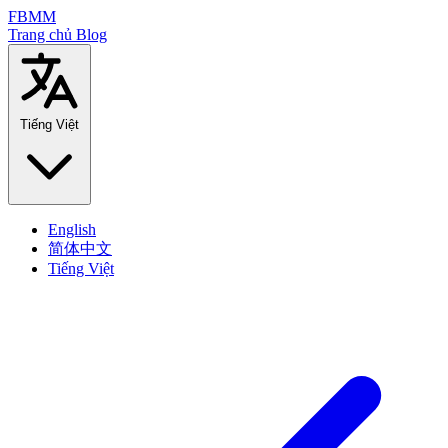
FBMM
Trang chủ
Blog
Tiếng Việt
English
简体中文
Tiếng Việt