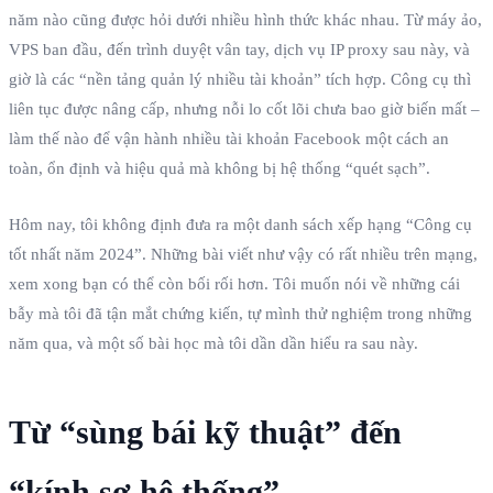
năm nào cũng được hỏi dưới nhiều hình thức khác nhau. Từ máy ảo,
VPS ban đầu, đến trình duyệt vân tay, dịch vụ IP proxy sau này, và
giờ là các “nền tảng quản lý nhiều tài khoản” tích hợp. Công cụ thì
liên tục được nâng cấp, nhưng nỗi lo cốt lõi chưa bao giờ biến mất –
làm thế nào để vận hành nhiều tài khoản Facebook một cách an
toàn, ổn định và hiệu quả mà không bị hệ thống “quét sạch”.
Hôm nay, tôi không định đưa ra một danh sách xếp hạng “Công cụ
tốt nhất năm 2024”. Những bài viết như vậy có rất nhiều trên mạng,
xem xong bạn có thể còn bối rối hơn. Tôi muốn nói về những cái
bẫy mà tôi đã tận mắt chứng kiến, tự mình thử nghiệm trong những
năm qua, và một số bài học mà tôi dần dần hiểu ra sau này.
Từ “sùng bái kỹ thuật” đến
“kính sợ hệ thống”