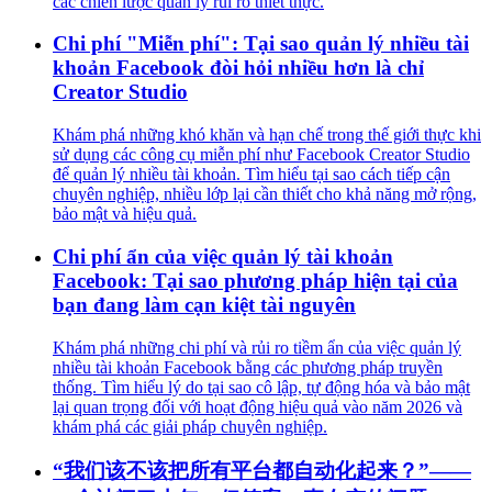
các chiến lược quản lý rủi ro thiết thực.
Chi phí "Miễn phí": Tại sao quản lý nhiều tài
khoản Facebook đòi hỏi nhiều hơn là chỉ
Creator Studio
Khám phá những khó khăn và hạn chế trong thế giới thực khi
sử dụng các công cụ miễn phí như Facebook Creator Studio
để quản lý nhiều tài khoản. Tìm hiểu tại sao cách tiếp cận
chuyên nghiệp, nhiều lớp lại cần thiết cho khả năng mở rộng,
bảo mật và hiệu quả.
Chi phí ẩn của việc quản lý tài khoản
Facebook: Tại sao phương pháp hiện tại của
bạn đang làm cạn kiệt tài nguyên
Khám phá những chi phí và rủi ro tiềm ẩn của việc quản lý
nhiều tài khoản Facebook bằng các phương pháp truyền
thống. Tìm hiểu lý do tại sao cô lập, tự động hóa và bảo mật
lại quan trọng đối với hoạt động hiệu quả vào năm 2026 và
khám phá các giải pháp chuyên nghiệp.
“我们该不该把所有平台都自动化起来？”——