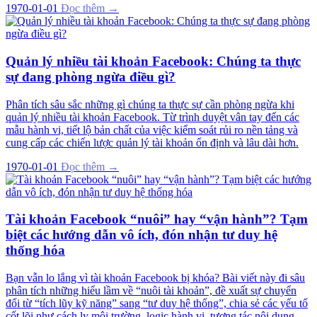
1970-01-01
Đọc thêm →
Quản lý nhiều tài khoản Facebook: Chúng ta thực
sự đang phòng ngừa điều gì?
Phân tích sâu sắc những gì chúng ta thực sự cần phòng ngừa khi
quản lý nhiều tài khoản Facebook. Từ trình duyệt vân tay đến các
mẫu hành vi, tiết lộ bản chất của việc kiểm soát rủi ro nền tảng và
cung cấp các chiến lược quản lý tài khoản ổn định và lâu dài hơn.
1970-01-01
Đọc thêm →
Tài khoản Facebook “nuôi” hay “vận hành”? Tạm
biệt các hướng dẫn vô ích, đón nhận tư duy hệ
thống hóa
Bạn vẫn lo lắng vì tài khoản Facebook bị khóa? Bài viết này đi sâu
phân tích những hiểu lầm về “nuôi tài khoản”, đề xuất sự chuyển
đổi từ “tích lũy kỹ năng” sang “tư duy hệ thống”, chia sẻ các yếu tố
cốt lõi như cách ly môi trường, logic hành vi, tương tác nội dung,