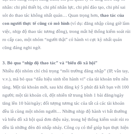
nhân: chi phí thiết bị, chi phí nhân lực, chi phí đào tạo, chi phí sai
sót do thao tác không nhất quán… Quan trọng hơn,
thao tác của
con người thực tế cũng có mô hình
(ví dụ: đăng nhập cùng giờ làm
việc, nhịp độ thao tác tương đồng), trong mắt hệ thống kiểm soát rủi
ro cấp cao, một nhóm “người thật” có hành vi cực kỳ nhất quán
cũng đáng nghi ngờ.
3. Bỏ qua “nhịp độ thao tác” và “biểu đồ xã hội”
Nhiều đội nhóm chỉ chú trọng “môi trường đăng nhập” (IP, vân tay,
v.v.), mà bỏ qua “dấu hiệu sinh tồn hành vi” của tài khoản trên nền
tảng. Một tài khoản mới, sau khi đăng ký 5 phút đã kết bạn với 100
người; một tài khoản cũ, đột nhiên từ trung bình 1 bài đăng/ngày
tăng lên 10 bài/ngày; đối tượng tương tác của tất cả các tài khoản
đều là cùng một nhóm người… Những nhịp độ hành vi bất thường
và biểu đồ xã hội quá đơn điệu này, trong hệ thống kiểm soát rủi ro
đều là những đèn đỏ nhấp nháy. Công cụ có thể giúp bạn thực hiện