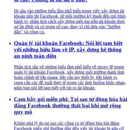
Đi sâu vào những hiểu lầm phổ biến trong việc xây dựng tài
khoản tiếp thị Facebook, từ môi trường kỹ thuật đến mô hình
hành vi, phân tích cách xây dựng một ma trận tài khoản thực
sự ổn định và có trọng số cao, thay vì chỉ dựa vào "hướng
dẫn" và công cụ.
Quản lý tài khoản Facebook: Nói lời tạm biệt
với những hiểu lầm về IP, xây dựng hệ thống
an ninh toàn diện
Phân tích sâu về những hiểu lầm phổ biến về proxy IP trong
quản lý tài khoản Facebook, xây dựng môi trường danh tính
hoàn chỉnh từ lớp mạng, lớp vân tay thiết bị, lớp hành vi,
cung cấp các đề xuất thực tế trong các tình huống khác nhau,
giúp bạn nói lời tạm biệt với rủi ro tài khoản.
Cạm bẫy gói miễn phí: Tại sao tự động hóa bài
đăng Facebook thường thất bại khi mở rộng
quy mô
Khám phá lý do tại sao các công cụ tự động hóa bài đăng
Facebook miễn phí thường dẫn đến việc tài khoản bị gắn cờ