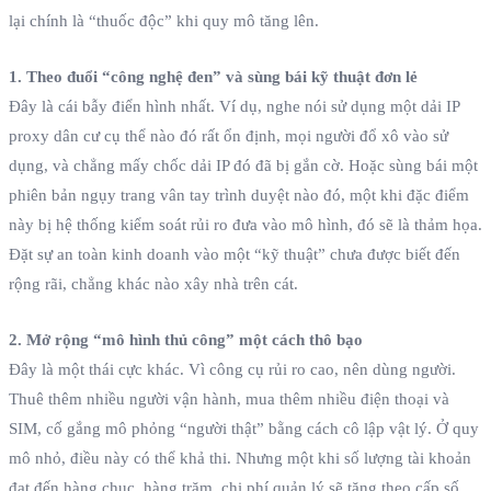
lại chính là “thuốc độc” khi quy mô tăng lên.
1. Theo đuổi “công nghệ đen” và sùng bái kỹ thuật đơn lẻ
Đây là cái bẫy điển hình nhất. Ví dụ, nghe nói sử dụng một dải IP
proxy dân cư cụ thể nào đó rất ổn định, mọi người đổ xô vào sử
dụng, và chẳng mấy chốc dải IP đó đã bị gắn cờ. Hoặc sùng bái một
phiên bản ngụy trang vân tay trình duyệt nào đó, một khi đặc điểm
này bị hệ thống kiểm soát rủi ro đưa vào mô hình, đó sẽ là thảm họa.
Đặt sự an toàn kinh doanh vào một “kỹ thuật” chưa được biết đến
rộng rãi, chẳng khác nào xây nhà trên cát.
2. Mở rộng “mô hình thủ công” một cách thô bạo
Đây là một thái cực khác. Vì công cụ rủi ro cao, nên dùng người.
Thuê thêm nhiều người vận hành, mua thêm nhiều điện thoại và
SIM, cố gắng mô phỏng “người thật” bằng cách cô lập vật lý. Ở quy
mô nhỏ, điều này có thể khả thi. Nhưng một khi số lượng tài khoản
đạt đến hàng chục, hàng trăm, chi phí quản lý sẽ tăng theo cấp số