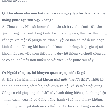
không tuyệt đối.
Q: Đội nhóm nhỏ mới bắt đầu, có cần ngay lập tức triển khai hệ
thống phức tạp như vậy không?
A: Chưa chắc. Nếu số lượng tài khoản rất ít (ví dụ: dưới 10), tầm
quan trọng của hoạt động kinh doanh không cao, thao tác thủ công
kết hợp với một số plugin đa trình duyệt cơ bản có thể là lựa chọn
kinh tế hơn. Nhưng khi bạn có kế hoạch mở rộng, hoặc giá trị tài
khoản rất cao, việc sớm thiết lập tư duy hệ thống và chuỗi công cụ
sẽ có chi phí thấp hơn nhiều so với việc khắc phục sau này.
Q: Ngoài công cụ, lời khuyên quan trọng nhất là gì?
A:
Hãy vận hành mỗi tài khoản như một “người thật”.
Thiết kế
cho nó danh tính, sở thích, thói quen xã hội và sở thích nội dung.
Công cụ chỉ giúp “người thật” này hành động hiệu quả, nhưng liệu
“nhân cách” của nó có đứng vững, hành vi có hợp lý hay không,
cuối cùng sẽ quyết định nó có thể đi được bao xa. Đằng sau đó là