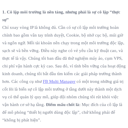
1. Cô lập môi trường là nền tảng, nhưng phải là sự cô lập “thực
sự”
Chỉ xoay vòng IP là không đủ. Cần có sự cô lập môi trường hoàn
chỉnh bao gồm vân tay trình duyệt, Cookie, bộ nhớ cục bộ, múi giờ
và ngôn ngữ. Mỗi tài khoản nên chạy trong một môi trường độc lập,
sạch sẽ và bền vững. Điều này nghe có vẻ yêu cầu kỹ thuật cao, và
thực tế là vậy. Chúng tôi ban đầu đã thử nghiệm máy ảo, cụm VPS,
chi phí vận hành cực kỳ cao. Sau đó, vì tính bền vững của hoạt động
kinh doanh, chúng tôi bắt đầu tìm kiếm các giải pháp trưởng thành
hơn. Các công cụ như
FB Multi Manager
có một trong những giá trị
cốt lõi là biến sự cô lập môi trường ở tầng dưới này thành một dịch
vụ có thể quản lý quy mô, giúp đội nhóm chúng tôi rút khỏi việc
vận hành cơ sở hạ tầng.
Điểm mấu chốt là:
Mục đích của cô lập là
để mô phỏng “thiết bị người dùng độc lập”, chứ không phải để
“không bị phát hiện”.