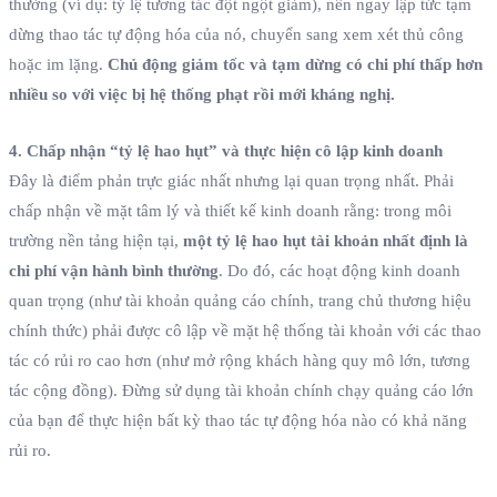
thường (ví dụ: tỷ lệ tương tác đột ngột giảm), nên ngay lập tức tạm
dừng thao tác tự động hóa của nó, chuyển sang xem xét thủ công
hoặc im lặng.
Chủ động giảm tốc và tạm dừng có chi phí thấp hơn
nhiều so với việc bị hệ thống phạt rồi mới kháng nghị.
4. Chấp nhận “tỷ lệ hao hụt” và thực hiện cô lập kinh doanh
Đây là điểm phản trực giác nhất nhưng lại quan trọng nhất. Phải
chấp nhận về mặt tâm lý và thiết kế kinh doanh rằng: trong môi
trường nền tảng hiện tại,
một tỷ lệ hao hụt tài khoản nhất định là
chi phí vận hành bình thường
. Do đó, các hoạt động kinh doanh
quan trọng (như tài khoản quảng cáo chính, trang chủ thương hiệu
chính thức) phải được cô lập về mặt hệ thống tài khoản với các thao
tác có rủi ro cao hơn (như mở rộng khách hàng quy mô lớn, tương
tác cộng đồng). Đừng sử dụng tài khoản chính chạy quảng cáo lớn
của bạn để thực hiện bất kỳ thao tác tự động hóa nào có khả năng
rủi ro.