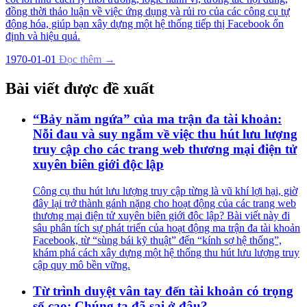
đồng thời thảo luận về việc ứng dụng và rủi ro của các công cụ tự
động hóa, giúp bạn xây dựng một hệ thống tiếp thị Facebook ổn
định và hiệu quả.
1970-01-01
Đọc thêm →
Bài viết được đề xuất
“Bảy năm ngứa” của ma trận đa tài khoản:
Nỗi đau và suy ngẫm về việc thu hút lưu lượng
truy cập cho các trang web thương mại điện tử
xuyên biên giới độc lập
Công cụ thu hút lưu lượng truy cập từng là vũ khí lợi hại, giờ
đây lại trở thành gánh nặng cho hoạt động của các trang web
thương mại điện tử xuyên biên giới độc lập? Bài viết này đi
sâu phân tích sự phát triển của hoạt động ma trận đa tài khoản
Facebook, từ “sùng bái kỹ thuật” đến “kính sợ hệ thống”,
khám phá cách xây dựng một hệ thống thu hút lưu lượng truy
cập quy mô bền vững.
Từ trình duyệt vân tay đến tài khoản có trọng
số cao: Chúng ta đã sai ở đâu?