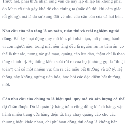
Trước hết, phải thừa nhận rằng vấn đề này lặp đi lặp lại không phải
do Meta cố tình gây khó dễ cho chúng ta (mặc dù đôi khi cảm giác
rất giống), mà là do sự xung đột về nhu cầu căn bản của cả hai bên.
Nhu cầu của nền tảng là an toàn, tuân thủ và trải nghiệm người
dùng.
Bất kỳ hoạt động quy mô lớn, phi nhân tạo, mô phỏng hành
vi con người nào, trong mắt nền tảng đều là nguồn rủi ro tiềm ẩn: có
thể là thư rác, tương tác giả mạo, quảng cáo lừa đảo, thậm chí là thao
túng chính trị. Hệ thống kiểm soát rủi ro của họ (thường gọi là “thuật
toán”) chỉ có một nhiệm vụ: tìm ra các mẫu bất thường và xử lý. Hệ
thống này không ngừng tiến hóa, học hỏi các đặc điểm bất thường
mới.
Còn nhu cầu của chúng ta là hiệu quả, quy mô và sản lượng có thể
dự đoán được.
Dù là quản lý hàng trăm cộng đồng khách hàng, vận
hành nhiều trang cửa hàng điện tử, hay chạy quảng cáo cho các
thương hiệu khác nhau, chi phí hoạt động thủ công là không bền