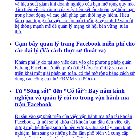
và hiệu suất giảm khi doanh nghiệp của bạn mở rộng quy mô.
Tìm hiểu về các rủi ro của việc liên kết tài khoản, sự hỗn loạn
trong hoạt động và các giải pháp tạm thời nguy hiểm. Hiểu
tầm quan trọng của việc cô lập môi trường, vệ sinh IP và một
hệ thống mạnh mẽ để quản lý mạng xã hội bền vững, tuân
thủ.
Cạm bẫy quản lý trang Facebook miễn phí cho
các đại lý (Và cách thực sự thoát ra)
Khám phá lý do tại sao việc dựa vào các phương pháp quản
lý trang Facebook 'miễn phí' có thể bẫy các đại lý và cách
triển khai một giải pháp an toàn, có thể mở rộng bằng cách sử
dụng các công cụ như FBMM và IPOcto.
Từ “Sống sót” đến “Có lãi”: Bảy năm kinh
nghiệm và quản lý rủi ro trong vận hành ma
trận Facebook
Đi sâu vào sự phát triển của việc vận hành ma trận tài khoản
Facebook, từ nỗi sợ bị khóa tài khoản ban đầu đến việc xây
dựng một hệ thống sinh lời bền vững. Chia sẻ bảy năm kinh
nghiệm, làm sáng tỏ những hiểu lầm phổ biến và cung cấp