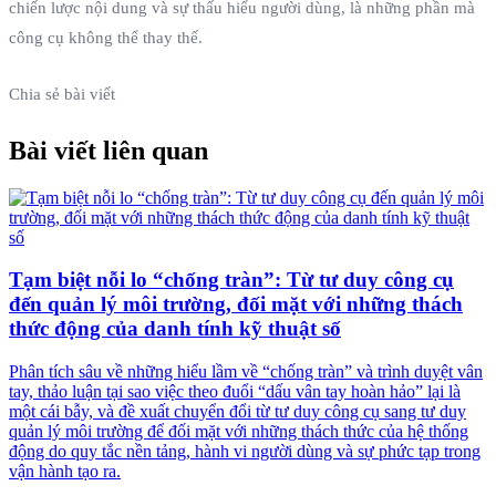
chiến lược nội dung và sự thấu hiểu người dùng, là những phần mà
công cụ không thể thay thế.
Chia sẻ bài viết
Bài viết liên quan
Tạm biệt nỗi lo “chống tràn”: Từ tư duy công cụ
đến quản lý môi trường, đối mặt với những thách
thức động của danh tính kỹ thuật số
Phân tích sâu về những hiểu lầm về “chống tràn” và trình duyệt vân
tay, thảo luận tại sao việc theo đuổi “dấu vân tay hoàn hảo” lại là
một cái bẫy, và đề xuất chuyển đổi từ tư duy công cụ sang tư duy
quản lý môi trường để đối mặt với những thách thức của hệ thống
động do quy tắc nền tảng, hành vi người dùng và sự phức tạp trong
vận hành tạo ra.