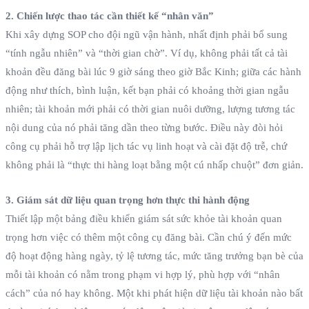
2. Chiến lược thao tác cần thiết kế “nhân văn”
Khi xây dựng SOP cho đội ngũ vận hành, nhất định phải bổ sung
“tính ngẫu nhiên” và “thời gian chờ”. Ví dụ, không phải tất cả tài
khoản đều đăng bài lúc 9 giờ sáng theo giờ Bắc Kinh; giữa các hành
động như thích, bình luận, kết bạn phải có khoảng thời gian ngẫu
nhiên; tài khoản mới phải có thời gian nuôi dưỡng, lượng tương tác
nội dung của nó phải tăng dần theo từng bước. Điều này đòi hỏi
công cụ phải hỗ trợ lập lịch tác vụ linh hoạt và cài đặt độ trễ, chứ
không phải là “thực thi hàng loạt bằng một cú nhấp chuột” đơn giản.
3. Giám sát dữ liệu quan trọng hơn thực thi hành động
Thiết lập một bảng điều khiển giám sát sức khỏe tài khoản quan
trọng hơn việc có thêm một công cụ đăng bài. Cần chú ý đến mức
độ hoạt động hàng ngày, tỷ lệ tương tác, mức tăng trưởng bạn bè của
mỗi tài khoản có nằm trong phạm vi hợp lý, phù hợp với “nhân
cách” của nó hay không. Một khi phát hiện dữ liệu tài khoản nào bất