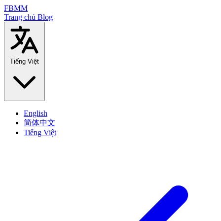
FBMM
Trang chủ
Blog
Tiếng Việt
English
简体中文
Tiếng Việt