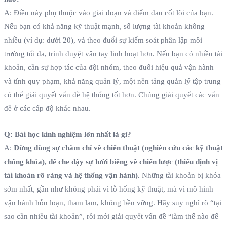
A: Điều này phụ thuộc vào giai đoạn và điểm đau cốt lõi của bạn.
Nếu bạn có khả năng kỹ thuật mạnh, số lượng tài khoản không
nhiều (ví dụ: dưới 20), và theo đuổi sự kiểm soát phân lập môi
trường tối đa, trình duyệt vân tay linh hoạt hơn. Nếu bạn có nhiều tài
khoản, cần sự hợp tác của đội nhóm, theo đuổi hiệu quả vận hành
và tính quy phạm, khả năng quản lý, một nền tảng quản lý tập trung
có thể giải quyết vấn đề hệ thống tốt hơn. Chúng giải quyết các vấn
đề ở các cấp độ khác nhau.
Q: Bài học kinh nghiệm lớn nhất là gì?
A:
Đừng dùng sự chăm chỉ về chiến thuật (nghiên cứu các kỹ thuật
chống khóa), để che đậy sự lười biếng về chiến lược (thiếu định vị
tài khoản rõ ràng và hệ thống vận hành).
Những tài khoản bị khóa
sớm nhất, gần như không phải vì lỗ hổng kỹ thuật, mà vì mô hình
vận hành hỗn loạn, tham lam, không bền vững. Hãy suy nghĩ rõ “tại
sao cần nhiều tài khoản”, rồi mới giải quyết vấn đề “làm thế nào để