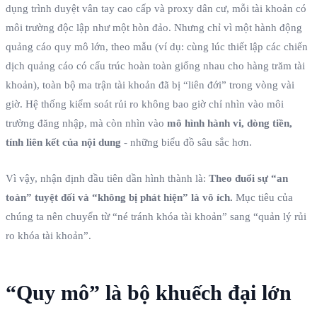
dụng trình duyệt vân tay cao cấp và proxy dân cư, mỗi tài khoản có
môi trường độc lập như một hòn đảo. Nhưng chỉ vì một hành động
quảng cáo quy mô lớn, theo mẫu (ví dụ: cùng lúc thiết lập các chiến
dịch quảng cáo có cấu trúc hoàn toàn giống nhau cho hàng trăm tài
khoản), toàn bộ ma trận tài khoản đã bị “liên đới” trong vòng vài
giờ. Hệ thống kiểm soát rủi ro không bao giờ chỉ nhìn vào môi
trường đăng nhập, mà còn nhìn vào
mô hình hành vi, dòng tiền,
tính liên kết của nội dung
- những biểu đồ sâu sắc hơn.
Vì vậy, nhận định đầu tiên dần hình thành là:
Theo đuổi sự “an
toàn” tuyệt đối và “không bị phát hiện” là vô ích.
Mục tiêu của
chúng ta nên chuyển từ “né tránh khóa tài khoản” sang “quản lý rủi
ro khóa tài khoản”.
“Quy mô” là bộ khuếch đại lớn