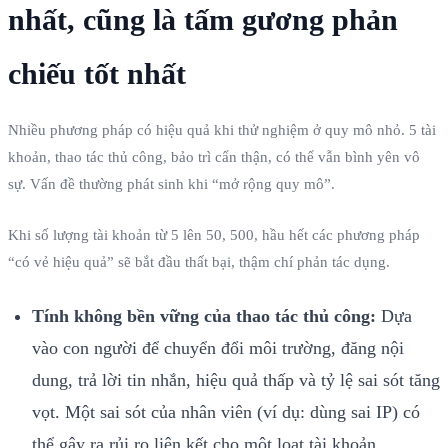
nhất, cũng là tấm gương phản
chiếu tốt nhất
Nhiều phương pháp có hiệu quả khi thử nghiệm ở quy mô nhỏ. 5 tài
khoản, thao tác thủ công, bảo trì cẩn thận, có thể vẫn bình yên vô
sự. Vấn đề thường phát sinh khi “mở rộng quy mô”.
Khi số lượng tài khoản từ 5 lên 50, 500, hầu hết các phương pháp
“có vẻ hiệu quả” sẽ bắt đầu thất bại, thậm chí phản tác dụng.
Tính không bền vững của thao tác thủ công:
Dựa
vào con người để chuyển đổi môi trường, đăng nội
dung, trả lời tin nhắn, hiệu quả thấp và tỷ lệ sai sót tăng
vọt. Một sai sót của nhân viên (ví dụ: dùng sai IP) có
thể gây ra rủi ro liên kết cho một loạt tài khoản.