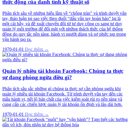
thức động của danh tính kỹ thuật số
Phân tích sâu về những hiểu lầm về “chống tràn” và trình duyệt vân
tay, thảo luận tại sao việc theo đuổi “dấu vân tay hoàn hảo” lại là
một cái bẫy, và đề xuất chuyển đổi từ tư duy công cụ sang tư duy
quản lý môi trường để đối mặt với những thách thức của hệ thống
động do quy tắc nền tảng, hành vi người dùng và sự phức tạp trong
vận hành tạo ra.
1970-01-01
Đọc thêm →
Quản lý nhiều tài khoản Facebook: Chúng ta thực
sự đang phòng ngừa điều gì?
Phân tích sâu sắc những gì chúng ta thực sự cần phòng ngừa khi
quản lý nhiều tài khoản Facebook. Từ trình duyệt vân tay đến các
mẫu hành vi, tiết lộ bản chất của việc kiểm soát rủi ro nền tảng và
cung cấp các chiến lược quản lý tài khoản ổn định và lâu dài hơn.
1970-01-01
Đọc thêm →