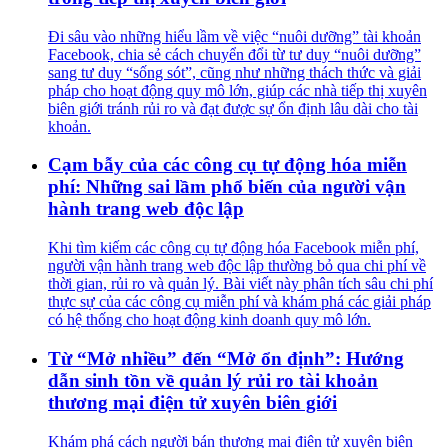
Đi sâu vào những hiểu lầm về việc “nuôi dưỡng” tài khoản
Facebook, chia sẻ cách chuyển đổi từ tư duy “nuôi dưỡng”
sang tư duy “sống sót”, cũng như những thách thức và giải
pháp cho hoạt động quy mô lớn, giúp các nhà tiếp thị xuyên
biên giới tránh rủi ro và đạt được sự ổn định lâu dài cho tài
khoản.
Cạm bẫy của các công cụ tự động hóa miễn
phí: Những sai lầm phổ biến của người vận
hành trang web độc lập
Khi tìm kiếm các công cụ tự động hóa Facebook miễn phí,
người vận hành trang web độc lập thường bỏ qua chi phí về
thời gian, rủi ro và quản lý. Bài viết này phân tích sâu chi phí
thực sự của các công cụ miễn phí và khám phá các giải pháp
có hệ thống cho hoạt động kinh doanh quy mô lớn.
Từ “Mở nhiều” đến “Mở ổn định”: Hướng
dẫn sinh tồn về quản lý rủi ro tài khoản
thương mại điện tử xuyên biên giới
Khám phá cách người bán thương mại điện tử xuyên biên