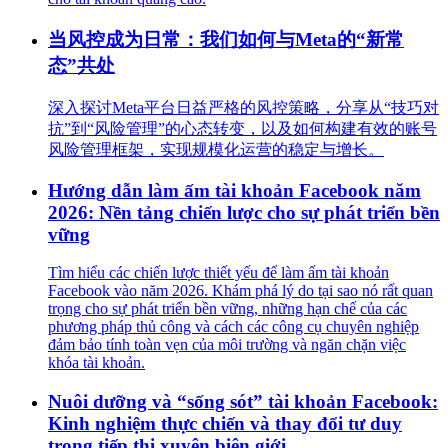
当风控成为日常：我们如何与Meta的“新常
态”共处
深入探讨Meta平台日益严格的风控策略，分享从“技巧对
抗”到“风险管理”的心态转变，以及如何构建有效的账号
风险管理框架，实现规模化运营的稳定与增长。
Hướng dẫn làm ấm tài khoản Facebook năm
2026: Nền tảng chiến lược cho sự phát triển bền
vững
Tìm hiểu các chiến lược thiết yếu để làm ấm tài khoản
Facebook vào năm 2026. Khám phá lý do tại sao nó rất quan
trọng cho sự phát triển bền vững, những hạn chế của các
phương pháp thủ công và cách các công cụ chuyên nghiệp
đảm bảo tính toàn vẹn của môi trường và ngăn chặn việc
khóa tài khoản.
Nuôi dưỡng và “sống sót” tài khoản Facebook:
Kinh nghiệm thực chiến và thay đổi tư duy
trong tiếp thị xuyên biên giới