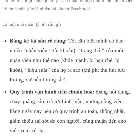
coi mình là một “nhà quản lý” cần quản lý một nhóm lớn “nhân viên
kỹ thuật số” (tức là nhiều tài khoản Facebook).
Là một nhà quản lý, tôi cần gì?
Bảng kê tài sản rõ ràng:
Tôi cần biết mình có bao
nhiêu “nhân viên” (tài khoản), “trạng thái” của mỗi
nhân viên như thế nào (khỏe mạnh, bị hạn chế, bị
khóa), “hiệu suất” của họ ra sao (chi phí thu hút lưu
lượng, dữ liệu tương tác).
Quy trình vận hành tiêu chuẩn hóa:
Đăng nội dung,
chạy quảng cáo, trả lời bình luận, những công việc
hàng ngày này nên có quy trình an toàn, thống nhất,
giảm thiểu sai sót do con người, cũng thuận tiện cho
việc xem xét lại.