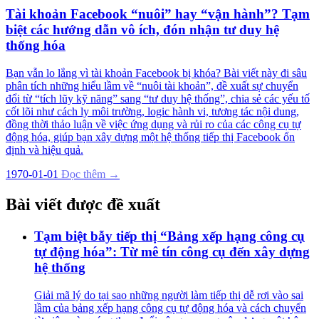
Tài khoản Facebook “nuôi” hay “vận hành”? Tạm
biệt các hướng dẫn vô ích, đón nhận tư duy hệ
thống hóa
Bạn vẫn lo lắng vì tài khoản Facebook bị khóa? Bài viết này đi sâu
phân tích những hiểu lầm về “nuôi tài khoản”, đề xuất sự chuyển
đổi từ “tích lũy kỹ năng” sang “tư duy hệ thống”, chia sẻ các yếu tố
cốt lõi như cách ly môi trường, logic hành vi, tương tác nội dung,
đồng thời thảo luận về việc ứng dụng và rủi ro của các công cụ tự
động hóa, giúp bạn xây dựng một hệ thống tiếp thị Facebook ổn
định và hiệu quả.
1970-01-01
Đọc thêm →
Bài viết được đề xuất
Tạm biệt bẫy tiếp thị “Bảng xếp hạng công cụ
tự động hóa”: Từ mê tín công cụ đến xây dựng
hệ thống
Giải mã lý do tại sao những người làm tiếp thị dễ rơi vào sai
lầm của bảng xếp hạng công cụ tự động hóa và cách chuyển