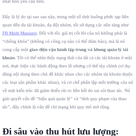
nhất bốn yêu cầu trên.
Đây là lý do tại sao sau này, trong một số tình huống phức tạp liên
quan đến đa tài khoản, đa đội nhóm, tôi sử dụng các nền tảng như
FB Multi Manager
. Đối với tôi, giá trị cốt lõi của nó không phải là
“chống khóa” (không có công cụ nào có thể đảm bảo), mà là nó
cung cấp một
giao diện vận hành tập trung và khung quản lý tài
khoản
. Tôi có thể nhìn thấy trạng thái của tất cả các tài khoản ở một
nơi, thực hiện các hành động theo lô nhưng có thể tùy chỉnh (ví dụ:
đăng nội dung theo chủ đề khác nhau cho các nhóm tài khoản thuộc
các loại sản phẩm khác nhau), và cơ chế phân lập môi trường của nó
về mặt kiến trúc đã giảm thiểu rủi ro liên kết do sai sót thao tác. Nó
giải quyết vấn đề “hiệu quả quản lý” và “tính quy phạm của thao
tác”, đây chính là vấn đề chí mạng khi quy mô mở rộng.
Đi sâu vào thu hút lưu lượng: