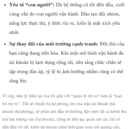
Yếu tố “con người”:
Dù hệ thống có tốt đến đâu, cuối
cùng vẫn do con người vận hành. Đào tạo đội nhóm,
năng lực thực thi, ý thức rủi ro, luôn là mắt xích yếu
nhất.
Sự thay đổi của môi trường cạnh tranh:
Đối thủ của
bạn cũng đang tiến hóa. Khi một mô hình vận hành đa
tài khoản bị lạm dụng rộng rãi, nền tảng chắc chắn sẽ
tập trung đàn áp, tỷ lệ bị ảnh hưởng nhầm cũng có thể
tăng lên.
Vì vậy, tâm lý hiện tại của tôi gần với “quản lý rủi ro” hơn là “loại
bỏ rủi ro”. Tôi sẽ chuẩn bị dự phòng cho ma trận tài khoản (tài
khoản dự phòng), sẽ phân tán đầu tư (không đặt cược tất cả kênh thu
hút lưu lượng vào Facebook), cũng sẽ liên tục quan sát các chỉ số
dẫn đầu về sức khỏe tài khoản (như thời gian xem xét quảng cáo,