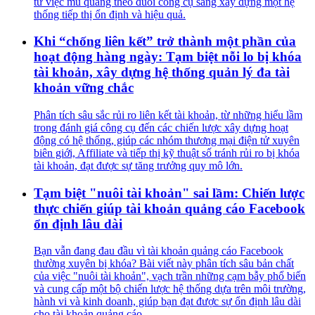
từ việc mù quáng theo đuổi công cụ sang xây dựng một hệ
thống tiếp thị ổn định và hiệu quả.
Khi “chống liên kết” trở thành một phần của
hoạt động hàng ngày: Tạm biệt nỗi lo bị khóa
tài khoản, xây dựng hệ thống quản lý đa tài
khoản vững chắc
Phân tích sâu sắc rủi ro liên kết tài khoản, từ những hiểu lầm
trong đánh giá công cụ đến các chiến lược xây dựng hoạt
động có hệ thống, giúp các nhóm thương mại điện tử xuyên
biên giới, Affiliate và tiếp thị kỹ thuật số tránh rủi ro bị khóa
tài khoản, đạt được sự tăng trưởng quy mô lớn.
Tạm biệt "nuôi tài khoản" sai lầm: Chiến lược
thực chiến giúp tài khoản quảng cáo Facebook
ổn định lâu dài
Bạn vẫn đang đau đầu vì tài khoản quảng cáo Facebook
thường xuyên bị khóa? Bài viết này phân tích sâu bản chất
của việc "nuôi tài khoản", vạch trần những cạm bẫy phổ biến
và cung cấp một bộ chiến lược hệ thống dựa trên môi trường,
hành vi và kinh doanh, giúp bạn đạt được sự ổn định lâu dài
cho tài khoản quảng cáo.