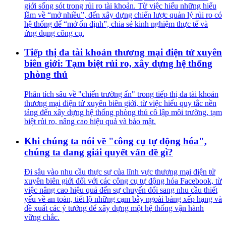
giới sống sót trong rủi ro tài khoản. Từ việc hiểu những hiểu
lầm về “mở nhiều”, đến xây dựng chiến lược quản lý rủi ro có
hệ thống để “mở ổn định”, chia sẻ kinh nghiệm thực tế và
ứng dụng công cụ.
Tiếp thị đa tài khoản thương mại điện tử xuyên
biên giới: Tạm biệt rủi ro, xây dựng hệ thống
phòng thủ
Phân tích sâu về "chiến trường ẩn" trong tiếp thị đa tài khoản
thương mại điện tử xuyên biên giới, từ việc hiểu quy tắc nền
tảng đến xây dựng hệ thống phòng thủ cô lập môi trường, tạm
biệt rủi ro, nâng cao hiệu quả và bảo mật.
Khi chúng ta nói về "công cụ tự động hóa",
chúng ta đang giải quyết vấn đề gì?
Đi sâu vào nhu cầu thực sự của lĩnh vực thương mại điện tử
xuyên biên giới đối với các công cụ tự động hóa Facebook, từ
việc nâng cao hiệu quả đến sự chuyển đổi sang nhu cầu thiết
yếu về an toàn, tiết lộ những cạm bẫy ngoài bảng xếp hạng và
đề xuất các ý tưởng để xây dựng một hệ thống vận hành
vững chắc.