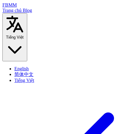
FBMM
Trang chủ
Blog
Tiếng Việt
English
简体中文
Tiếng Việt