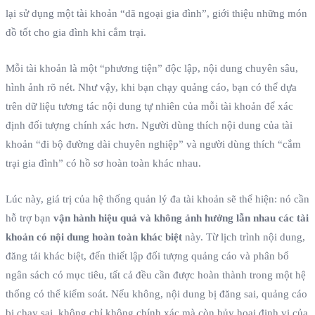
lại sử dụng một tài khoản “dã ngoại gia đình”, giới thiệu những món
đồ tốt cho gia đình khi cắm trại.
Mỗi tài khoản là một “phương tiện” độc lập, nội dung chuyên sâu,
hình ảnh rõ nét. Như vậy, khi bạn chạy quảng cáo, bạn có thể dựa
trên dữ liệu tương tác nội dung tự nhiên của mỗi tài khoản để xác
định đối tượng chính xác hơn. Người dùng thích nội dung của tài
khoản “đi bộ đường dài chuyên nghiệp” và người dùng thích “cắm
trại gia đình” có hồ sơ hoàn toàn khác nhau.
Lúc này, giá trị của hệ thống quản lý đa tài khoản sẽ thể hiện: nó cần
hỗ trợ bạn
vận hành hiệu quả và không ảnh hưởng lẫn nhau các tài
khoản có nội dung hoàn toàn khác biệt
này. Từ lịch trình nội dung,
đăng tải khác biệt, đến thiết lập đối tượng quảng cáo và phân bổ
ngân sách có mục tiêu, tất cả đều cần được hoàn thành trong một hệ
thống có thể kiểm soát. Nếu không, nội dung bị đăng sai, quảng cáo
bị chạy sai, không chỉ không chính xác mà còn hủy hoại định vị của