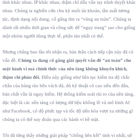
tính khác nhau, IP khác nhau, thậm chí dấu vân tay trình duyệt khác
nhau. Chúng ta nghiên cứu chu kỳ nuôi tài khoản, tần suất tương
tác, định dạng nội dung, cố gắng tìm ra “vùng an toàn”. Chúng ta
dành rất nhiều thời gian và công sức để “ngụy trang” sao cho giống
một nhóm người dùng thực tế, phân tán nhất có thể.
Nhưng chẳng bao lâu tôi nhận ra, bản thân cách tiếp cận này đã có
vấn đề.
Chúng ta đang cố gắng giải quyết vấn đề “an toàn” cho
một hành vi mà chính thức của nền tảng không khuyến khích,
thậm chí phản đối.
Điều này giống như liên tục kiểm tra độ chắc
chắn của hàng rào bên vách đá, dù kỹ thuật có cao siêu đến đâu,
bản chất vẫn là nguy hiểm. Hệ thống kiểm soát rủi ro của nền tảng,
đặc biệt là các nền tảng có lượng dữ liệu khổng lồ và mô hình AI
như Facebook, có độ phức tạp và tốc độ tiến hóa vượt xa những gì
chúng ta có thể suy đoán qua các hành vi bề mặt.
Tôi đã từng thấy những giải pháp “chống liên kết” tinh vi nhất, sử