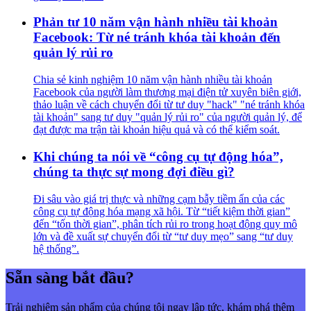
Phản tư 10 năm vận hành nhiều tài khoản
Facebook: Từ né tránh khóa tài khoản đến
quản lý rủi ro
Chia sẻ kinh nghiệm 10 năm vận hành nhiều tài khoản
Facebook của người làm thương mại điện tử xuyên biên giới,
thảo luận về cách chuyển đổi từ tư duy "hack" "né tránh khóa
tài khoản" sang tư duy "quản lý rủi ro" của người quản lý, để
đạt được ma trận tài khoản hiệu quả và có thể kiểm soát.
Khi chúng ta nói về “công cụ tự động hóa”,
chúng ta thực sự mong đợi điều gì?
Đi sâu vào giá trị thực và những cạm bẫy tiềm ẩn của các
công cụ tự động hóa mạng xã hội. Từ “tiết kiệm thời gian”
đến “tốn thời gian”, phân tích rủi ro trong hoạt động quy mô
lớn và đề xuất sự chuyển đổi từ “tư duy mẹo” sang “tư duy
hệ thống”.
Sẵn sàng bắt đầu?
Trải nghiệm sản phẩm của chúng tôi ngay lập tức, khám phá thêm