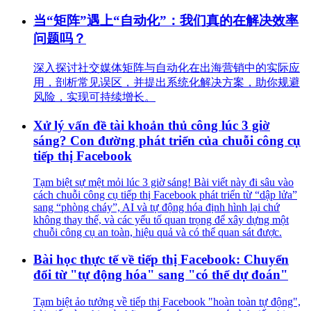
当“矩阵”遇上“自动化”：我们真的在解决效率
问题吗？
深入探讨社交媒体矩阵与自动化在出海营销中的实际应
用，剖析常见误区，并提出系统化解决方案，助你规避
风险，实现可持续增长。
Xử lý vấn đề tài khoản thủ công lúc 3 giờ
sáng? Con đường phát triển của chuỗi công cụ
tiếp thị Facebook
Tạm biệt sự mệt mỏi lúc 3 giờ sáng! Bài viết này đi sâu vào
cách chuỗi công cụ tiếp thị Facebook phát triển từ “dập lửa”
sang “phòng cháy”, AI và tự động hóa định hình lại chứ
không thay thế, và các yếu tố quan trọng để xây dựng một
chuỗi công cụ an toàn, hiệu quả và có thể quan sát được.
Bài học thực tế về tiếp thị Facebook: Chuyển
đổi từ "tự động hóa" sang "có thể dự đoán"
Tạm biệt ảo tưởng về tiếp thị Facebook "hoàn toàn tự động",