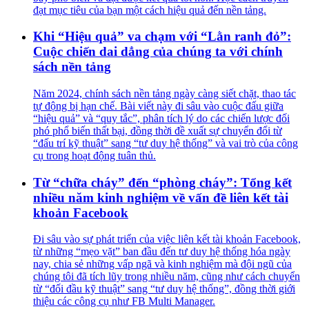
đạt mục tiêu của bạn một cách hiệu quả đến nền tảng.
Khi “Hiệu quả” va chạm với “Lằn ranh đỏ”:
Cuộc chiến dai dẳng của chúng ta với chính
sách nền tảng
Năm 2024, chính sách nền tảng ngày càng siết chặt, thao tác
tự động bị hạn chế. Bài viết này đi sâu vào cuộc đấu giữa
“hiệu quả” và “quy tắc”, phân tích lý do các chiến lược đối
phó phổ biến thất bại, đồng thời đề xuất sự chuyển đổi từ
“đấu trí kỹ thuật” sang “tư duy hệ thống” và vai trò của công
cụ trong hoạt động tuân thủ.
Từ “chữa cháy” đến “phòng cháy”: Tổng kết
nhiều năm kinh nghiệm về vấn đề liên kết tài
khoản Facebook
Đi sâu vào sự phát triển của việc liên kết tài khoản Facebook,
từ những “mẹo vặt” ban đầu đến tư duy hệ thống hóa ngày
nay, chia sẻ những vấp ngã và kinh nghiệm mà đội ngũ của
chúng tôi đã tích lũy trong nhiều năm, cũng như cách chuyển
từ “đối đầu kỹ thuật” sang “tư duy hệ thống”, đồng thời giới
thiệu các công cụ như FB Multi Manager.