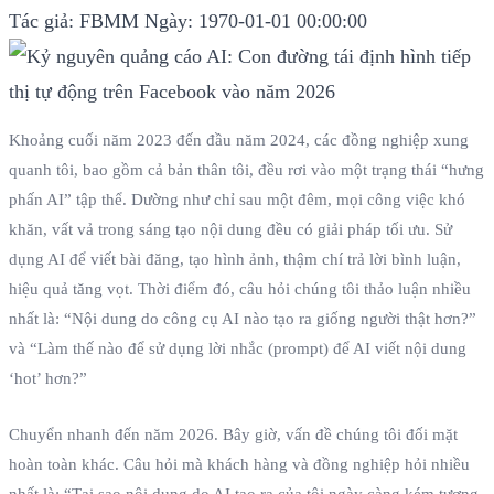
Tác giả: FBMM
Ngày: 1970-01-01 00:00:00
Khoảng cuối năm 2023 đến đầu năm 2024, các đồng nghiệp xung
quanh tôi, bao gồm cả bản thân tôi, đều rơi vào một trạng thái “hưng
phấn AI” tập thể. Dường như chỉ sau một đêm, mọi công việc khó
khăn, vất vả trong sáng tạo nội dung đều có giải pháp tối ưu. Sử
dụng AI để viết bài đăng, tạo hình ảnh, thậm chí trả lời bình luận,
hiệu quả tăng vọt. Thời điểm đó, câu hỏi chúng tôi thảo luận nhiều
nhất là: “Nội dung do công cụ AI nào tạo ra giống người thật hơn?”
và “Làm thế nào để sử dụng lời nhắc (prompt) để AI viết nội dung
‘hot’ hơn?”
Chuyển nhanh đến năm 2026. Bây giờ, vấn đề chúng tôi đối mặt
hoàn toàn khác. Câu hỏi mà khách hàng và đồng nghiệp hỏi nhiều
nhất là: “Tại sao nội dung do AI tạo ra của tôi ngày càng kém tương