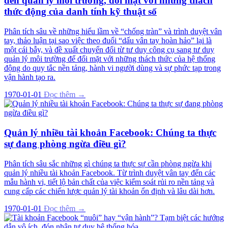
đến quản lý môi trường, đối mặt với những thách
thức động của danh tính kỹ thuật số
Phân tích sâu về những hiểu lầm về “chống tràn” và trình duyệt vân
tay, thảo luận tại sao việc theo đuổi “dấu vân tay hoàn hảo” lại là
một cái bẫy, và đề xuất chuyển đổi từ tư duy công cụ sang tư duy
quản lý môi trường để đối mặt với những thách thức của hệ thống
động do quy tắc nền tảng, hành vi người dùng và sự phức tạp trong
vận hành tạo ra.
1970-01-01
Đọc thêm →
Quản lý nhiều tài khoản Facebook: Chúng ta thực
sự đang phòng ngừa điều gì?
Phân tích sâu sắc những gì chúng ta thực sự cần phòng ngừa khi
quản lý nhiều tài khoản Facebook. Từ trình duyệt vân tay đến các
mẫu hành vi, tiết lộ bản chất của việc kiểm soát rủi ro nền tảng và
cung cấp các chiến lược quản lý tài khoản ổn định và lâu dài hơn.
1970-01-01
Đọc thêm →