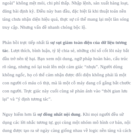
ngoài” không mệt mỏi, chi phí thấp. Nhập lệnh, sản xuất hàng loạt,
đăng bài định kỳ. Điều này ban đầu, đặc biệt là khi thuật toán nền
tảng chưa nhận diện hiệu quả, thực sự có thể mang lại một làn sóng
truy cập. Nhưng vấn đề nhanh chóng bộc lộ.
Phản hồi trực tiếp nhất là
sự sụt giảm toàn diện của dữ liệu tương
tác
. Lượt thích, bình luận, tỷ lệ chia sẻ, những chỉ số cốt lõi này bắt
đầu trở nên tệ hại. Bạn xem nội dung, ngữ pháp hoàn hảo, cấu trúc
rõ ràng, nhưng nó lại toát lên một cảm giác “nhựa”. Người dùng
không ngốc, họ có thể cảm nhận được đối diện không phải là một
con người có máu có thịt, mà là một cỗ máy đang cố gắng bắt chước
con người. Trực giác này cuối cùng sẽ phản ánh vào “thời gian lưu
lại” và “ý định tương tác”.
Nguy hiểm hơn là
sự đồng nhất nội dung
. Khi mọi người đều sử
dụng các lời nhắc tương tự, gọi cùng một nhóm mô hình cơ bản, nội
dung được tạo ra sẽ ngày càng giống nhau về logic nền tảng và cách