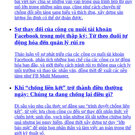
bài viết này chia sẻ những vấp váp trong quá trình tiếp thị quy
mô lớn trong những năm qua, cũng như cách chuyển từ
chống đối nền tảng sang hiểu và thích ứng, xây dựng sản
lượng ổn định có thể dự đoán được.
Sự thay đổi của công cụ nuôi tài khoản
Facebook trong một thập kỷ: Từ theo đuổi tự
động hóa đến quản lý rủi ro
Thảo luận về sự phát triển của các công cụ nuôi tài khoản
Facebook, phân tích những hạn chế của các công cụ tự động
hóa ban đầu, và giới thiệu cách tránh rủi ro thông qua cách ly
môi trường và thao tác nhân văn, đồng thời đề xuất các nền
tảng như FB Multi Manager.
Khi “chống liên kết” trở thành điều thường
ngày: Chúng ta đang chống lại điều gì?
Đi sâu vào nhu cầu thực sự đằng sau “trình duyệt chống liên
kết”, từ việc lựa chọn công cụ đến sự thay đổi nhận thức về
chiến lược sinh tồn, vạch trần những lối tắt tưởng chừng hiệu
quả nhưng lại nguy hiểm, đồng thời xây dựng tư duy “lớp
bảo mật” để giúp bạn phân thân và làm việc an toàn trong thế
giới kỹ thuật số.