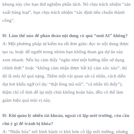
khung này cho bạn thử nghiệm phân tách. Nó chịu trách nhiệm “sản
xuất hàng loạt”, bạn chịu trách nhiệm “xác định tiêu chuẩn thành
công”.
H: Làm thế nào để phán đoán nội dung có quá “mùi AI” không?
A: Một phương pháp tự kiểm tra rất đơn giản: đọc to nội dung được
tạo ra, hoặc để người trong nhóm bạn không tham gia dự án này
xem nhanh. Nếu họ cảm thấy “nghe như một hướng dẫn sử dụng
chính thức” hoặc “không cảm nhận được bất kỳ cảm xúc nào”, thì
đó là mùi AI quá nặng. Thêm một vài quan sát cá nhân, cách diễn
đạt hơi khẩu ngữ (ví dụ: “thật lòng mà nói”, “cá nhân tôi thấy”),
thậm chí cố tình để lại một chút không hoàn hảo, đều có thể làm
giảm hiệu quả mùi vị này.
H: Khi quản lý nhiều tài khoản, ngoài cô lập môi trường, còn cần
chú ý gì để tránh bị khóa?
A: “Nhân hóa” mô hình hành vi khó hơn cô lập môi trường, nhưng