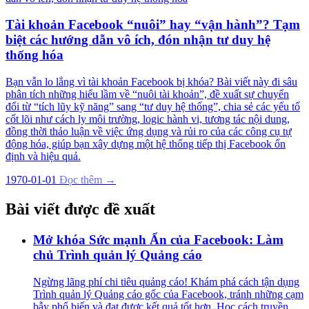
Tài khoản Facebook “nuôi” hay “vận hành”? Tạm
biệt các hướng dẫn vô ích, đón nhận tư duy hệ
thống hóa
Bạn vẫn lo lắng vì tài khoản Facebook bị khóa? Bài viết này đi sâu
phân tích những hiểu lầm về “nuôi tài khoản”, đề xuất sự chuyển
đổi từ “tích lũy kỹ năng” sang “tư duy hệ thống”, chia sẻ các yếu tố
cốt lõi như cách ly môi trường, logic hành vi, tương tác nội dung,
đồng thời thảo luận về việc ứng dụng và rủi ro của các công cụ tự
động hóa, giúp bạn xây dựng một hệ thống tiếp thị Facebook ổn
định và hiệu quả.
1970-01-01
Đọc thêm →
Bài viết được đề xuất
Mở khóa Sức mạnh Ẩn của Facebook: Làm
chủ Trình quản lý Quảng cáo
Ngừng lãng phí chi tiêu quảng cáo! Khám phá cách tận dụng
Trình quản lý Quảng cáo gốc của Facebook, tránh những cạm
bẫy phổ biến và đạt được kết quả tốt hơn. Học cách truyền