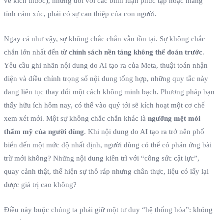
về kích thước), nhưng đối với các bình luận phức tạp hoặc mang
tính cảm xúc, phải có sự can thiệp của con người.
Ngay cả như vậy, sự không chắc chắn vẫn tồn tại. Sự không chắc
chắn lớn nhất đến từ
chính sách nền tảng không thể đoán trước
.
Yêu cầu ghi nhãn nội dung do AI tạo ra của Meta, thuật toán nhận
diện và điều chỉnh trọng số nội dung tổng hợp, những quy tắc này
đang liên tục thay đổi một cách không minh bạch. Phương pháp bạn
thấy hữu ích hôm nay, có thể vào quý tới sẽ kích hoạt một cơ chế
xem xét mới. Một sự không chắc chắn khác là
ngưỡng mệt mỏi
thẩm mỹ của người dùng
. Khi nội dung do AI tạo ra trở nên phổ
biến đến một mức độ nhất định, người dùng có thể có phản ứng bài
trừ mới không? Những nội dung kiên trì với “công sức cật lực”,
quay cảnh thật, thể hiện sự thô ráp nhưng chân thực, liệu có lấy lại
được giá trị cao không?
Điều này buộc chúng ta phải giữ một tư duy “hệ thống hóa”: không