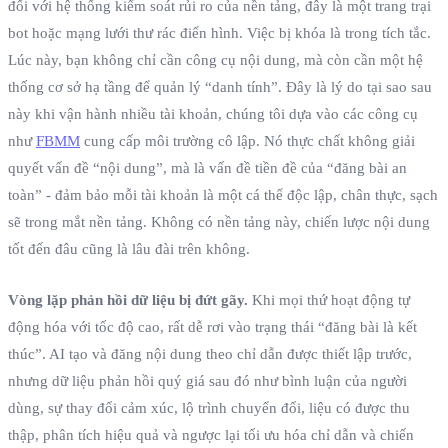
đối với hệ thống kiểm soát rủi ro của nền tảng, đây là một trang trại
bot hoặc mạng lưới thư rác điển hình. Việc bị khóa là trong tích tắc.
Lúc này, bạn không chỉ cần công cụ nội dung, mà còn cần một hệ
thống cơ sở hạ tầng để quản lý “danh tính”. Đây là lý do tại sao sau
này khi vận hành nhiều tài khoản, chúng tôi dựa vào các công cụ
như
FBMM
cung cấp môi trường cô lập. Nó thực chất không giải
quyết vấn đề “nội dung”, mà là vấn đề tiền đề của “đăng bài an
toàn” - đảm bảo mỗi tài khoản là một cá thể độc lập, chân thực, sạch
sẽ trong mắt nền tảng. Không có nền tảng này, chiến lược nội dung
tốt đến đâu cũng là lâu đài trên không.
Vòng lặp phản hồi dữ liệu bị đứt gãy.
Khi mọi thứ hoạt động tự
động hóa với tốc độ cao, rất dễ rơi vào trạng thái “đăng bài là kết
thúc”. AI tạo và đăng nội dung theo chỉ dẫn được thiết lập trước,
nhưng dữ liệu phản hồi quý giá sau đó như bình luận của người
dùng, sự thay đổi cảm xúc, lộ trình chuyển đổi, liệu có được thu
thập, phân tích hiệu quả và ngược lại tối ưu hóa chỉ dẫn và chiến