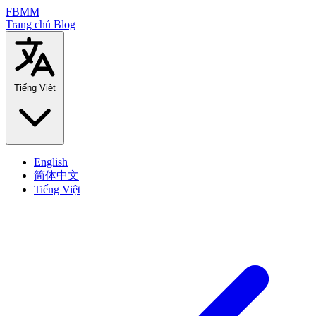
FBMM
Trang chủ
Blog
Tiếng Việt
English
简体中文
Tiếng Việt