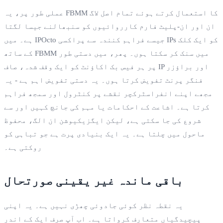
عملی طور پر، یہ FBMM کا استعمال کرتے ہوئے تمام اصل لاگ
ان اور ان-پلیٹ فارم کارروائیوں کو سنبھالنے جیسا لگتا
ہے۔ میں IPOcto جیسے فراہم کنندہ سے پراکسی IPs کو ایک کلک
کے ساتھ FBMM میں سنک کر سکتا ہوں۔ پھر، میں دستی طور
پر ہر فیس بک اکاؤنٹ کو ایک وقف شدہ، صاف IP اور براؤزر
فنگر پرنٹ تفویض کرتا ہوں۔ یہ دستی تفویض اہم ہے - یہ
مجھے اپنے انفراسٹرکچر نقشے پر کنٹرول اور سمجھ فراہم
کرتا ہے۔ اشاعت کے احکامات یا مہم کی جانچ کہیں اور سے
شروع کی جا سکتی ہے، لیکن ایگزیکیوشن ان الگ، محفوظ
ماحول میں چلتا ہے۔ یہ ایک بنیادی پرت ہے جو تباہی کو
روکتی ہے۔
باقی ماندہ غیر یقینی صورتحال
یہ نقطہ نظر کوئی جادوئی چھڑی نہیں ہے۔ یہ اپنی
پیچیدگیاں متعارف کرواتا ہے۔ اب آپ صرف ایک کے اندر