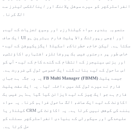
انفراسٹرکچر کو میرے سوشل
پلاننگ
اور
اینالٹکس
لیئرز سے
الگ کرنا۔
منصوبہ بندی، مواد کیلنڈرز، اور وسیع تجزیات کے لیے،
ایک صاف UI اور اچھی رپورٹنگ والا پلیٹ فارم بہترین ہو
سکتا ہے۔ لیکن خام، خطرناک، اسکیلڈ ایگزیکیوشن کے لیے -
خاص طور پر درجنوں فیس بک پروفائلز، اشتہاری اکاؤنٹس،
اور بزنس مینیجرز کے انتظام کے گندے کام کے لیے - آپ کو
اس ماحول کے لیے بنائے گئے ایک خصوصی ٹول کی ضرورت ہے۔
جیسے پلیٹ
FB Multi Manager (FBMM)
یہ وہ جگہ ہے جہاں
فارم نے میرے ٹول کٹ میں داخلہ لیا۔ یہ ایک مفت پلیٹ
فارم ہے جو ایک چیز کے لیے ڈیزائن کیا گیا ہے: ہر فیس بک
اکاؤنٹ کے لیے ایک صاف، الگ ماحول فراہم کرنا۔ یہ مواد
کیلنڈر یا CRM بننے کی کوشش نہیں کرتا ہے۔ یہ اکاؤنٹ کی
علیحدگی اور سیکورٹی کے بنیادی انفراسٹرکچر مسئلے کو
حل کرتا ہے۔