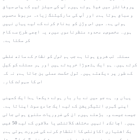
پروفائلز میں فیڈ ہوتے ہیں، آپ کی سیلز ٹیم کے پاس سیاق
و سباق ہوتا ہے، اور آپ کی مارکیٹنگ زیادہ مربوط محسوس
ہوتی ہے۔ میں اس وژن کو بدنام کرنے کے لیے یہاں نہیں
ہوں۔ مخصوص، محدود منظرناموں میں، یہ اچھی طرح سے کام
کر سکتا ہے۔
مسئلہ تب شروع ہوتا ہے جب ہم
ٹول
کو
نظام
کے ساتھ غلطی
کرتے ہیں۔ ہم ایک ہتھوڑا خریدتے ہیں اور ہر مسئلے کو کیل
کے طور پر دیکھتے ہیں۔ ٹول حکمت عملی بن جاتا ہے، نہ کہ
اس کا سہولت کار۔
یہاں وہ ہے جو میں نے بار بار ہوتے دیکھا ہے: ایک کمپنی
اپنی گہری انٹیگریشن کے لیے ایک جامع سوٹ اپناتا ہے۔
جیسے جیسے وہ بڑھتے ہیں، ان کی ضروریات متنوع ہوتی جاتی
ہیں۔ اچانک، انہیں مختلف کلائنٹس یا علاقوں کے لیے 50 فیس
بک اشتہاری اکاؤنٹس کا انتظام کرنے کی ضرورت ہوتی ہے،
نہ کہ صرف چند برانڈ صفحات پر پوسٹ کرنا۔ “مکمل” سوشل