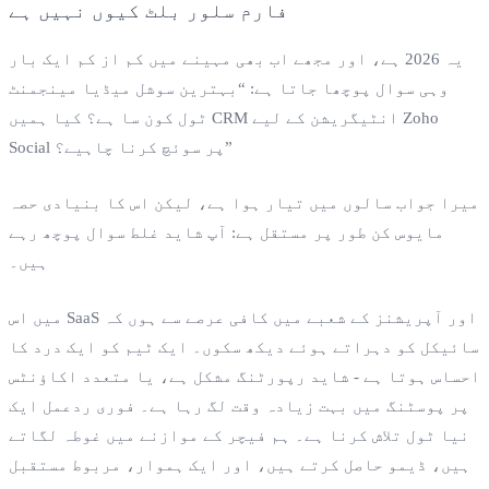
یہ 2026 ہے، اور مجھے اب بھی مہینے میں کم از کم ایک بار
وہی سوال پوچھا جاتا ہے: “بہترین سوشل میڈیا مینجمنٹ
ٹول کون سا ہے؟ کیا ہمیں CRM انٹیگریشن کے لیے Zoho
Social پر سوئچ کرنا چاہیے؟”
میرا جواب سالوں میں تیار ہوا ہے، لیکن اس کا بنیادی حصہ
مایوس کن طور پر مستقل ہے: آپ شاید غلط سوال پوچھ رہے
ہیں۔
میں اس SaaS اور آپریشنز کے شعبے میں کافی عرصے سے ہوں کہ
سائیکل کو دہراتے ہوئے دیکھ سکوں۔ ایک ٹیم کو ایک درد کا
احساس ہوتا ہے - شاید رپورٹنگ مشکل ہے، یا متعدد اکاؤنٹس
پر پوسٹنگ میں بہت زیادہ وقت لگ رہا ہے۔ فوری ردعمل ایک
نیا ٹول تلاش کرنا ہے۔ ہم فیچر کے موازنے میں غوطہ لگاتے
ہیں، ڈیمو حاصل کرتے ہیں، اور ایک ہموار، مربوط مستقبل