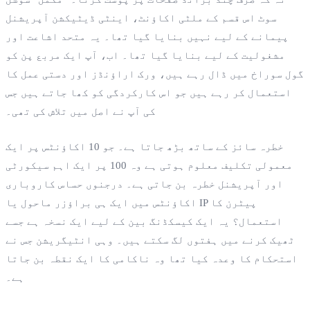
سوٹ اس قسم کے ملٹی اکاؤنٹ، اینٹی ڈیٹیکشن آپریشنل
پیمانے کے لیے نہیں بنایا گیا تھا۔ یہ متحد اشاعت اور
مشغولیت کے لیے بنایا گیا تھا۔ اب، آپ ایک مربع پن کو
گول سوراخ میں ڈال رہے ہیں، ورک اراؤنڈز اور دستی عمل کا
استعمال کر رہے ہیں جو اس کارکردگی کو کھا جاتے ہیں جس
کی آپ نے اصل میں تلاش کی تھی۔
خطرہ سائز کے ساتھ بڑھ جاتا ہے۔ جو 10 اکاؤنٹس پر ایک
معمولی تکلیف معلوم ہوتی ہے وہ 100 پر ایک اہم سیکورٹی
اور آپریشنل خطرہ بن جاتی ہے۔ درجنوں حساس کاروباری
اکاؤنٹس میں ایک ہی براؤزر ماحول یا IP پیٹرن کا
استعمال؟ یہ ایک کیسکڈنگ بین کے لیے ایک نسخہ ہے جسے
ٹھیک کرنے میں ہفتوں لگ سکتے ہیں۔ وہی انٹیگریشن جس نے
استحکام کا وعدہ کیا تھا وہ ناکامی کا ایک نقطہ بن جاتا
ہے۔