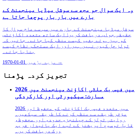
وہ ایک سوال جو مجھ سے سوشل میڈیا مینجمنٹ کے
بارے میں بار بار پوچھا جاتا ہے
سوشل میڈیا مینجمنٹ کے بارے میں سب سے عام سوال کا
حقیقی جواب دریافت کریں: ایک ساتھ متعدد اکاؤنٹس
کو بین ہوئے بغیر کیسے منظم کیا جائے۔ جانیں کہ
ٹولز حل کیوں نہیں ہیں اور ایک مستحکم نظام کیسے
بنایا جائے۔
مزید پڑھیں →
1970-01-01
تجویز کردہ پڑھنا
2026 میں فیس بک ملٹی اکاؤنٹ مینجمنٹ میں
مہارت: سیکیورٹی اور کارکردگی
2026 میں متعدد فیس بک اکاؤنٹس کو محفوظ اور
مؤثر طریقے سے منظم کرنے کا طریقہ سیکھیں۔
روایتی ٹولز کے چیلنجز، حدود، اور محفوظ،
قابل توسیع آپریشنز کے لیے ایک پائیدار فریم
ورک دریافت کریں۔