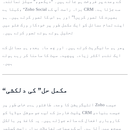
کے وعدے پر فروخت ہو جاتے ہیں۔ “دیکھو،” سیلز نمائندہ
کہتا ہے، “Zoho Social براہ راست آپ کے CRM سے جڑتا ہے۔
بصیرت کا تصور کریں!” اور ہم اس کا تصور کرتے ہیں۔ ہم
اپنے تمام مسائل کو ایک مکمل طور پر خودکار ورک فلو میں
تحلیل ہوتے ہوئے تصور کرتے ہیں۔
پھر ہم مائیگریٹ کرتے ہیں۔ اور چھ ماہ بعد، ہم مسائل کے
ایک نئے، اکثر زیادہ پیچیدہ سیٹ کا سامنا کر رہے ہوتے
ہیں۔
“مکمل حل” کی دلکشی
انٹیگریشن کا وعدہ طاقتور ہے، خاص طور پر Zoho جیسے
پلیٹ فارمز کے لیے جو سوشل میڈیا کو CRM جیسے بنیادی
کاروباری افعال کے ساتھ جوڑتے ہیں۔ یہ کاغذ پر بالکل
سمجھ میں آتا ہے۔ آپ کے سماجی تعاملات براہ راست کسٹمر