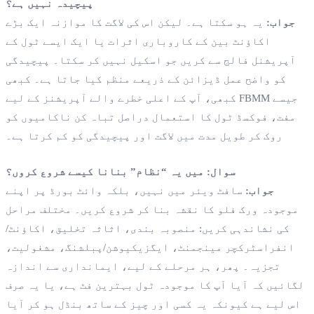
پیچیدہ نہیں ہے؟
جواب:
یہ ہو سکتا ہے۔ لیکن اس کی لاگت کا موازنہ ایک بڑے
اکاؤنٹ بین کے کاروباری اثرات یا ایک ایسے ٹول کے
آپریشنل فالج سے کریں جو اسکیل نہیں کر سکتا۔ پیچیدگی
کو واضح عمل ڈیزائن کے ذریعے منظم کیا جاتا ہے۔ کبھی
کبھی، آپ کے اعلی خطرے والے آپریشنز کے لیے FBMM جیسے
مفت، فوکسڈ ٹول کا استعمال دراصل تباہ کن ناکامیوں کو
روک کر طویل مدت میں لاگت اور پیچیدگی کو کم کرتا ہے۔
سوال: میں یہ “نظام” بنانا کیسے شروع کروں؟
جواب:
سافٹ ویئر میں نہیں، بلکہ وائٹ بورڈ پر اپنے
موجودہ ورک فلو کا نقشہ بنا کر شروع کریں۔ مختلف مراحل
کی نشاندہی کریں: منصوبہ بندی، اثاثہ تخلیق، اکاؤنٹ/
انفراسٹرکچر مینجمنٹ، ایگزیکیوشن/پبلشنگ، مشغولیت،
تجزیہ۔ پھر، ہر مرحلے کے لیے، ایمانداری سے اندازہ
لگائیں کہ آیا آپ کا موجودہ ٹول بہترین فٹ ہے، یا یہ صرف
اس لیے ہے کیونکہ یہ کسی اور چیز کے ساتھ بنڈل ہو کر آیا