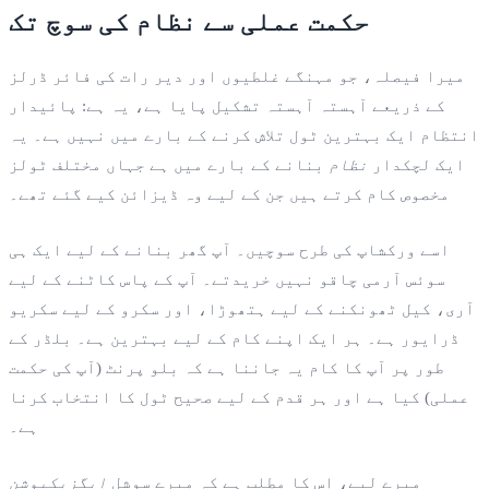
حکمت عملی سے نظام کی سوچ تک
میرا فیصلہ، جو مہنگے غلطیوں اور دیر رات کی فائر ڈرلز
کے ذریعے آہستہ آہستہ تشکیل پایا ہے، یہ ہے: پائیدار
انتظام ایک بہترین ٹول تلاش کرنے کے بارے میں نہیں ہے۔ یہ
ایک لچکدار
نظام
بنانے کے بارے میں ہے جہاں مختلف ٹولز
مخصوص کام کرتے ہیں جن کے لیے وہ ڈیزائن کیے گئے تھے۔
اسے ورکشاپ کی طرح سوچیں۔ آپ گھر بنانے کے لیے ایک ہی
سوئس آرمی چاقو نہیں خریدتے۔ آپ کے پاس کاٹنے کے لیے
آری، کیل ٹھونکنے کے لیے ہتھوڑا، اور سکرو کے لیے سکریو
ڈرایور ہے۔ ہر ایک اپنے کام کے لیے بہترین ہے۔ بلڈر کے
طور پر آپ کا کام یہ جاننا ہے کہ بلو پرنٹ (آپ کی حکمت
عملی) کیا ہے اور ہر قدم کے لیے صحیح ٹول کا انتخاب کرنا
ہے۔
میرے لیے، اس کا مطلب ہے کہ میرے سوشل
ایگزیکیوشن