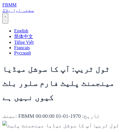
FBMM
صفحہ اول
بلاگ
English
简体中文
Tiếng Việt
Français
Русский
ٹول ٹریپ: آپ کا سوشل میڈیا
مینجمنٹ پلیٹ فارم سلور بلٹ
کیوں نہیں ہے
تاریخ: 1970-01-01 00:00:00
مصنف: FBMM