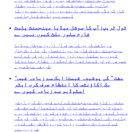
لیے ایک اسٹریٹجک فریم ورک دریافت کریں۔
جانیں کہ مضبوط سیکیورٹی اور آپریشنل
کارکردگی کے ساتھ پابندیوں اور پابندیوں کو
کیسے نیویگیٹ کیا جائے۔
ٹول ٹریپ: آپ کا سوشل میڈیا مینجمنٹ پلیٹ
فارم سلور بلٹ کیوں نہیں ہے
دریافت کریں کہ صرف آل ان ون سوشل میڈیا
مینجمنٹ پلیٹ فارمز پر انحصار کرنا ایک جال
کیوں ہو سکتا ہے، اور پائیدار ترقی کے لیے
خصوصی ٹولز کے ساتھ ایک لچکدار نظام بنانے کا
طریقہ سیکھیں۔
"مفت" کی پوشیدہ قیمت: ایک سے زیادہ فیس
بک اکاؤنٹس کا انتظام صرف کری ایٹر
اسٹوڈیو سے زیادہ کیوں ہے
ملٹی اکاؤنٹ مینجمنٹ کے لیے فیس بک کری ایٹر
اسٹوڈیو جیسے مفت ٹولز کے استعمال کے حقیقی
دنیا کے درد کے نکات اور حدود کو دریافت کریں۔
جانیں کہ اسکیلبلٹی، سیکیورٹی اور کارکردگی
کے لیے ایک پیشہ ور، پرتوں والا طریقہ کیوں
ضروری ہے۔