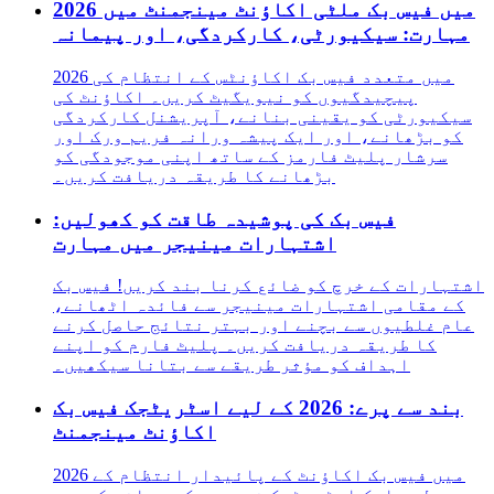
2026 میں فیس بک ملٹی اکاؤنٹ مینجمنٹ میں
مہارت: سیکیورٹی، کارکردگی، اور پیمانہ
2026 میں متعدد فیس بک اکاؤنٹس کے انتظام کی
پیچیدگیوں کو نیویگیٹ کریں۔ اکاؤنٹ کی
سیکیورٹی کو یقینی بنانے، آپریشنل کارکردگی
کو بڑھانے، اور ایک پیشہ ورانہ فریم ورک اور
سرشار پلیٹ فارمز کے ساتھ اپنی موجودگی کو
بڑھانے کا طریقہ دریافت کریں۔
فیس بک کی پوشیدہ طاقت کو کھولیں:
اشتہارات مینیجر میں مہارت
اشتہارات کے خرچ کو ضائع کرنا بند کریں! فیس بک
کے مقامی اشتہارات مینیجر سے فائدہ اٹھانے،
عام غلطیوں سے بچنے اور بہتر نتائج حاصل کرنے
کا طریقہ دریافت کریں۔ پلیٹ فارم کو اپنے
اہداف کو مؤثر طریقے سے بتانا سیکھیں۔
بند سے پرے: 2026 کے لیے اسٹریٹجک فیس بک
اکاؤنٹ مینجمنٹ
2026 میں فیس بک اکاؤنٹ کے پائیدار انتظام کے