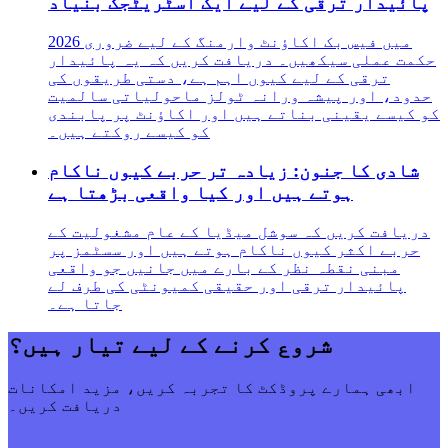
پائیدار ترقی کے لیے ایک اسٹریٹجک بنیاد
2026 میں فیس بک اکاؤنٹ وارمنگ کے لیے ضروری
حکمت عملی سیکھیں۔ دریافت کریں کہ یہ پائیدار
ترقی کے لیے کیوں اہم ہے، دستی طریقوں کی
حدود، اور پیشہ ورانہ ٹولز ماحولیاتی سالمیت
کو کیسے یقینی بناتے ہیں اور اکاؤنٹ پر پابندی
کو کیسے روکتے ہیں۔
شادی کا جنون: زیادہ تر حربے کیوں ناکام
ہوتے ہیں اور کیا واقعی بڑھتا ہے
دریافت کریں کہ سوشل میڈیا کے عام مشغولیت کے
حربے اکثر کیوں ناکام ہوتے ہیں اور سسٹمز پر
مبنی نقطہ نظر کے بارے میں جانیں جو واقعی
پائیدار ترقی اور حقیقی کمیونٹی کی طرف لے
جاتا ہے۔
شروع کرنے کے لیے تیار ہیں؟
ابھی ہمارے پروڈکٹ کا تجربہ کریں، مزید امکانات
دریافت کریں۔
ابھی شروع کریں