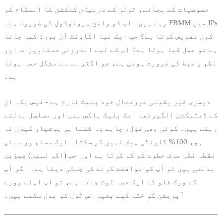
خصوصیات کے بجائے، ٹولز کے
درمیان کنکشن
کا انتظام کر
رہے ہیں۔ آپ کو واضح پروٹوکول کی ضرورت ہے۔ FBMM میں IPs
کون تفویض کرتا ہے؟ جب ایک نیا اکاؤنٹ آن بورڈ کیا جاتا
ہے تو عمل کیا ہوتا ہے؟ اس کے لیے اندرونی دستاویزات اور
نظم و ضبط کی ضرورت ہوتی ہے، جو اکثر سب سے مشکل حصہ ہوتا
ہے۔
دوسری غیر یقینی صورتحال خود پلیٹ فارم ہے - فیس بک۔ ان
کے ڈیٹیکشن الگورتھم ایک بلیک باکس ہیں اور مسلسل بدلتے
رہتے ہیں۔ کوئی بھی ٹول، چاہے وہ کتنا ہی ہوشیار کیوں نہ
ہو، 100% گارنٹی پیش نہیں کر سکتا۔ ایک سسٹم پر مبنی
نقطہ نظر صرف خطرے کو کم کرتا ہے اور جب (اگر نہیں) چیزیں
بدلتی ہیں تو آپ کو موافقت کرنے کی چستی دیتا ہے۔ اگر آپ
کے ورک فلو کا ایک حصہ ٹوٹ جاتا ہے، تو آپ اپنے پورے
آپریشن کو ختم کیے بغیر اس ٹول کو بدل سکتے ہیں۔