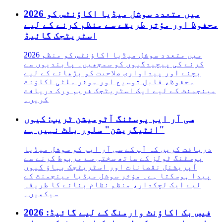
2026 میں متعدد سوشل میڈیا اکاؤنٹس کو
محفوظ اور مؤثر طریقے سے منظم کرنے کے لیے
اسٹریٹجک گائیڈ
2026 میں متعدد سوشل میڈیا اکاؤنٹس کو منظم
کرنے کی پیچیدگیوں کو سمجھیں۔ پابندیوں سے
بچنے اور پیداواری صلاحیت کو بڑھانے کے لیے
محفوظ، قابل توسیع اور موثر ملٹی اکاؤنٹ
مینجمنٹ کے لیے ایک اسٹریٹجک فریم ورک دریافت
کریں۔
سی آر ایم پوسٹنگ آٹومیشن ٹریپ: کیوں
"انٹیگریشن" سلور بلٹ نہیں ہے
دریافت کریں کہ آپ کے سی آر ایم کو سوشل میڈیا
پوسٹنگ ٹولز کے ساتھ سختی سے مربوط کرنے سے
آپریشنل نقصانات اور اسٹریٹجک بہاؤ کیوں
پیدا ہوسکتا ہے۔ مؤثر سوشل میڈیا مینجمنٹ کے
لیے ایک لچکدار، منظم نظام بنانے کا طریقہ
سیکھیں۔
2026 فیس بک اکاؤنٹ وارمنگ کے لیے گائیڈ: