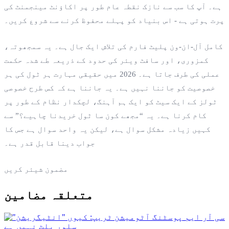
ہے۔ آپ کا سب سے نازک نقطہ عام طور پر اکاؤنٹ مینجمنٹ کی
پرت ہوتی ہے - اس بنیاد کو پہلے محفوظ کرنے سے شروع کریں۔
کامل آل-ان-ون پلیٹ فارم کی تلاش ایک جال ہے۔ یہ سمجھوتہ،
کمزوری، اور سافٹ ویئر کی حدود کے ذریعہ طے شدہ حکمت
عملی کی طرف جاتا ہے۔ 2026 میں حقیقی مہارت ہر ٹول کی ہر
خصوصیت کو جاننا نہیں ہے۔ یہ جاننا ہے کہ کس طرح خصوصی
ٹولز کے ایک سیٹ کو ایک ہم آہنگ، لچکدار نظام کے طور پر
کام کرنا ہے۔ یہ “مجھے کون سا ٹول خریدنا چاہیے؟” سے
کہیں زیادہ مشکل سوال ہے، لیکن یہ واحد سوال ہے جس کا
جواب دینا قابل قدر ہے۔
مضمون شیئر کریں
متعلقہ مضامین