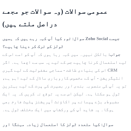
عمومی سوالات (وہ سوالات جو مجھے
دراصل ملتے ہیں)
سوال: تو، کیا آپ کہہ رہے ہیں کہ ہمیں Zoho Social جیسے
ٹولز کو ترک کر دینا چاہیے؟
جواب:
بالکل نہیں۔ میں کہہ رہا ہوں کہ آپ کو اسے اس کے
لیے استعمال کرنا چاہیے جس کے لیے یہ سب سے اچھا ہے۔ اگر
اس کی بنیادی طاقت - سماجی مشغولیت کے لیے گہری CRM
انٹیگریشن - آپ کے مخصوص کاروباری ماڈل کے لیے اہم ہے،
تو یہ آپ کی
منصوبہ بندی اور بصیرت
کی پرت کے لیے بہترین
ٹول ہو سکتا ہے۔ لیکن اس سے یہ توقع نہ کریں کہ یہ ایک
مضبوط، بڑے پیمانے پر اکاؤنٹ آپریشنز پلیٹ فارم بھی
ہوگا۔ یہ شاید آپ کی ورکشاپ میں ایک مختلف ٹول ہے۔
سوال: کیا متعدد ٹولز کا استعمال زیادہ مہنگا اور