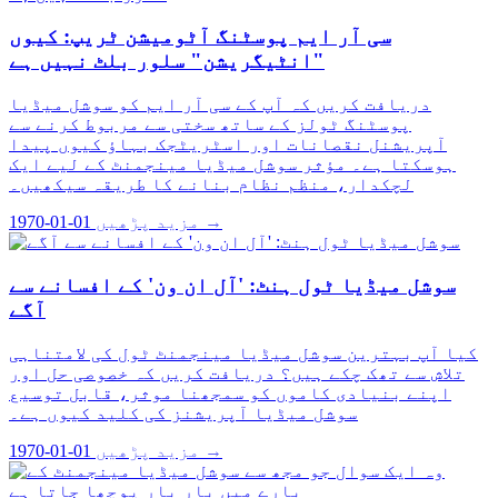
سی آر ایم پوسٹنگ آٹومیشن ٹریپ: کیوں
"انٹیگریشن" سلور بلٹ نہیں ہے
دریافت کریں کہ آپ کے سی آر ایم کو سوشل میڈیا
پوسٹنگ ٹولز کے ساتھ سختی سے مربوط کرنے سے
آپریشنل نقصانات اور اسٹریٹجک بہاؤ کیوں پیدا
ہوسکتا ہے۔ مؤثر سوشل میڈیا مینجمنٹ کے لیے ایک
لچکدار، منظم نظام بنانے کا طریقہ سیکھیں۔
مزید پڑھیں →
1970-01-01
سوشل میڈیا ٹول ہنٹ: 'آل ان ون' کے افسانے سے
آگے
کیا آپ بہترین سوشل میڈیا مینجمنٹ ٹول کی لامتناہی
تلاش سے تھک چکے ہیں؟ دریافت کریں کہ خصوصی حل اور
اپنے بنیادی کاموں کو سمجھنا موثر، قابل توسیع
سوشل میڈیا آپریشنز کی کلید کیوں ہے۔
مزید پڑھیں →
1970-01-01