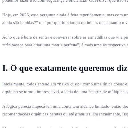
podemos fazer isso com segurança e eficiência? Ouvi dizer que isso se
Hoje, em 2026, essa pergunta ainda é feita repetidamente, mas com 
ainda são banidas?” ou “por que funcionou no início, mas quando o
Acho que é hora de sentar e conversar sobre as armadilhas que vi e p
“três passos para criar uma matriz perfeita”, é mais uma retrospectiva 
I. O que exatamente queremos diz
Inicialmente, todos entendiam “baixo custo” como uma única coisa:
o
orgânico se tornou imprevisível, a ideia de uma “matriz de múltiplas c
A lógica parecia impecável: uma conta tem alcance limitado, então dez
recomendações orgânicas baratas ou até gratuitas. Essencialmente, iss