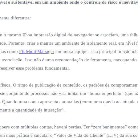
vel e sustentável em um ambiente onde o controle de risco é inevitáv
ente diferentes:
 o mesmo IP ou impressão digital do navegador se associam, uma falha,
de. Portanto, criar e manter um ambiente de isolamento real, em nível 
entas como
FB Multi Manager
em nossa equipe - sua principal função nã
de associação. Isso não é uma recomendação de ferramenta, mas quando
 resolver esse problema fundamental.
afísica. O ritmo de publicação de conteúdo, os padrões de comportamen
 Este conjunto de processos não visa imitar um “humano perfeito” (que n
rma. Quando uma conta apresenta anomalias (como uma queda acentuada na
mente a quantidade de interação”.
pere com múltiplas contas, haverá perdas. Ter “zero banimentos” como 
m mais prática é calcular o “Valor de Vida do Cliente” (LTV) da sua co