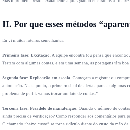
Mas o problema reside exatamente aqui. Quando encaramos a “matr
II. Por que esses métodos “apare
Eu vi muitos roteiros semelhantes.
Primeira fase: Excitação.
A equipe encontra (ou pensa que encontrou)
Testam com algumas contas, e em uma semana, as postagens têm boa i
Segunda fase: Replicação em escala.
Começam a registrar ou comprar
automação. Neste ponto, o primeiro sinal de alerta aparece: algumas c
problema de perfil, vamos trocar um lote de contas.”
Terceira fase: Pesadelo de manutenção.
Quando o número de contas a
ainda precisa de verificação? Como responder aos comentários para 
O chamado “baixo custo” se torna ridículo diante do custo da mão de 