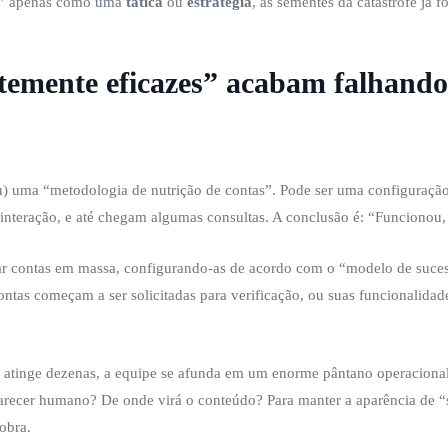
iz” apenas como uma
tática
ou
estratégia
, as sementes da catástrofe já 
ntemente eficazes” acabam falhand
 uma “metodologia de nutrição de contas”. Pode ser uma configuração e
nteração, e até chegam algumas consultas. A conclusão é: “Funcionou,
 contas em massa, configurando-as de acordo com o “modelo de sucesso
ontas começam a ser solicitadas para verificação, ou suas funcionalidad
tinge dezenas, a equipe se afunda em um enorme pântano operacional. O
parecer humano? De onde virá o conteúdo? Para manter a aparência de 
obra.