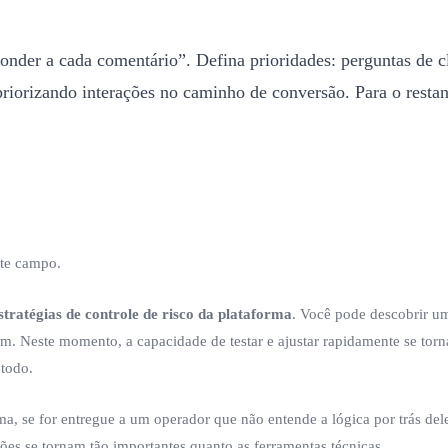
nder a cada comentário”. Defina prioridades: perguntas de cl
, priorizando interações no caminho de conversão. Para o rest
ste campo.
stratégias de controle de risco da plataforma
. Você pode descobrir um
m. Neste momento, a capacidade de testar e ajustar rapidamente se torna 
 todo.
ema, se for entregue a um operador que não entende a lógica por trás de
s se tornam tão importantes quanto as ferramentas técnicas.