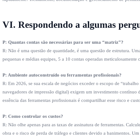
VI. Respondendo a algumas pergun
P: Quantas contas são necessárias para ser uma “matriz”?
R: Não é uma questão de quantidade, é uma questão de estrutura. Uma e
pequenas e médias equipes, 5 a 10 contas operadas meticulosamente c
P: Ambiente autoconstruído ou ferramentas profissionais?
R: Em 2026, se sua escala de negócios exceder o escopo de “trabalho 
navegadores de impressão digital) exigem um investimento contínuo d
essência das ferramentas profissionais é compartilhar esse risco e cu
P: Como controlar os custos?
R: Não olhe apenas para as taxas de assinatura de ferramentas. Calcul
obra e o risco de perda de tráfego e clientes devido a banimentos. U