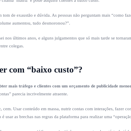
 chama ‘matriz’ e pode adquirir clientes a baixo custo.”
um tom de exaustão e dúvida. As pessoas não perguntam mais “como faz
 volume aumentou, tudo desmoronou?”.
isei nos últimos anos, e alguns julgamentos que só mais tarde se torna
entre colegas.
er com “baixo custo”?
bter mais tráfego e clientes com um orçamento de publicidade meno
ontas” parecia incrivelmente atraente.
, cem. Usar conteúdo em massa, nutrir contas com interações, fazer com
o é usar as brechas nas regras da plataforma para realizar uma “operaç