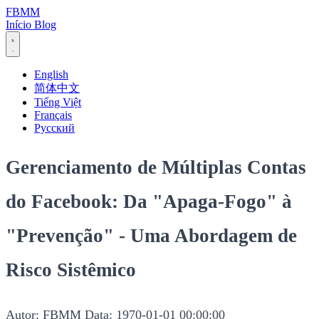
FBMM
Início
Blog
English
简体中文
Tiếng Việt
Français
Русский
Gerenciamento de Múltiplas Contas
do Facebook: Da "Apaga-Fogo" à
"Prevenção" - Uma Abordagem de
Risco Sistêmico
Autor: FBMM
Data: 1970-01-01 00:00:00