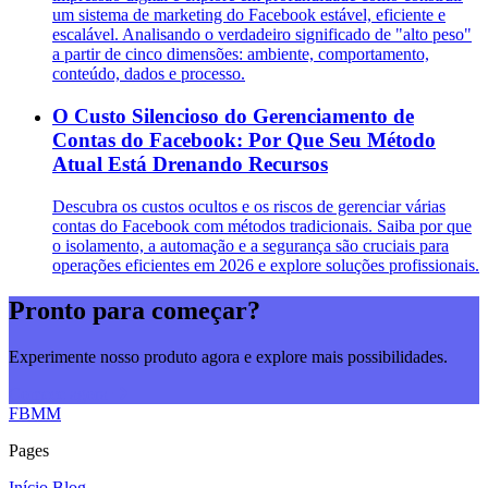
um sistema de marketing do Facebook estável, eficiente e
escalável. Analisando o verdadeiro significado de "alto peso"
a partir de cinco dimensões: ambiente, comportamento,
conteúdo, dados e processo.
O Custo Silencioso do Gerenciamento de
Contas do Facebook: Por Que Seu Método
Atual Está Drenando Recursos
Descubra os custos ocultos e os riscos de gerenciar várias
contas do Facebook com métodos tradicionais. Saiba por que
o isolamento, a automação e a segurança são cruciais para
operações eficientes em 2026 e explore soluções profissionais.
Pronto para começar?
Experimente nosso produto agora e explore mais possibilidades.
Comece agora
FBMM
Pages
Início
Blog