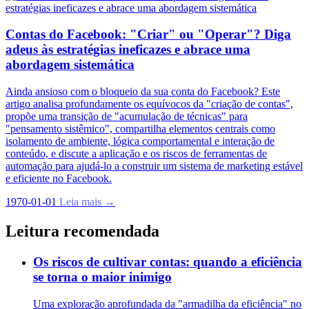
Contas do Facebook: "Criar" ou "Operar"? Diga
adeus às estratégias ineficazes e abrace uma
abordagem sistemática
Ainda ansioso com o bloqueio da sua conta do Facebook? Este
artigo analisa profundamente os equívocos da "criação de contas",
propõe uma transição de "acumulação de técnicas" para
"pensamento sistêmico", compartilha elementos centrais como
isolamento de ambiente, lógica comportamental e interação de
conteúdo, e discute a aplicação e os riscos de ferramentas de
automação para ajudá-lo a construir um sistema de marketing estável
e eficiente no Facebook.
1970-01-01
Leia mais →
Leitura recomendada
Os riscos de cultivar contas: quando a eficiência
se torna o maior inimigo
Uma exploração aprofundada da "armadilha da eficiência" no