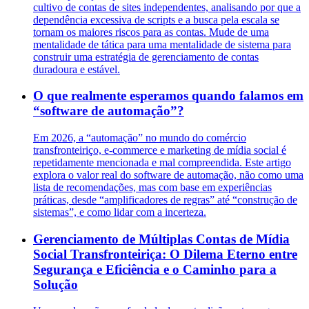
cultivo de contas de sites independentes, analisando por que a
dependência excessiva de scripts e a busca pela escala se
tornam os maiores riscos para as contas. Mude de uma
mentalidade de tática para uma mentalidade de sistema para
construir uma estratégia de gerenciamento de contas
duradoura e estável.
O que realmente esperamos quando falamos em
“software de automação”?
Em 2026, a “automação” no mundo do comércio
transfronteiriço, e-commerce e marketing de mídia social é
repetidamente mencionada e mal compreendida. Este artigo
explora o valor real do software de automação, não como uma
lista de recomendações, mas com base em experiências
práticas, desde “amplificadores de regras” até “construção de
sistemas”, e como lidar com a incerteza.
Gerenciamento de Múltiplas Contas de Mídia
Social Transfronteiriça: O Dilema Eterno entre
Segurança e Eficiência e o Caminho para a
Solução