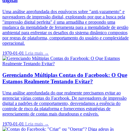
digital
Uma análise aprofundada dos equívocos sobre "anti-vazamento" e
navegadores de impressão digital, explorando por que a busca pela
"impressão digital perfeita" é uma armadilha e propondo uma
mudança da mentalidade de ferramenta para a mentalidade de gestão
ambiental para enfrentar os desafios do sistema dinâmico compostos
por regras de plataforma, comportamento do usuário e complexidade
operacional.
1970-01-01
Leia mais →
Gerenciando Múltiplas Contas do Facebook: O Que
Estamos Realmente Tentando Evitar?
Uma análise aprofundada do que realmente precisamos evitar ao
gerenciar várias contas do Facebook. De navegadores de impressão
digital a padrões de comportamento, desvendamos a essência do
controle de risco da plataforma e fornecemos estratégias de
gerenciamento de contas mais duradouras e estáveis.
1970-01-01
Leia mais →