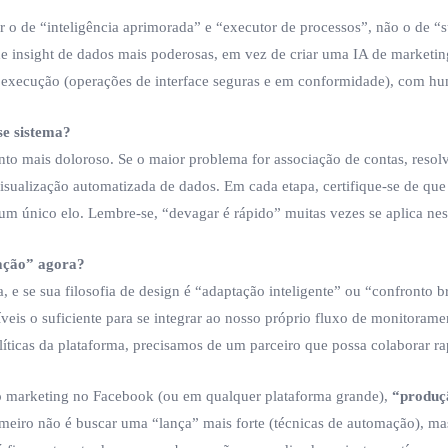
er o de “inteligência aprimorada” e “executor de processos”, não o de “
e insight de dados mais poderosas, em vez de criar uma IA de marketin
ara execução (operações de interface seguras e em conformidade), com h
se sistema?
to mais doloroso. Se o maior problema for associação de contas, resol
sualização automatizada de dados. Em cada etapa, certifique-se de qu
r um único elo. Lembre-se, “devagar é rápido” muitas vezes se aplica ne
mação” agora?
ma, e se sua filosofia de design é “adaptação inteligente” ou “confronto
xíveis o suficiente para se integrar ao nosso próprio fluxo de monitoram
íticas da plataforma, precisamos de um parceiro que possa colaborar ra
 no marketing no Facebook (ou em qualquer plataforma grande),
“produçã
imeiro não é buscar uma “lança” mais forte (técnicas de automação), m