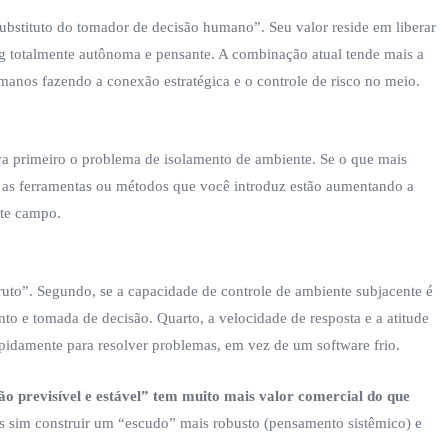
substituto do tomador de decisão humano”. Seu valor reside em liberar
g totalmente autônoma e pensante. A combinação atual tende mais a
umanos fazendo a conexão estratégica e o controle de risco no meio.
va primeiro o problema de isolamento de ambiente. Se o que mais
e as ferramentas ou métodos que você introduz estão aumentando a
ste campo.
 bruto”. Segundo, se a capacidade de controle de ambiente subjacente é
ento e tomada de decisão. Quarto, a velocidade de resposta e a atitude
pidamente para resolver problemas, em vez de um software frio.
o previsível e estável” tem muito mais valor comercial do que
as sim construir um “escudo” mais robusto (pensamento sistêmico) e