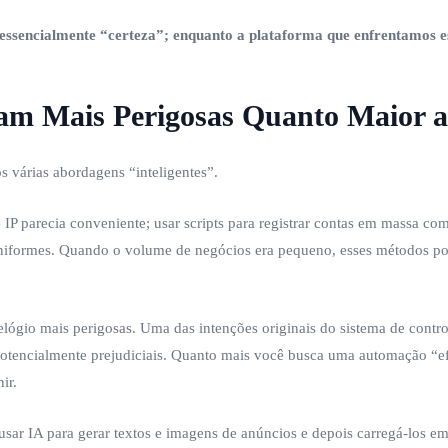
ssencialmente “certeza”; enquanto a plataforma que enfrentamos es
nam Mais Perigosas Quanto Maior a
s várias abordagens “inteligentes”.
P parecia conveniente; usar scripts para registrar contas em massa co
niformes. Quando o volume de negócios era pequeno, esses métodos po
elógio mais perigosas. Uma das intenções originais do sistema de contr
e potencialmente prejudiciais. Quanto mais você busca uma automação “
ir.
r IA para gerar textos e imagens de anúncios e depois carregá-los em m