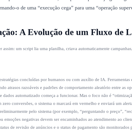
formando-o de uma “execução cega” para uma “operação superv
ração: A Evolução de um Fluxo de 
assim: um script lia uma planilha, criava automaticamente campanhas, 
 estratégias concluídas por humanos ou com auxílio de IA. Ferramentas
tando atrasos razoáveis e padrões de comportamento aleatório entre as op
de dados automatizado começa a funcionar. Mas o foco não é “otimizaç
 zero conversões, o sistema o marcará em vermelho e enviará um alerta
 preliminarmente pelo sistema (por exemplo, “perguntando o preço”, “r
u emoções negativas devem ser encaminhados ao atendimento ao clien
 o status de revisão de anúncios e o status de pagamento são monitorad