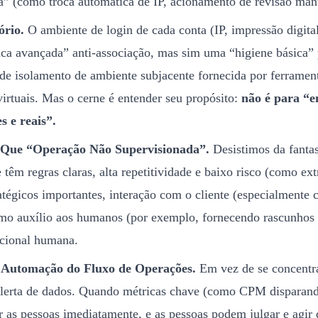
ia” (como troca automática de IP, acionamento de revisão man
ório.
O ambiente de login de cada conta (IP, impressão digita
ca avançada” anti-associação, mas sim uma “higiene básica” 
de isolamento de ambiente subjacente fornecida por ferrame
irtuais. Mas o cerne é entender seu propósito:
não é para “e
s e reais”.
 Que “Operação Não Supervisionada”.
Desistimos da fantas
têm regras claras, alta repetitividade e baixo risco (como ext
ratégicos importantes, interação com o cliente (especialmen
omo auxílio aos humanos (por exemplo, fornecendo rascunhos 
ocional humana.
 Automação do Fluxo de Operações.
Em vez de se concentra
lerta de dados. Quando métricas chave (como CPM disparando
 as pessoas imediatamente, e as pessoas podem julgar e agir 