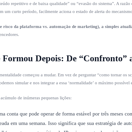
teúdo repetitivo e de baixa qualidade” ou “evasão do sistema”. A razão
m um curto período, facilmente aciona o estado de alerta do mecanismo
e risco da plataforma vs. automação de marketing), a simples atual
encedores.
 Formou Depois: De “Confronto” 
mentalidade começou a mudar. Em vez de perguntar “como tornar os scr
demos simular e nos integrar a essa ‘normalidade’ o máximo possível
 acúmulo de inúmeras pequenas lições:
a conta que pode operar de forma estável por três meses com
ada em uma semana. Isso significa que sua estratégia de aut