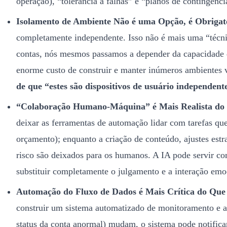
operação), “tolerância a falhas” e “planos de contingênc
Isolamento de Ambiente Não é uma Opção, é Obrigat
completamente independente. Isso não é mais uma “técni
contas, nós mesmos passamos a depender da capacidade 
enorme custo de construir e manter inúmeros ambientes v
de que “estes são dispositivos de usuário independente
“Colaboração Humano-Máquina” é Mais Realista do
deixar as ferramentas de automação lidar com tarefas que 
orçamento); enquanto a criação de conteúdo, ajustes est
risco são deixados para os humanos. A IA pode servir c
substituir completamente o julgamento e a interação em
Automação do Fluxo de Dados é Mais Crítica do Que
construir um sistema automatizado de monitoramento e a
status da conta anormal) mudam, o sistema pode notificar