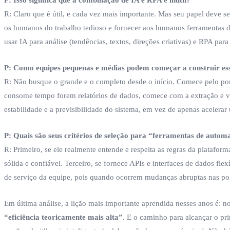
R: Claro que é útil, e cada vez mais importante. Mas seu papel deve s
os humanos do trabalho tedioso e fornecer aos humanos ferramentas d
usar IA para análise (tendências, textos, direções criativas) e RPA p
P: Como equipes pequenas e médias podem começar a construir es
R: Não busque o grande e o completo desde o início. Comece pelo pon
consome tempo forem relatórios de dados, comece com a extração e vi
estabilidade e a previsibilidade do sistema, em vez de apenas acelera
P: Quais são seus critérios de seleção para “ferramentas de auto
R: Primeiro, se ele realmente entende e respeita as regras da platafor
sólida e confiável. Terceiro, se fornece APIs e interfaces de dados fle
de serviço da equipe, pois quando ocorrem mudanças abruptas nas pol
Em última análise, a lição mais importante aprendida nesses anos é:
“eficiência teoricamente mais alta”
. E o caminho para alcançar o pr