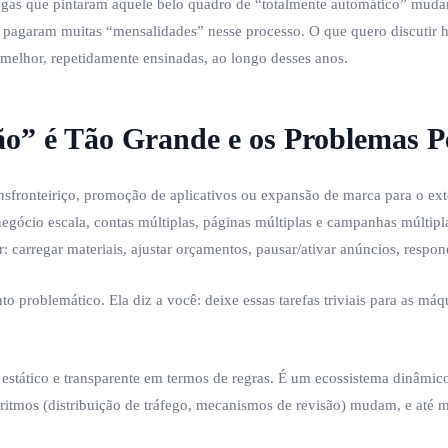
gas que pintaram aquele belo quadro de “totalmente automático” mudara
pagaram muitas “mensalidades” nesse processo. O que quero discutir ho
melhor, repetidamente ensinadas, ao longo desses anos.
o” é Tão Grande e os Problemas P
ansfronteiriço, promoção de aplicativos ou expansão de marca para o ex
egócio escala, contas múltiplas, páginas múltiplas e campanhas múlti
 carregar materiais, ajustar orçamentos, pausar/ativar anúncios, resp
 problemático. Ela diz a você: deixe essas tarefas triviais para as máqu
stático e transparente em termos de regras. É um ecossistema dinâmic
goritmos (distribuição de tráfego, mecanismos de revisão) mudam, e at