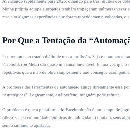
Avançando rapidamente para 2026, olhando para trás, muitos dos cole
Minha própria equipe e projetos também tropeçaram inúmeras vezes e 
mas sim algumas experiências que foram repetidamente validadas, ou 
Por Que a Tentação da “Automaçã
Isso remonta ao estado diário de nossa profissão. Seja e-commerce tr
Facebook (ou Meta) são quase um canal inevitável. E uma vez que o n
repetitivas que a mão de obra simplesmente não consegue acompanhar:
A promessa das ferramentas de automação atinge diretamente esse ponto
“estratégicas”. Logicamente, está perfeito, ninguém pode refutar.
O problema é que a plataforma do Facebook não é um campo de jogo e
(diretrizes da comunidade, políticas de publicidade) mudam, seus al
sendo sutilmente ajustada.