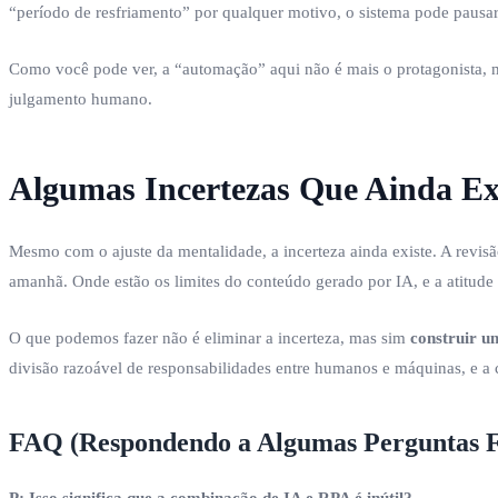
“período de resfriamento” por qualquer motivo, o sistema pode pausa
Como você pode ver, a “automação” aqui não é mais o protagonista, m
julgamento humano.
Algumas Incertezas Que Ainda Ex
Mesmo com o ajuste da mentalidade, a incerteza ainda existe. A revi
amanhã. Onde estão os limites do conteúdo gerado por IA, e a atitude
O que podemos fazer não é eliminar a incerteza, mas sim
construir u
divisão razoável de responsabilidades entre humanos e máquinas, e a
FAQ (Respondendo a Algumas Perguntas F
P: Isso significa que a combinação de IA e RPA é inútil?