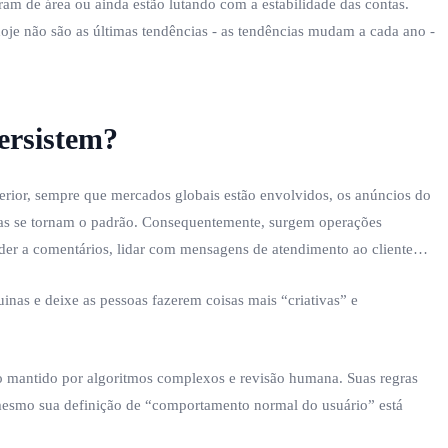
m de área ou ainda estão lutando com a estabilidade das contas.
je não são as últimas tendências - as tendências mudam a cada ano -
ersistem?
terior, sempre que mercados globais estão envolvidos, os anúncios do
plas se tornam o padrão. Consequentemente, surgem operações
onder a comentários, lidar com mensagens de atendimento ao cliente…
inas e deixe as pessoas fazerem coisas mais “criativas” e
o mantido por algoritmos complexos e revisão humana. Suas regras
é mesmo sua definição de “comportamento normal do usuário” está