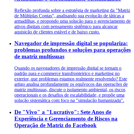
Reflexão profunda sobre a estratégia de marketing da "Matriz
de Múltiplas Contas", analisando sua evolução de táticas a
armadilhas, e propondo uma solução para o gerenciamento de
ativos digitais com pensamento sistêmico para alcançar
aquisição de clientes estável e de baixo custo.
Navegador de impressão digital se populariza:
problemas profundos e soluções para operações
de matriz multissuas
Quando os navegadores de impressão digital se tornam o
padrão para e-commerce transfronteiriço e marketing no
exterior, que problemas estamos realmente resolvendo? Este
artigo analisa profundamente os equívocos das operações de
matriz multissuas, discute o isolamento ambiental, os riscos
operacionais e os desafios de escalabilidade, e propõe uma
solução sistemática com foco na "simulação humanizada".
De "Vivo" a "Lucrativo": Sete Anos de
Experiência e Gerenciamento de Riscos na
Operação de Matriz do Facebook