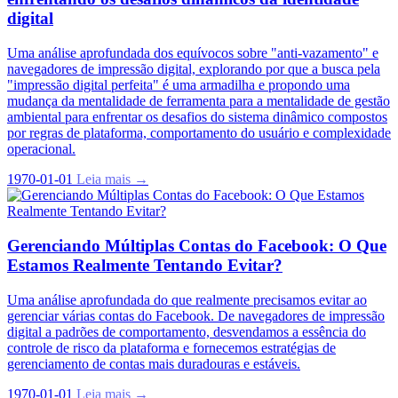
digital
Uma análise aprofundada dos equívocos sobre "anti-vazamento" e
navegadores de impressão digital, explorando por que a busca pela
"impressão digital perfeita" é uma armadilha e propondo uma
mudança da mentalidade de ferramenta para a mentalidade de gestão
ambiental para enfrentar os desafios do sistema dinâmico compostos
por regras de plataforma, comportamento do usuário e complexidade
operacional.
1970-01-01
Leia mais →
Gerenciando Múltiplas Contas do Facebook: O Que
Estamos Realmente Tentando Evitar?
Uma análise aprofundada do que realmente precisamos evitar ao
gerenciar várias contas do Facebook. De navegadores de impressão
digital a padrões de comportamento, desvendamos a essência do
controle de risco da plataforma e fornecemos estratégias de
gerenciamento de contas mais duradouras e estáveis.
1970-01-01
Leia mais →