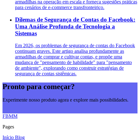
armadilhas na operação em escala e forneça sugestões práticas
para cenários de e-commerce transfronteiriço.
Dilemas de Segurança de Contas do Facebook:
Uma Análise Profunda de Tecnologia a
Sistemas
Em 2026, os problemas de segurança de contas do Facebook
continuam graves. Este artigo analisa profundamente as
armadilhas de comprar e cultivar contas, e propõe uma
mudança de "pensamento de habilidade" para "pensamento
de ambiente", explorando como construir estratégias de
segurança de contas sistêmicas.
Pronto para começar?
Experimente nosso produto agora e explore mais possibilidades.
Comece agora
FBMM
Pages
Início
Blog