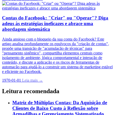
Contas do Facebook: "Criar" ou "Operar"? Diga
adeus às estratégias ineficazes e abrace uma
abordagem sistemática
Ainda ansioso com o bloqueio da sua conta do Facebook? Este
artigo analisa profundamente os equívocos da "criação de contas",
propõe uma transição de "acumulação de técnicas" para
"pensamento sistêmico", compartilha elementos centrais como
isolamento de ambiente, lógica comportamental e interação de
conteúdo, e discute a aplicação e os riscos de ferramentas de
automação para ajudá-lo a construir um sistema de marketing estável
e eficiente no Facebook.
1970-01-01
Leia mais →
Leitura recomendada
Matriz de Múltiplas Contas: Da Aquisição de
Clientes de Baixo Custo à Reflexão sobre
Armadilhas e Gerenciamento Sistematizado