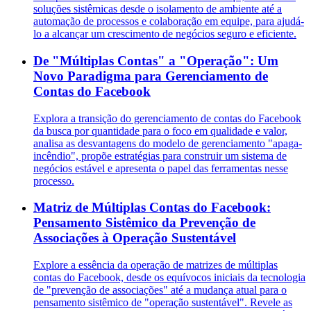
soluções sistêmicas desde o isolamento de ambiente até a
automação de processos e colaboração em equipe, para ajudá-
lo a alcançar um crescimento de negócios seguro e eficiente.
De "Múltiplas Contas" a "Operação": Um
Novo Paradigma para Gerenciamento de
Contas do Facebook
Explora a transição do gerenciamento de contas do Facebook
da busca por quantidade para o foco em qualidade e valor,
analisa as desvantagens do modelo de gerenciamento "apaga-
incêndio", propõe estratégias para construir um sistema de
negócios estável e apresenta o papel das ferramentas nesse
processo.
Matriz de Múltiplas Contas do Facebook:
Pensamento Sistêmico da Prevenção de
Associações à Operação Sustentável
Explore a essência da operação de matrizes de múltiplas
contas do Facebook, desde os equívocos iniciais da tecnologia
de "prevenção de associações" até a mudança atual para o
pensamento sistêmico de "operação sustentável". Revele as