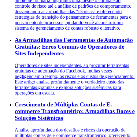
ambiente no marketing multiconta, desde o combate ao
controle de risco até a análise de padrões de comportamento,
desvendando as armadilhas das "técnicas" e oferecendo
estratégias de transição do pensamento de ferramentas para o
pensamento de processos, ajudando você a construir um
sistema de gerenciamento de contas robusto e iterativo.
As Armadilhas das Ferramentas de Automação
Gratuitas: Erros Comuns de Operadores de
Sites Independentes
Operadores de sites independentes, ao procurar ferramentas
gratuitas de automação do Facebook, muitas vezes
negligenciam o tempo, os riscos e os custos de gerenciamento.
Este artigo analisa profundamente o verdadeiro custo das
ferramentas gratuitas e explora soluções sistêmicas para
operações em escala.
Crescimento de Múltiplas Contas de E-
commerce Transfronteiriço: Armadilhas Doces e
Soluções Sistêmicas
Análise aprofundada dos desafios e riscos da operação de
múltiplas contas de e-commerce transfronteiriço, oferecendo