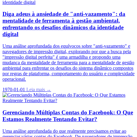
Diga adeus à ansiedade de "anti-vazamento": da
mentalidade de ferramenta à gestão ambiental,
enfrentando os desafios dinâmicos da identidade
digital
Uma análise aprofundada dos equívocos sobre "anti-vazamento" e
navegadores de impressão digital, explorando por que a busca pela
"impressão digital perfeita" é uma armadilha e propondo uma
mudança da mentalidade de ferramenta para a mentalidade de gestão
ambiental para enfrentar os desafios do sistema dinâmico compostos
por regras de plataforma, comportamento do usuário e complexidade
operacional.
1970-01-01
Leia mais →
Gerenciando Múltiplas Contas do Facebook: O Que
Estamos Realmente Tentando Evitar?
Uma análise aprofundada do que realmente precisamos evitar ao
gerenciar várias contas do Facebook. De navegadores de impressão