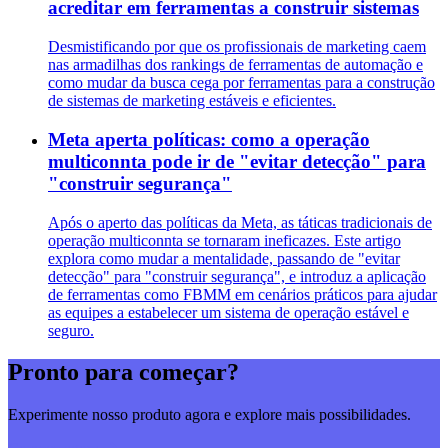
acreditar em ferramentas a construir sistemas
Desmistificando por que os profissionais de marketing caem
nas armadilhas dos rankings de ferramentas de automação e
como mudar da busca cega por ferramentas para a construção
de sistemas de marketing estáveis e eficientes.
Meta aperta políticas: como a operação
multiconnta pode ir de "evitar detecção" para
"construir segurança"
Após o aperto das políticas da Meta, as táticas tradicionais de
operação multiconnta se tornaram ineficazes. Este artigo
explora como mudar a mentalidade, passando de "evitar
detecção" para "construir segurança", e introduz a aplicação
de ferramentas como FBMM em cenários práticos para ajudar
as equipes a estabelecer um sistema de operação estável e
seguro.
Pronto para começar?
Experimente nosso produto agora e explore mais possibilidades.