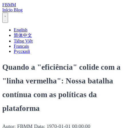
FBMM
Início
Blog
English
简体中文
Tiếng Việt
Français
Русский
Quando a "eficiência" colide com a
"linha vermelha": Nossa batalha
contínua com as políticas da
plataforma
Autor: FBMM
Data: 1970-01-01 00:00:00