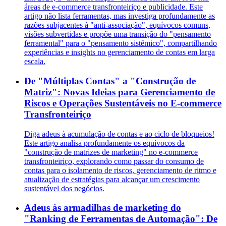
áreas de e-commerce transfronteiriço e publicidade. Este
artigo não lista ferramentas, mas investiga profundamente as
razões subjacentes à "anti-associação", equívocos comuns,
visões subvertidas e propõe uma transição do "pensamento
ferramental" para o "pensamento sistêmico", compartilhando
experiências e insights no gerenciamento de contas em larga
escala.
De "Múltiplas Contas" a "Construção de
Matriz": Novas Ideias para Gerenciamento de
Riscos e Operações Sustentáveis no E-commerce
Transfronteiriço
Diga adeus à acumulação de contas e ao ciclo de bloqueios!
Este artigo analisa profundamente os equívocos da
"construção de matrizes de marketing" no e-commerce
transfronteiriço, explorando como passar do consumo de
contas para o isolamento de riscos, gerenciamento de ritmo e
atualização de estratégias para alcançar um crescimento
sustentável dos negócios.
Adeus às armadilhas de marketing do
"Ranking de Ferramentas de Automação": De