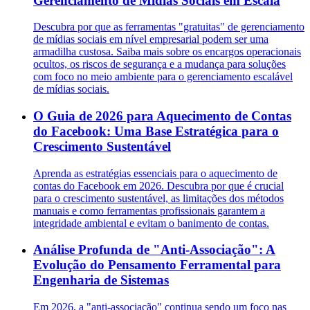
Gerenciamento de Mídias Sociais em Escala
Descubra por que as ferramentas "gratuitas" de gerenciamento
de mídias sociais em nível empresarial podem ser uma
armadilha custosa. Saiba mais sobre os encargos operacionais
ocultos, os riscos de segurança e a mudança para soluções
com foco no meio ambiente para o gerenciamento escalável
de mídias sociais.
O Guia de 2026 para Aquecimento de Contas
do Facebook: Uma Base Estratégica para o
Crescimento Sustentável
Aprenda as estratégias essenciais para o aquecimento de
contas do Facebook em 2026. Descubra por que é crucial
para o crescimento sustentável, as limitações dos métodos
manuais e como ferramentas profissionais garantem a
integridade ambiental e evitam o banimento de contas.
Análise Profunda de "Anti-Associação": A
Evolução do Pensamento Ferramental para
Engenharia de Sistemas
Em 2026, a "anti-associação" continua sendo um foco nas