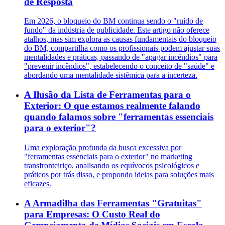
de Resposta
Em 2026, o bloqueio do BM continua sendo o "ruído de
fundo" da indústria de publicidade. Este artigo não oferece
atalhos, mas sim explora as causas fundamentais do bloqueio
do BM, compartilha como os profissionais podem ajustar suas
mentalidades e práticas, passando de "apagar incêndios" para
"prevenir incêndios", estabelecendo o conceito de "saúde" e
abordando uma mentalidade sistêmica para a incerteza.
A Ilusão da Lista de Ferramentas para o
Exterior: O que estamos realmente falando
quando falamos sobre "ferramentas essenciais
para o exterior"?
Uma exploração profunda da busca excessiva por
"ferramentas essenciais para o exterior" no marketing
transfronteiriço, analisando os equívocos psicológicos e
práticos por trás disso, e propondo ideias para soluções mais
eficazes.
A Armadilha das Ferramentas "Gratuitas"
para Empresas: O Custo Real do