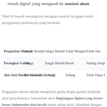
remah digital yang mengarah ke
asosiasi akun
.
Tabel di bawah merangkum mengapa metode ini gagal untuk
penggunaan profesional yang berskala:
Metode
Tingkat Isolasi
Efisiensi Operasional
Skalabilitas
Keamanan & 
Pergantian Manual
Sangat Rendah
Sangat Rendah
Tidak Mungkin
Tidak Ada
Perangkat Ganda
Tinggi
Sangat Rendah
Buruk
Sedang (tetapi
Alat Anti-Deteksi Warisan
Bervariasi/Tidak Andal
Sedang
Sedang
Tidak Dapat Di
Kegagalan umum adalah mengobati gejala (login ganda) daripada
akar penyebabnya: kebutuhan akan
lingkungan digital yang benar-
benar independen dan bersih
untuk setiap akun, ditambah dengan