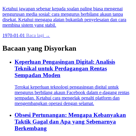
Ketahui jawapan sebenar kepada soalan paling biasa mengenai
pengurusan media sosial: cara mengurus berbilang akaun tanpa
disekat. Ketahui mengapa alatan bukanlah penyelesaian dan cara
membina sistem yang stabil.
1970-01-01
Baca lagi →
Bacaan yang Disyorkan
Keperluan Pengasingan Digital: Analisis
Teknikal untuk Perdagangan Rentas
Sempadan Moden
Terokai keperluan teknologi pengasingan digital untuk
mengurus berbilang akaun Facebook dalam e-dagang rentas
sempadan. Ketahui cara mengelak penalti platform dan
mengembangkan operasi dengan selamat.
Obsesi Pertunangan: Mengapa Kebanyakan
Taktik Gagal dan Apa yang Sebenarnya
Berkembang