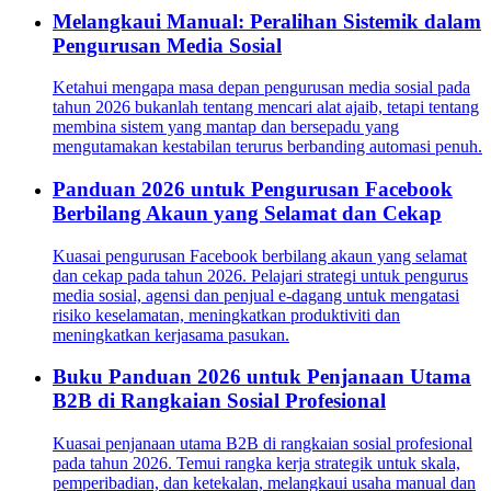
Melangkaui Manual: Peralihan Sistemik dalam
Pengurusan Media Sosial
Ketahui mengapa masa depan pengurusan media sosial pada
tahun 2026 bukanlah tentang mencari alat ajaib, tetapi tentang
membina sistem yang mantap dan bersepadu yang
mengutamakan kestabilan terurus berbanding automasi penuh.
Panduan 2026 untuk Pengurusan Facebook
Berbilang Akaun yang Selamat dan Cekap
Kuasai pengurusan Facebook berbilang akaun yang selamat
dan cekap pada tahun 2026. Pelajari strategi untuk pengurus
media sosial, agensi dan penjual e-dagang untuk mengatasi
risiko keselamatan, meningkatkan produktiviti dan
meningkatkan kerjasama pasukan.
Buku Panduan 2026 untuk Penjanaan Utama
B2B di Rangkaian Sosial Profesional
Kuasai penjanaan utama B2B di rangkaian sosial profesional
pada tahun 2026. Temui rangka kerja strategik untuk skala,
pemperibadian, dan ketekalan, melangkaui usaha manual dan