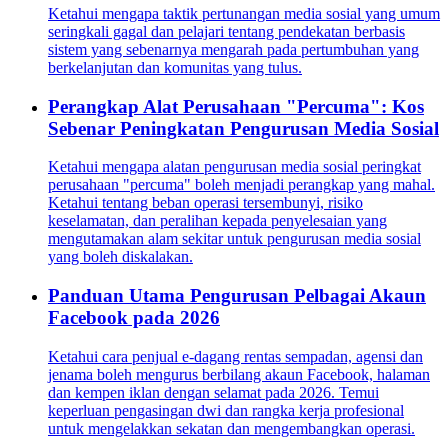
Ketahui mengapa taktik pertunangan media sosial yang umum
seringkali gagal dan pelajari tentang pendekatan berbasis
sistem yang sebenarnya mengarah pada pertumbuhan yang
berkelanjutan dan komunitas yang tulus.
Perangkap Alat Perusahaan "Percuma": Kos
Sebenar Peningkatan Pengurusan Media Sosial
Ketahui mengapa alatan pengurusan media sosial peringkat
perusahaan "percuma" boleh menjadi perangkap yang mahal.
Ketahui tentang beban operasi tersembunyi, risiko
keselamatan, dan peralihan kepada penyelesaian yang
mengutamakan alam sekitar untuk pengurusan media sosial
yang boleh diskalakan.
Panduan Utama Pengurusan Pelbagai Akaun
Facebook pada 2026
Ketahui cara penjual e-dagang rentas sempadan, agensi dan
jenama boleh mengurus berbilang akaun Facebook, halaman
dan kempen iklan dengan selamat pada 2026. Temui
keperluan pengasingan dwi dan rangka kerja profesional
untuk mengelakkan sekatan dan mengembangkan operasi.