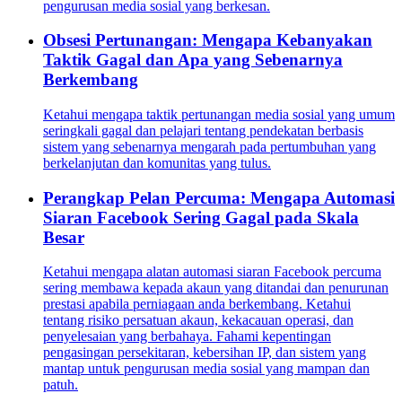
pengurusan media sosial yang berkesan.
Obsesi Pertunangan: Mengapa Kebanyakan
Taktik Gagal dan Apa yang Sebenarnya
Berkembang
Ketahui mengapa taktik pertunangan media sosial yang umum
seringkali gagal dan pelajari tentang pendekatan berbasis
sistem yang sebenarnya mengarah pada pertumbuhan yang
berkelanjutan dan komunitas yang tulus.
Perangkap Pelan Percuma: Mengapa Automasi
Siaran Facebook Sering Gagal pada Skala
Besar
Ketahui mengapa alatan automasi siaran Facebook percuma
sering membawa kepada akaun yang ditandai dan penurunan
prestasi apabila perniagaan anda berkembang. Ketahui
tentang risiko persatuan akaun, kekacauan operasi, dan
penyelesaian yang berbahaya. Fahami kepentingan
pengasingan persekitaran, kebersihan IP, dan sistem yang
mantap untuk pengurusan media sosial yang mampan dan
patuh.