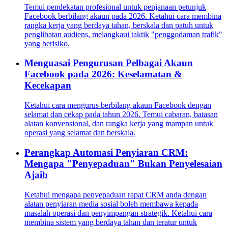
Temui pendekatan profesional untuk penjanaan petunjuk
Facebook berbilang akaun pada 2026. Ketahui cara membina
rangka kerja yang berdaya tahan, berskala dan patuh untuk
penglibatan audiens, melangkaui taktik "penggodaman trafik"
yang berisiko.
Menguasai Pengurusan Pelbagai Akaun
Facebook pada 2026: Keselamatan &
Kecekapan
Ketahui cara mengurus berbilang akaun Facebook dengan
selamat dan cekap pada tahun 2026. Temui cabaran, batasan
alatan konvensional, dan rangka kerja yang mampan untuk
operasi yang selamat dan berskala.
Perangkap Automasi Penyiaran CRM:
Mengapa "Penyepaduan" Bukan Penyelesaian
Ajaib
Ketahui mengapa penyepaduan rapat CRM anda dengan
alatan penyiaran media sosial boleh membawa kepada
masalah operasi dan penyimpangan strategik. Ketahui cara
membina sistem yang berdaya tahan dan teratur untuk