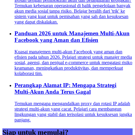
Bosan dengan pemblokiran akun dan pelanggaran kebijakan?
Temukan kebenaran operasional di balik pengelolaan banyak
akun media sosial tanpa risiko. Belajar beralih dari 'trik' ke
sistem yang kuat untuk pemisahan yang sah dan kesuksesan
yang dapat diskalakan.
Panduan 2026 untuk Manajemen Multi-Akun
Facebook yang Aman dan Efisien
Kuasai manajemen multi-akun Facebook yang aman dan
efisien pada tahun 2026. Pelajari strategi untuk manajer media
sosial, agensi, dan penjual e-commerce untuk mengatasi risiko
keamanan, meningkatkan produktivitas, dan memperkuat
kolaborasi tim.
Perangkap Alamat IP: Mengapa Strategi
Multi-Akun Anda Terus Gagal
Temukan mengapa mengandalkan proxy dan rotasi IP adalah
strategi multi-akun yang cacat. Pelajari cara membangun
lingkungan yang stabil dan terisolasi untuk kesuksesan jangka
panjang.
Siap untuk memulai?