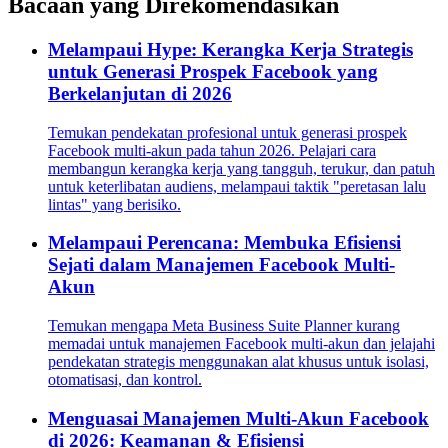
Bacaan yang Direkomendasikan
Melampaui Hype: Kerangka Kerja Strategis
untuk Generasi Prospek Facebook yang
Berkelanjutan di 2026
Temukan pendekatan profesional untuk generasi prospek
Facebook multi-akun pada tahun 2026. Pelajari cara
membangun kerangka kerja yang tangguh, terukur, dan patuh
untuk keterlibatan audiens, melampaui taktik "peretasan lalu
lintas" yang berisiko.
Melampaui Perencana: Membuka Efisiensi
Sejati dalam Manajemen Facebook Multi-
Akun
Temukan mengapa Meta Business Suite Planner kurang
memadai untuk manajemen Facebook multi-akun dan jelajahi
pendekatan strategis menggunakan alat khusus untuk isolasi,
otomatisasi, dan kontrol.
Menguasai Manajemen Multi-Akun Facebook
di 2026: Keamanan & Efisiensi