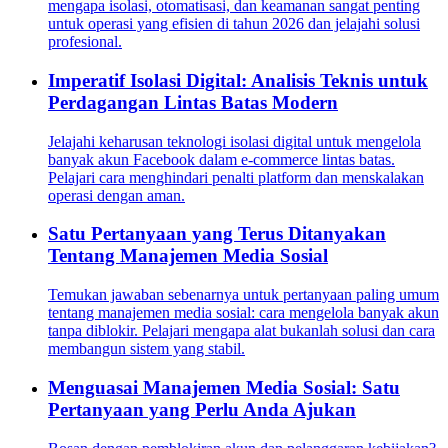
mengapa isolasi, otomatisasi, dan keamanan sangat penting
untuk operasi yang efisien di tahun 2026 dan jelajahi solusi
profesional.
Imperatif Isolasi Digital: Analisis Teknis untuk
Perdagangan Lintas Batas Modern
Jelajahi keharusan teknologi isolasi digital untuk mengelola
banyak akun Facebook dalam e-commerce lintas batas.
Pelajari cara menghindari penalti platform dan menskalakan
operasi dengan aman.
Satu Pertanyaan yang Terus Ditanyakan
Tentang Manajemen Media Sosial
Temukan jawaban sebenarnya untuk pertanyaan paling umum
tentang manajemen media sosial: cara mengelola banyak akun
tanpa diblokir. Pelajari mengapa alat bukanlah solusi dan cara
membangun sistem yang stabil.
Menguasai Manajemen Media Sosial: Satu
Pertanyaan yang Perlu Anda Ajukan