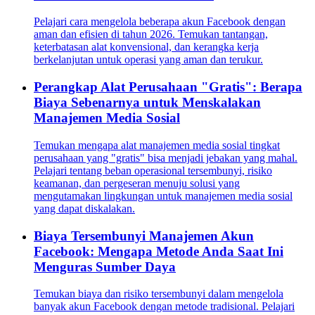
Pelajari cara mengelola beberapa akun Facebook dengan
aman dan efisien di tahun 2026. Temukan tantangan,
keterbatasan alat konvensional, dan kerangka kerja
berkelanjutan untuk operasi yang aman dan terukur.
Perangkap Alat Perusahaan "Gratis": Berapa
Biaya Sebenarnya untuk Menskalakan
Manajemen Media Sosial
Temukan mengapa alat manajemen media sosial tingkat
perusahaan yang "gratis" bisa menjadi jebakan yang mahal.
Pelajari tentang beban operasional tersembunyi, risiko
keamanan, dan pergeseran menuju solusi yang
mengutamakan lingkungan untuk manajemen media sosial
yang dapat diskalakan.
Biaya Tersembunyi Manajemen Akun
Facebook: Mengapa Metode Anda Saat Ini
Menguras Sumber Daya
Temukan biaya dan risiko tersembunyi dalam mengelola
banyak akun Facebook dengan metode tradisional. Pelajari