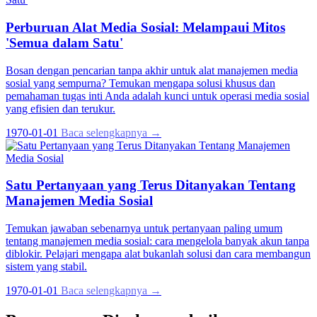
Perburuan Alat Media Sosial: Melampaui Mitos
'Semua dalam Satu'
Bosan dengan pencarian tanpa akhir untuk alat manajemen media
sosial yang sempurna? Temukan mengapa solusi khusus dan
pemahaman tugas inti Anda adalah kunci untuk operasi media sosial
yang efisien dan terukur.
1970-01-01
Baca selengkapnya →
Satu Pertanyaan yang Terus Ditanyakan Tentang
Manajemen Media Sosial
Temukan jawaban sebenarnya untuk pertanyaan paling umum
tentang manajemen media sosial: cara mengelola banyak akun tanpa
diblokir. Pelajari mengapa alat bukanlah solusi dan cara membangun
sistem yang stabil.
1970-01-01
Baca selengkapnya →