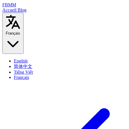
FBMM
Accueil
Blog
Français
English
简体中文
Tiếng Việt
Français